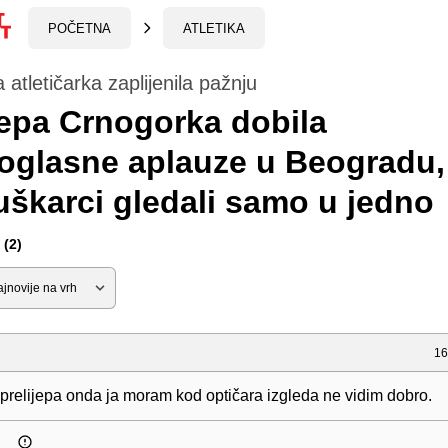
POČETNA
ATLETIKA
 atletičarka zaplijenila pažnju
jepa Crnogorka dobila
glasne aplauze u Beogradu, 
škarci gledali samo u jedno
(2)
16
 prelijepa onda ja moram kod optičara izgleda ne vidim dobro.