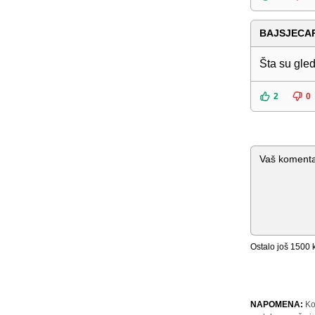
BAJSJECA
Šta su gled
2
0
Komentar
Ostalo još
1500
k
NAPOMENA:
Ko