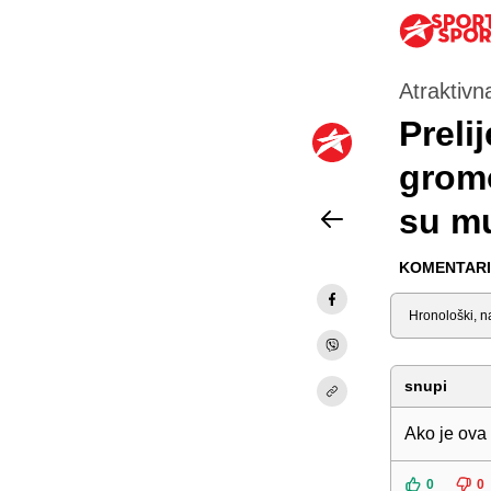
Atraktivna
Preli
gromo
su mu
KOMENTARI 
Sortiraj
snupi
Ako je ova
0
0