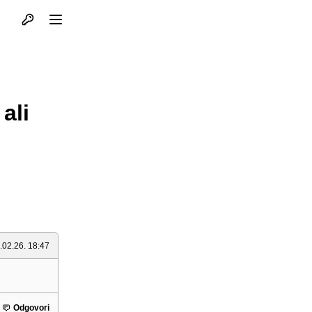
Otvori profil
Otvori meni
ali
.02.26. 18:47
Odgovori