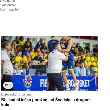
a i vulgaran
sve komentare
 koji mogu biti
2
Eurobasket B divizije
Bh. kadeti teško poraženi od Švedske u drugom
kolu