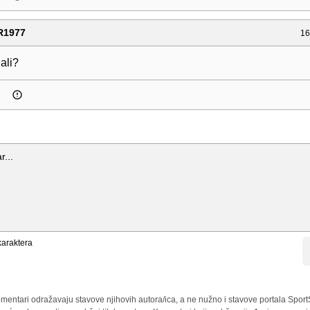
R1977
16
ali?
araktera
mentari odražavaju stavove njihovih autora/ica, a ne nužno i stavove portala Sport