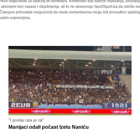
 neće odgovarati za sadržaj tih kometara. Komentari koji sadrže vrijeđanja, psovanj
i uklonjeni bez najave i objašnjenja, ali to ne obavezuje SportSport.ba da obriše 
a. Čitanjem prihvatate mogućnost da među komentarima mogu biti pronađeni sadržaji
 vašim uvjerenjima.
"I poslije rata je rat"
Manijaci odali počast Izetu Naniću