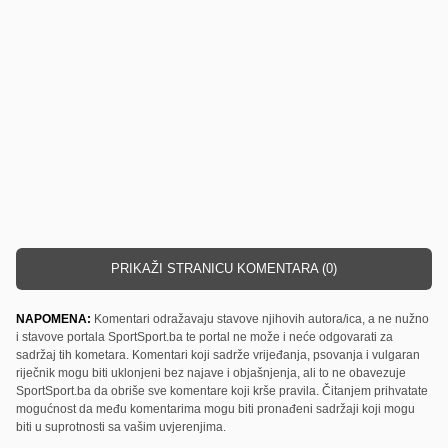
PRIKAŽI STRANICU KOMENTARA (0)
NAPOMENA:
Komentari odražavaju stavove njihovih autora/ica, a ne nužno
i stavove portala SportSport.ba te portal ne može i neće odgovarati za
sadržaj tih kometara. Komentari koji sadrže vrijeđanja, psovanja i vulgaran
riječnik mogu biti uklonjeni bez najave i objašnjenja, ali to ne obavezuje
SportSport.ba da obriše sve komentare koji krše pravila. Čitanjem prihvatate
mogućnost da među komentarima mogu biti pronađeni sadržaji koji mogu
biti u suprotnosti sa vašim uvjerenjima.