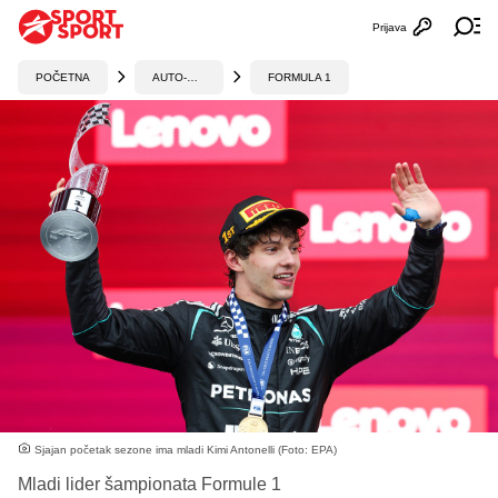
Prijava
Otvori profi
Ot
POČETNA
AUTO-MOTO
FORMULA 1
Sjajan početak sezone ima mladi Kimi Antonelli (Foto: EPA)
Mladi lider šampionata Formule 1