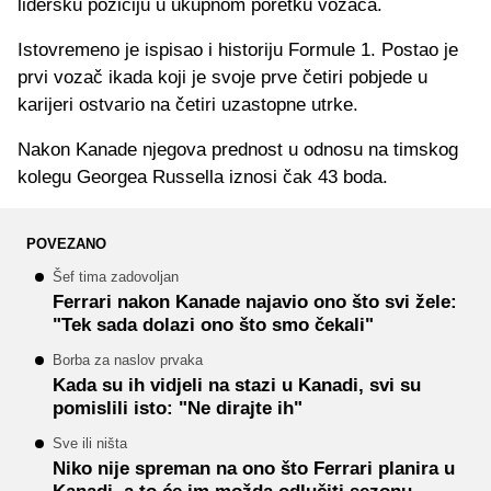
lidersku poziciju u ukupnom poretku vozača.
Istovremeno je ispisao i historiju Formule 1. Postao je
prvi vozač ikada koji je svoje prve četiri pobjede u
karijeri ostvario na četiri uzastopne utrke.
Nakon Kanade njegova prednost u odnosu na timskog
kolegu Georgea Russella iznosi čak 43 boda.
POVEZANO
Šef tima zadovoljan
Ferrari nakon Kanade najavio ono što svi žele:
"Tek sada dolazi ono što smo čekali"
Borba za naslov prvaka
Kada su ih vidjeli na stazi u Kanadi, svi su
pomislili isto: "Ne dirajte ih"
Sve ili ništa
Niko nije spreman na ono što Ferrari planira u