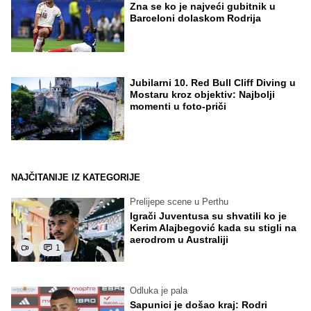
Zna se ko je najveći gubitnik u
Barceloni dolaskom Rodrija
Jubilarni 10. Red Bull Cliff Diving u
Mostaru kroz objektiv: Najbolji
momenti u foto-priči
NAJČITANIJE IZ KATEGORIJE
Prelijepe scene u Perthu
Igrači Juventusa su shvatili ko je
Kerim Alajbegović kada su stigli na
aerodrom u Australiji
1
Odluka je pala
Sapunici je došao kraj: Rodri