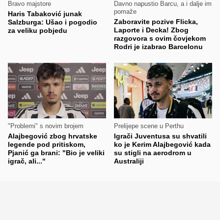
Bravo majstore
Davno napustio Barcu, a i dalje im
pomaže
Haris Tabaković junak
Zaboravite pozive Flicka,
Salzburga: Ušao i pogodio
Laporte i Decka! Zbog
za veliku pobjedu
razgovora s ovim čovjekom
Rodri je izabrao Barcelonu
"Problemi" s novim brojem
Prelijepe scene u Perthu
Alajbegović zbog hrvatske
Igrači Juventusa su shvatili
legende pod pritiskom,
ko je Kerim Alajbegović kada
Pjanić ga brani: "Bio je veliki
su stigli na aerodrom u
igrač, ali..."
Australiji