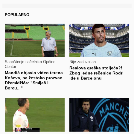
POPULARNO
Saopštenje načelnika Općine
Nije zadovoljan
Centar
Realova greška stoljeća?!
Mandić objavio video terena
Zbog jedne rečenice Rodri
Koševa, pa žestoko prozvao
ide u Barcelonu
Džemidžića: "Smiješ li
Borcu..."