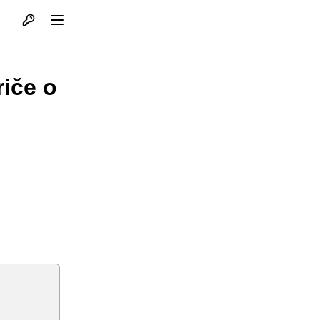
Otvori profil
Otvori meni
iče o