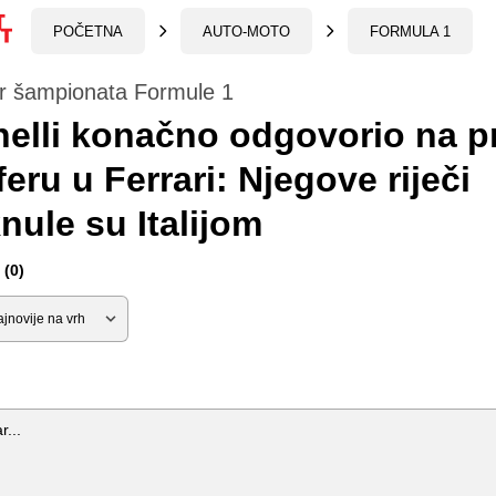
POČETNA
AUTO-MOTO
FORMULA 1
er šampionata Formule 1
elli konačno odgovorio na pr
feru u Ferrari: Njegove riječi
nule su Italijom
(0)