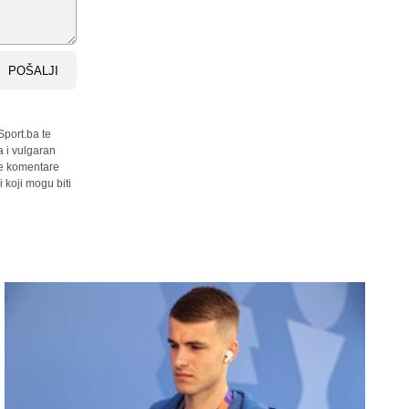
POŠALJI
Sport.ba te
a i vulgaran
sve komentare
 koji mogu biti