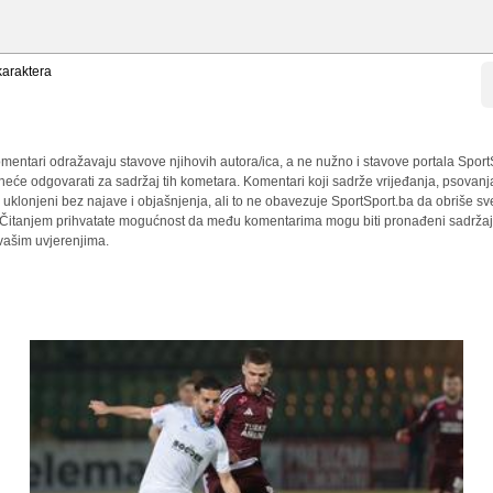
araktera
mentari odražavaju stavove njihovih autora/ica, a ne nužno i stavove portala Sport
 neće odgovarati za sadržaj tih kometara. Komentari koji sadrže vrijeđanja, psovanj
i uklonjeni bez najave i objašnjenja, ali to ne obavezuje SportSport.ba da obriše 
a. Čitanjem prihvatate mogućnost da među komentarima mogu biti pronađeni sadržaji
 vašim uvjerenjima.