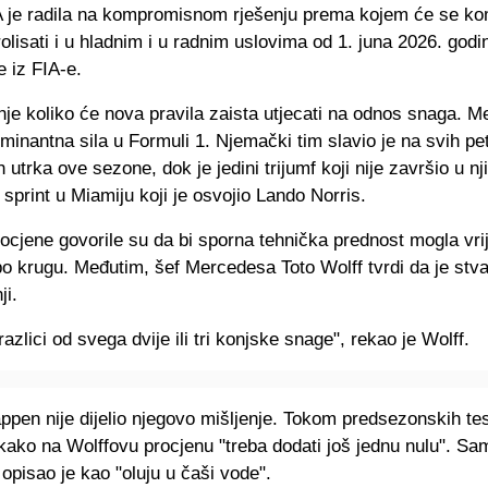
A je radila na kompromisnom rješenju prema kojem će se ko
olisati i u hladnim i u radnim uslovima od 1. juna 2026. godi
 iz FIA-e.
nje koliko će nova pravila zaista utjecati na odnos snaga. M
minantna sila u Formuli 1. Njemački tim slavio je na svih pe
 utrka ove sezone, dok je jedini trijumf koji nije završio u n
sprint u Miamiju koji je osvojio Lando Norris.
ocjene govorile su da bi sporna tehnička prednost mogla vrijed
o krugu. Međutim, šef Mercedesa Toto Wolff tvrdi da je stva
i.
razlici od svega dvije ili tri konjske snage", rekao je Wolff.
pen nije dijelio njegovo mišljenje. Tokom predsezonskih tes
kako na Wolffovu procjenu "treba dodati još jednu nulu". Sa
u opisao je kao "oluju u čaši vode".