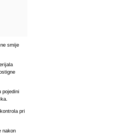
 ne smije
rijala
ostigne
 pojedini
ika.
kontrola pri
je nakon