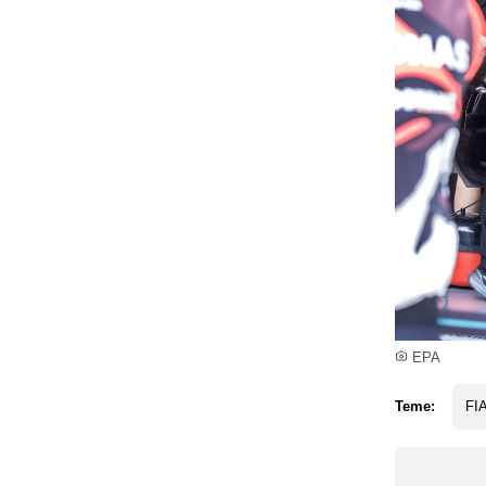
EPA
Teme:
FI