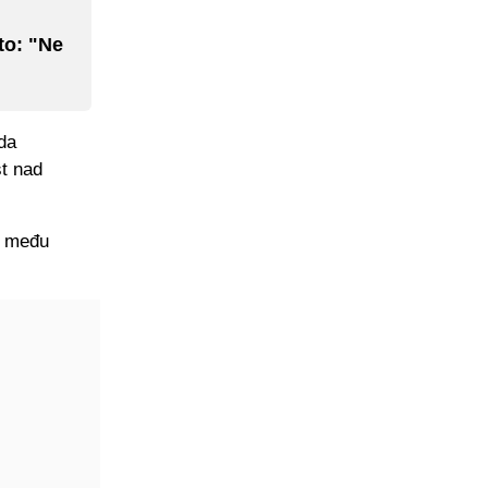
sto: "Ne
da
st nad
su među