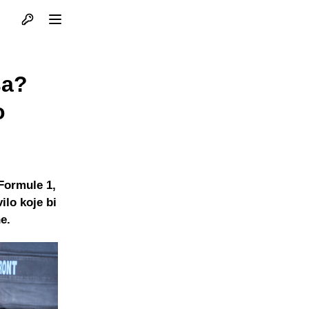
Otvori profil
Otvori meni
sa?
o
Formule 1,
ilo koje bi
e.