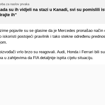
orba za naslov prvaka
ada su ih vidjeli na stazi u Kanadi, svi su pomislili i
irajte ih"
zime pojavile su se glasine da je Mercedes pronašao način 
iskoristi postojeći pravilnik i tako stekne određenu predno
jom.
oizvođači vrlo brzo su reagovali. Audi, Honda i Ferrari bili 
a u zahtjevima da FIA detaljnije ispita cijelu situaciju.