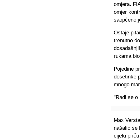
omjera. FI
omjer kontr
saopćeno je
Ostaje pita
trenutno do
dosadašnjih
rukama bio 
Pojedine pr
desetinke p
mnogo manj
"Radi se o 
Max Verstap
našalio se 
cijelu prič