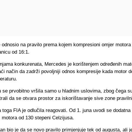
 odnosio na pravilo prema kojem kompresioni omjer motora
ranicu od 16:1.
njama konkurenata, Mercedes je korištenjem određenih mate
ći način da zadrži povoljniji odnos kompresije kada motor d
eraturu.
u se prvobitno vršila samo u hladnim uslovima, zbog čega su
rali da se otvara prostor za iskorištavanje sive zone praviln
toga FIA je odlučila reagovati. Od 1. juna uvodi se dodatna 
 motora od 130 stepeni Celzijusa.
lan bio je da se novo pravilo primjenjuje tek od augusta, ali 