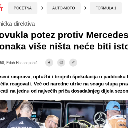
POČETNA
AUTO-MOTO
FORMULA 1
ička direktiva
ovukla potez protiv Mercede
naka više ništa neće biti ist
:58,
Edah Hasanspahić
eci rasprava, optužbi i brojnih špekulacija u paddocku 
učila reagovati. Već od naredne utrke na snagu stupa prav
cati na jednu od najvećih priča dosadašnjeg dijela sezon