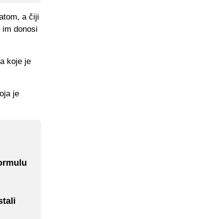
tom, a čiji
e im donosi
a koje je
oja je
Formulu
tali