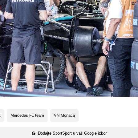
A
Mercedes F1 team
VN Monaca
Dodajte SportSport u vaš Google izbor