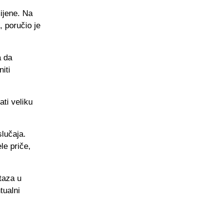
ijene. Na
, poručio je
a da
iti
ti veliku
slučaja.
le priče,
taza u
tualni