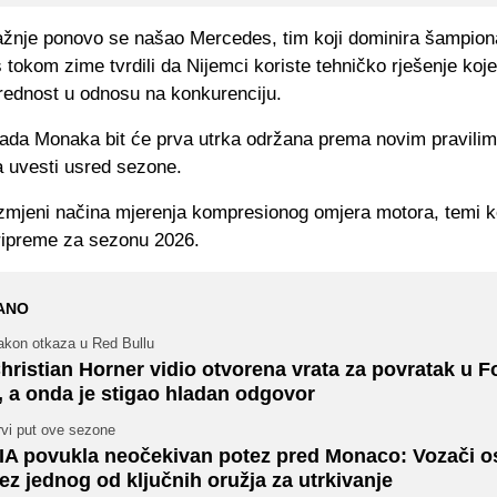
ažnje ponovo se našao Mercedes, tim koji dominira šampiona
oš tokom zime tvrdili da Nijemci koriste tehničko rješenje koj
rednost u odnosu na konkurenciju.
rada Monaka bit će prva utrka održana prema novim pravilim
a uvesti usred sezone.
izmjeni načina mjerenja kompresionog omjera motora, temi k
pripreme za sezonu 2026.
ANO
akon otkaza u Red Bullu
hristian Horner vidio otvorena vrata za povratak u 
, a onda je stigao hladan odgovor
rvi put ove sezone
IA povukla neočekivan potez pred Monaco: Vozači os
ez jednog od ključnih oružja za utrkivanje