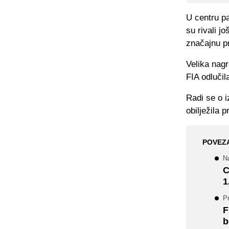
U centru p
su rivali j
značajnu p
Velika nag
FIA odlučil
Radi se o 
obilježila 
POVEZ
N
C
1
P
F
b