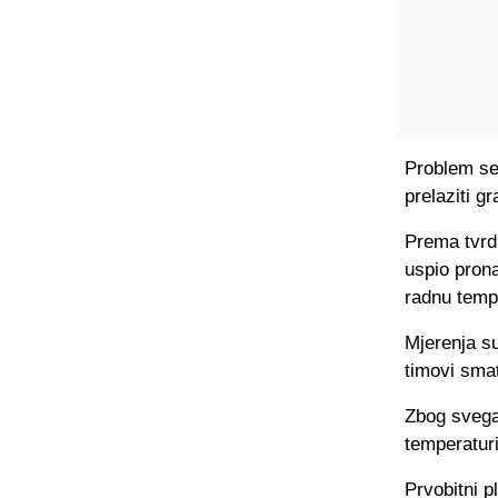
Problem se
prelaziti g
Prema tvrd
uspio prona
radnu temp
Mjerenja s
timovi smat
Zbog svega 
temperaturi
Prvobitni p