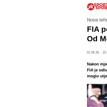
Nova tehn
FIA p
Od Mo
01.06.26. - 15
Nakon mjes
FIA je odl
moglo utje