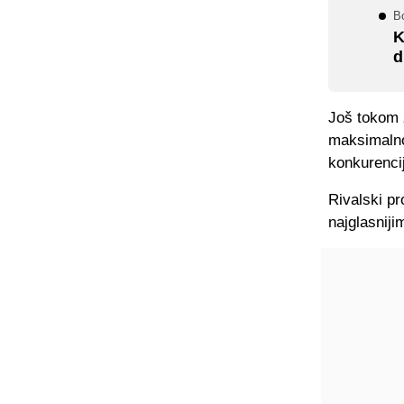
B
K
d
Još tokom 
maksimalno 
konkurenci
Rivalski pr
najglasnijim