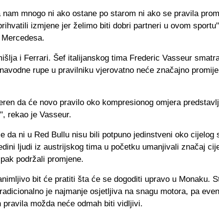
a nam mnogo ni ako ostane po starom ni ako se pravila prom
rihvatili izmjene jer želimo biti dobri partneri u ovom sportu"
k Mercedesa.
išlja i Ferrari. Šef italijanskog tima Frederic Vasseur smatr
navodne rupe u pravilniku vjerovatno neće značajno promijen
eren da će novo pravilo oko kompresionog omjera predstavlja
", rekao je Vasseur.
je da ni u Red Bullu nisu bili potpuno jedinstveni oko cijelog 
dini ljudi iz austrijskog tima u početku umanjivali značaj cije
ipak podržali promjene.
imljivo bit će pratiti šta će se dogoditi upravo u Monaku. S
radicionalno je najmanje osjetljiva na snagu motora, pa even
h pravila možda neće odmah biti vidljivi.