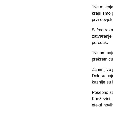
"Ne mijenj
kraju smo p
prvi čovje
Slično razm
zatvaranje 
poredak.
"Nisam uvj
prekretnicu
Zanimljivo 
Dok su poje
kasnije su 
Posebno zan
Kneževini t
efekti novi