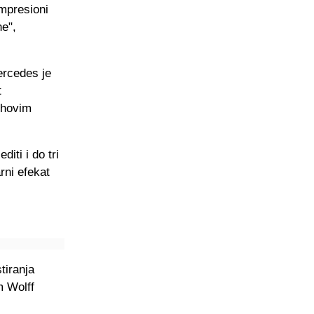
mpresioni
ne",
ercedes je
t
jihovim
iti i do tri
rni efekat
tiranja
m Wolff