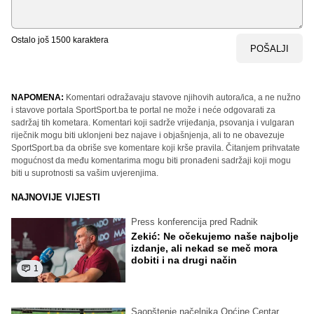
Ostalo još
1500
karaktera
POŠALJI
NAPOMENA:
Komentari odražavaju stavove njihovih autora/ica, a ne nužno
i stavove portala SportSport.ba te portal ne može i neće odgovarati za
sadržaj tih kometara. Komentari koji sadrže vrijeđanja, psovanja i vulgaran
riječnik mogu biti uklonjeni bez najave i objašnjenja, ali to ne obavezuje
SportSport.ba da obriše sve komentare koji krše pravila. Čitanjem prihvatate
mogućnost da među komentarima mogu biti pronađeni sadržaji koji mogu
biti u suprotnosti sa vašim uvjerenjima.
NAJNOVIJE VIJESTI
Press konferencija pred Radnik
Zekić: Ne očekujemo naše najbolje
izdanje, ali nekad se meč mora
dobiti i na drugi način
1
Saopštenje načelnika Općine Centar