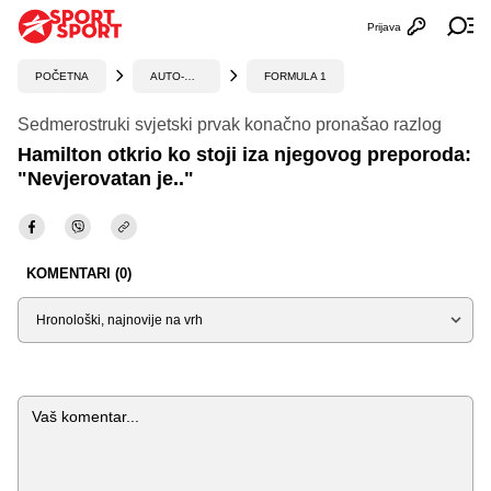
Prijava
Otvori profi
Ot
POČETNA
AUTO-MOTO
FORMULA 1
Sedmerostruki svjetski prvak konačno pronašao razlog
Hamilton otkrio ko stoji iza njegovog preporoda:
"Nevjerovatan je.."
KOMENTARI (0)
Sortiraj
Komentar