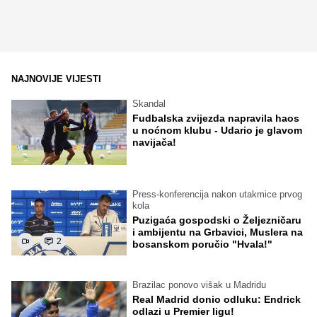
NAJNOVIJE VIJESTI
Skandal
Fudbalska zvijezda napravila haos
u noćnom klubu - Udario je glavom
navijača!
Press-konferencija nakon utakmice prvog
kola
Puzigaća gospodski o Željezničaru
i ambijentu na Grbavici, Muslera na
2
bosanskom poručio "Hvala!"
Brazilac ponovo višak u Madridu
Real Madrid donio odluku: Endrick
odlazi u Premier ligu!