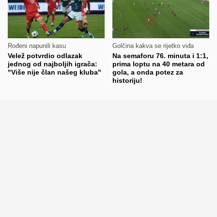
Rođeni napunili kasu
Golčina kakva se rijetko viđa
Velež potvrdio odlazak
Na semaforu 76. minuta i 1:1,
jednog od najboljih igrača:
prima loptu na 40 metara od
"Više nije član našeg kluba"
gola, a onda potez za
historiju!