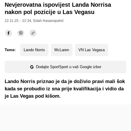
Nevjerovatna ispovijest Landa Norrisa
nakon pol pozicije u Las Vegasu
22.11.25. - 22:34,
Edah Hasanspahić
Teme:
Lando Norris
McLaren
VN Las Vegasa
Dodajte SportSport u vaš Google izbor
Lando Norris priznao je da je doživio pravi mali šok
kada se probudio iz sna prije kvalifikacija i vidio da
je Las Vegas pod kišom.