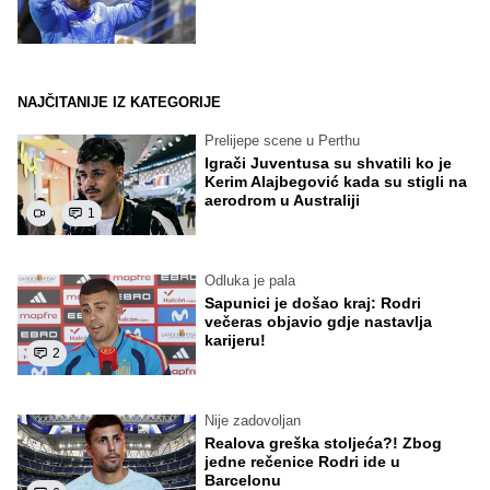
NAJČITANIJE IZ KATEGORIJE
Prelijepe scene u Perthu
Igrači Juventusa su shvatili ko je
Kerim Alajbegović kada su stigli na
aerodrom u Australiji
1
Odluka je pala
Sapunici je došao kraj: Rodri
večeras objavio gdje nastavlja
karijeru!
2
Nije zadovoljan
Realova greška stoljeća?! Zbog
jedne rečenice Rodri ide u
Barcelonu