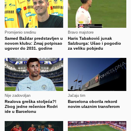
Promijenio sredinu
Bravo majstore
Samed Baždar predstavljen u
Haris Tabaković junak
novom klubu: Zmaj potpisao
Salzburga: Ušao i pogodio
ugovor do 2031. godine
za veliku pobjedu
Nije zadovoljan
Jačaju tim
Realova greška stoljeća?!
Barcelona oborila rekord
Zbog jedne rečenice Rodri
novim ulaznim transferom
ide u Barcelonu