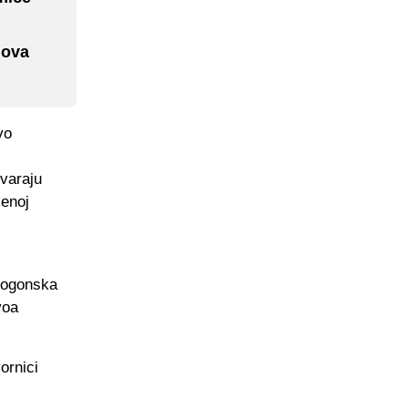
nova
vo
ovaraju
jenoj
pogonska
voa
ornici