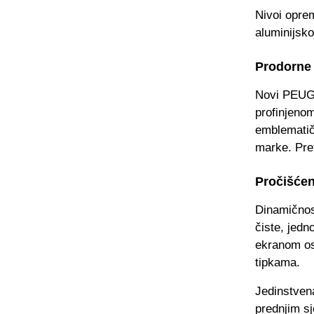
Nivoi oprem
aluminijsko
Prodorne
Novi PEUGE
profinjeno
emblematičn
marke. Pref
Pročišćen
Dinamičnost
čiste, jed
ekranom osj
tipkama.
Jedinstven
prednjim sj