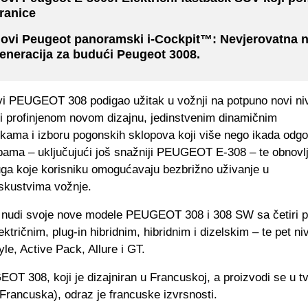
ranice
ovi Peugeot panoramski i-Cockpit™: Nevjerovatna 
eneracija za budući Peugeot 3008.
vi PEUGEOT 308 podigao užitak u vožnji na potpuno novi ni
ći profinjenom novom dizajnu, jedinstvenim dinamičnim
ikama i izboru pogonskih sklopova koji više nego ikada odg
bama – uključujući još snažniji PEUGEOT E-308 – te obnovl
uga koje korisniku omogućavaju bezbrižno uživanje u
iskustvima vožnje.
udi svoje nove modele PEUGEOT 308 i 308 SW sa četiri 
ektričnim, plug-in hibridnim, hibridnim i dizelskim – te pet ni
le, Active Pack, Allure i GT.
T 308, koji je dizajniran u Francuskoj, a proizvodi se u tv
Francuska), odraz je francuske izvrsnosti.