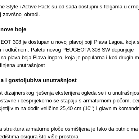
e Style i Active Pack su od sada dostupni s felgama u crno
j završnoj obradi.
 nove boje
OT 308 je dostupan u novoj plavoj boji Plava Lagoa, koja 
m i odlučnom. Paletu novog PEUGEOTA 308 SW dopunjuje
a plava boja Plava Ingaro, koja je popularna i kod drugih 
injena unutrašnjost
a i gostoljubiva unutrašnjost
 dizajnerskog rješenja eksterijera ogleda se i u unutrašnjosti
nostavne i besprijekorno se stapaju s armaturnom pločom, ce
etljivim na dodir veličine 25,40 cm (10’’) i glavnim komand
a struktura armaturne ploče osmišljena je tako da putnicima
edištima osigura što više prostora.