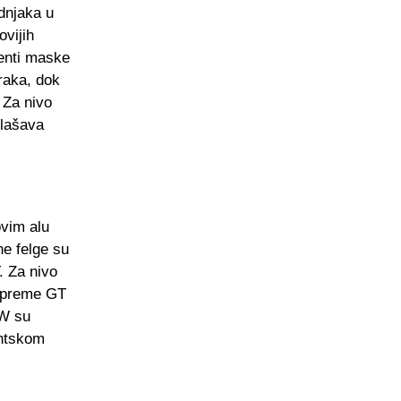
dnjaka u
ovijih
nti maske
raka, dok
 Za nivo
glašava
vim alu
e felge su
. Za nivo
 opreme GT
SW su
antskom