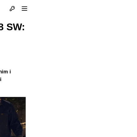
Otvori profil
Otvori meni
8 SW:
nim i
i