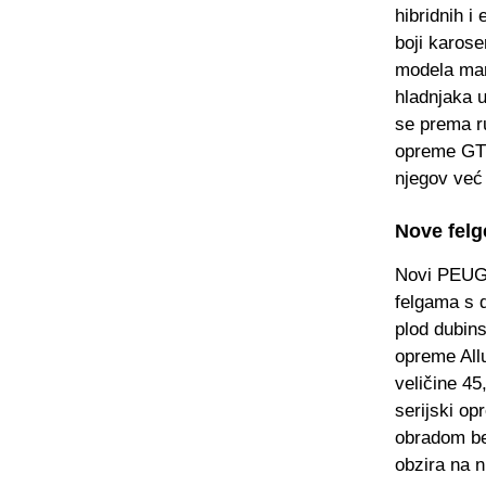
hibridnih 
boji karose
modela ma
hladnjaka u
se prema ru
opreme GT s
njegov već 
Nove felg
Novi PEUGE
felgama s 
plod dubin
opreme All
veličine 4
serijski o
obradom b
obzira na 