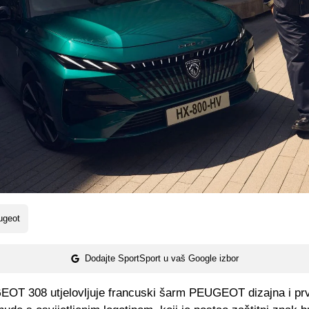
ugeot
Dodajte SportSport u vaš Google izbor
OT 308 utjelovljuje francuski šarm PEUGEOT dizajna i prv