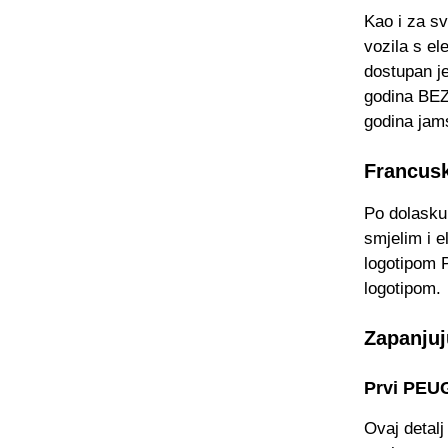
Kao i za s
vozila s e
dostupan 
godina BEZ
godina jams
Francus
Po dolasku
smjelim i e
logotipom P
logotipom.
Zapanjuju
Prvi PEUG
Ovaj detalj