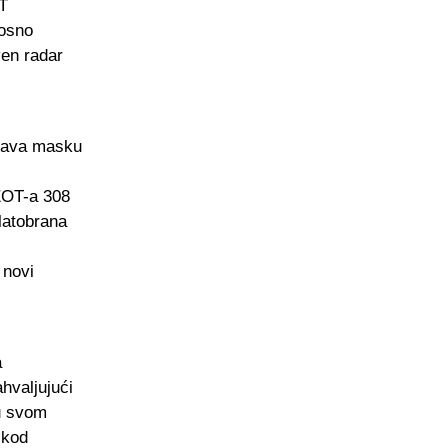
T
nosno
ven radar
ljava masku
GEOT-a 308
blatobrana
 novi
a
hvaljujući
u svom
 kod