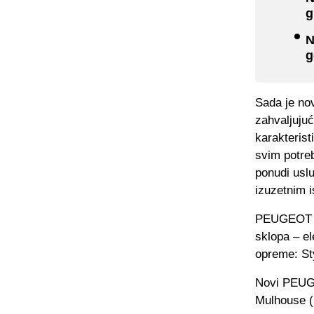
g
N
g
Sada je no
zahvaljuju
karakterist
svim potre
ponudi usl
izuzetnim 
PEUGEOT n
sklopa – el
opreme: Sty
Novi PEUGEO
Mulhouse (