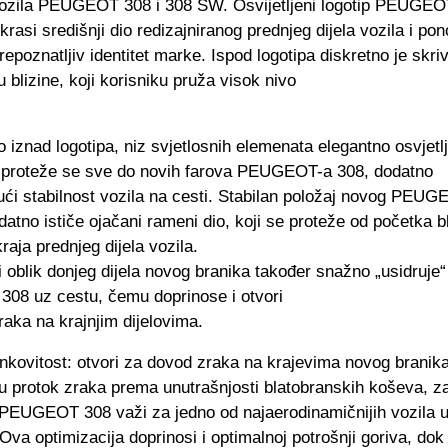
ozila PEUGEOT 308 i 308 SW. Osvijetljeni logotip PEUGEO
krasi središnji dio redizajniranog prednjeg dijela vozila i po
repoznatljiv identitet marke. Ispod logotipa diskretno je skri
u blizine, koji korisniku pruža visok nivo
 iznad logotipa, niz svjetlosnih elemenata elegantno osvjet
i proteže se sve do novih farova PEUGEOT-a 308, dodatno
ući stabilnost vozila na cesti. Stabilan položaj novog PEU
datno ističe ojačani rameni dio, koji se proteže od početka 
raja prednjeg dijela vozila.
 oblik donjeg dijela novog branika također snažno „usidruje“
8 uz cestu, čemu doprinose i otvori
aka na krajnjim dijelovima.
inkovitost: otvori za dovod zraka na krajevima novog branik
u protok zraka prema unutrašnjosti blatobranskih koševa, za
PEUGEOT 308 važi za jedno od najaerodinamičnijih vozila 
va optimizacija doprinosi i optimalnoj potrošnji goriva, dok