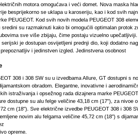
i električnih motora omogućava i veći domet. Nova maska hla
rije besprijekorno se uklapa u karoseriju, kao i kod svih najn
rke PEUGEOT. Kod svih novih modela PEUGEOT 308 eleme
 sredini su razmaknuti kako bi omogućili optimalan protok z
bovima sve više zbijaju, čime postaju vizuelno upečatljiviji.
erijski je dostupan osvijetljeni prednji dio, koji dodatno na
prepoznatljiv i jedinstven izgled. Jedinstvena osobnost
e
OT 308 i 308 SW su u izvedbama Allure, GT dostupni s no
dijamantskom obradom. Elegantne, inovativne i aerodinamičn
skih istraživanja i opsežnog rada dizajnera marke PEUGEOT
ure dostupne su alu felge veličine 43,18 cm (17"), za nivoe
5,72 cm (18"). Sve električne izvedbe PEUGEOT 308 i 308 
premljene novim alu felgama veličine 45,72 cm (18") s dijam
ez
nivo opreme.