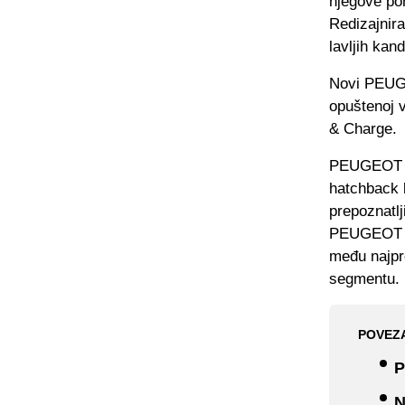
njegove pon
Redizajnira
lavljih kand
Novi PEUGE
opuštenoj v
& Charge.
PEUGEOT je
hatchback 
prepoznatlj
PEUGEOT 30
među najpr
segmentu.
POVEZ
P
N