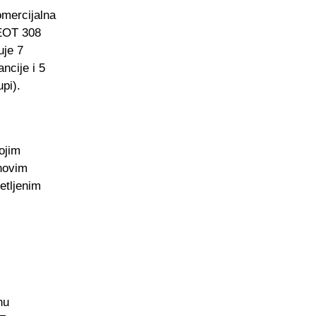
mercijalna
GEOT 308
je 7
ncije i 5
pi).
ojim
 novim
etljenim
nu