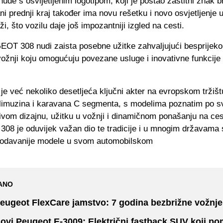
ude s osvijetljenim logotipom, koji je postao zaštitni znak b
ni prednji kraj također ima novu rešetku i novo osvjetljenje u
ži, što vozilu daje još impozantniji izgled na cesti.
OT 308 nudi zaista posebne užitke zahvaljujući besprijekor
ožnji koju omogućuju povezane usluge i inovativne funkcije 
 već nekoliko desetljeća ključni akter na evropskom tržišt
limuzina i karavana C segmenta, s modelima poznatim po 
ivom dizajnu, užitku u vožnji i dinamičnom ponašanju na ces
8 je oduvijek važan dio te tradicije i u mnogim državama 
odavanije modele u svom automobilskom
ANO
eugeot FlexCare jamstvo: 7 godina bezbrižne vožnje
ovi Peugeot E-3009: Električni fastback SUV koji po