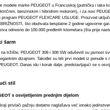
ve modele marke PEUGEOT u Francuskoj (putnička i laka ko
lektričnim, benzinskim i hibridnim motorom), i za novi PEU
je program PEUGEOT FLEXCARE USLUGE. Proizvod uključu
BRIŽNOSTI, što obuhvata besplatne 2 godine ugovorne gara
tva odnosno do 100.000 pređenih kilometara (šta prije nastu
ki šarm
 na tržište, PEUGEOT 308 i 308 SW oduševili su javnost sv
legantnim dizajnom. Također su bili prvi modeli iz ponude s
EUGEOT. Danas idu i korak dalje, predstavljajući se s osvij
ći stil
EOT s osvijetljenim prednjim dijelom
 koji privlači pažnju dodatno naglašava već ionako jedinstve