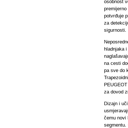
osobnost v
premijerno 
potvrđuje p
za detekcij
sigurnosti.
Neposredno
hladnjaka 
naglašavaj
na cesti do
pa sve do k
Trapezoidni
PEUGEOT 30
za dovod zr
Dizajn i uč
usmjeravaj
čemu novi 
segmentu. O