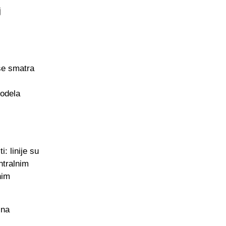
j
se smatra
modela
: linije su
ntralnim
nim
 na