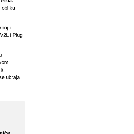
renda.
 obliku
noj i
V2L i Plug
u
svom
ti.
se ubraja
miče