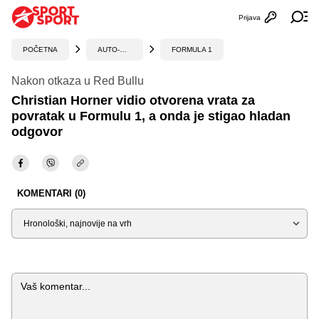
Prijava
Otvori profi
Ot
POČETNA
AUTO-MOTO
FORMULA 1
Nakon otkaza u Red Bullu
Christian Horner vidio otvorena vrata za
povratak u Formulu 1, a onda je stigao hladan
odgovor
KOMENTARI (0)
Sortiraj
Komentar