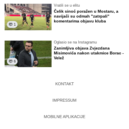
Vratili se u elitu
Čelik sinoć poražen u Mostaru, a
navijači su odmah "zatrpali"
komentarima objavu kluba
1
Oglasio se na Instagramu
Zanimljiva objava Zvjezdana
Misimovića nakon utakmice Borac -
Velež
6
KONTAKT
IMPRESSUM
MOBILNE APLIKACIJE