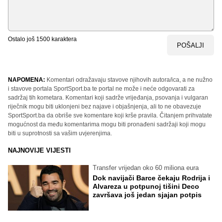
Ostalo još
1500
karaktera
POŠALJI
NAPOMENA:
Komentari odražavaju stavove njihovih autora/ica, a ne nužno
i stavove portala SportSport.ba te portal ne može i neće odgovarati za
sadržaj tih kometara. Komentari koji sadrže vrijeđanja, psovanja i vulgaran
riječnik mogu biti uklonjeni bez najave i objašnjenja, ali to ne obavezuje
SportSport.ba da obriše sve komentare koji krše pravila. Čitanjem prihvatate
mogućnost da među komentarima mogu biti pronađeni sadržaji koji mogu
biti u suprotnosti sa vašim uvjerenjima.
NAJNOVIJE VIJESTI
Transfer vrijedan oko 60 miliona eura
Dok navijači Barce čekaju Rodrija i
Alvareza u potpunoj tišini Deco
završava još jedan sjajan potpis