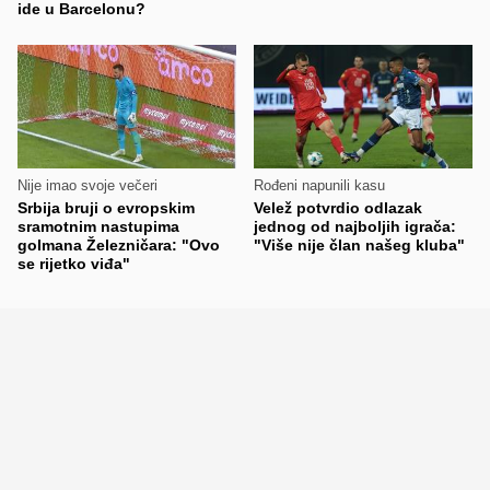
ide u Barcelonu?
Nije imao svoje večeri
Rođeni napunili kasu
Srbija bruji o evropskim
Velež potvrdio odlazak
sramotnim nastupima
jednog od najboljih igrača:
golmana Železničara: "Ovo
"Više nije član našeg kluba"
se rijetko viđa"