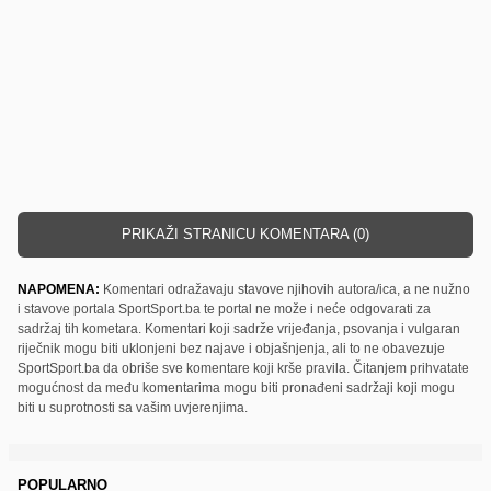
PRIKAŽI STRANICU KOMENTARA (0)
NAPOMENA:
Komentari odražavaju stavove njihovih autora/ica, a ne nužno
i stavove portala SportSport.ba te portal ne može i neće odgovarati za
sadržaj tih kometara. Komentari koji sadrže vrijeđanja, psovanja i vulgaran
riječnik mogu biti uklonjeni bez najave i objašnjenja, ali to ne obavezuje
SportSport.ba da obriše sve komentare koji krše pravila. Čitanjem prihvatate
mogućnost da među komentarima mogu biti pronađeni sadržaji koji mogu
biti u suprotnosti sa vašim uvjerenjima.
POPULARNO