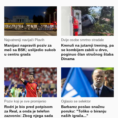
Najvatreniji navijači Plavih
Dvije osobe smrtno stradale
Manijaci napravili poziv za
Krenuli na jutarnji trening, pa
meč sa BSK; uslijedio sukob
se kombijem zabili u drvo,
u centru grada
poginuo član stručnog štaba
Dinama
Poziv koji je sve promijenio
Oglasio se selektor
Rodri je bio pred potpisom
Barbarez poslao snažnu
za Real, a onda je telefon
poruku: "Toliko o biranju
zazvonio: Zbog njega sada
naših igrača..."