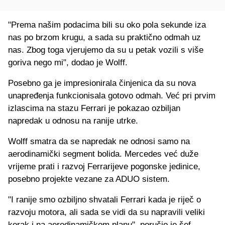
"Prema našim podacima bili su oko pola sekunde iza
nas po brzom krugu, a sada su praktično odmah uz
nas. Zbog toga vjerujemo da su u petak vozili s više
goriva nego mi", dodao je Wolff.
Posebno ga je impresionirala činjenica da su nova
unapređenja funkcionisala gotovo odmah. Već pri prvim
izlascima na stazu Ferrari je pokazao ozbiljan
napredak u odnosu na ranije utrke.
Wolff smatra da se napredak ne odnosi samo na
aerodinamički segment bolida. Mercedes već duže
vrijeme prati i razvoj Ferrarijeve pogonske jedinice,
posebno projekte vezane za ADUO sistem.
"I ranije smo ozbiljno shvatali Ferrari kada je riječ o
razvoju motora, ali sada se vidi da su napravili veliki
korak i na aerodinamičkom planu", poručio je šef