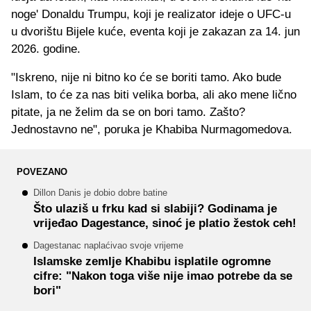
noge' Donaldu Trumpu, koji je realizator ideje o UFC-u
u dvorištu Bijele kuće, eventa koji je zakazan za 14. jun
2026. godine.
"Iskreno, nije ni bitno ko će se boriti tamo. Ako bude
Islam, to će za nas biti velika borba, ali ako mene lično
pitate, ja ne želim da se on bori tamo. Zašto?
Jednostavno ne", poruka je Khabiba Nurmagomedova.
POVEZANO
Dillon Danis je dobio dobre batine
Što ulaziš u frku kad si slabiji? Godinama je
vrijeđao Dagestance, sinoć je platio žestok ceh!
Dagestanac naplaćivao svoje vrijeme
Islamske zemlje Khabibu isplatile ogromne
cifre: "Nakon toga više nije imao potrebe da se
bori"