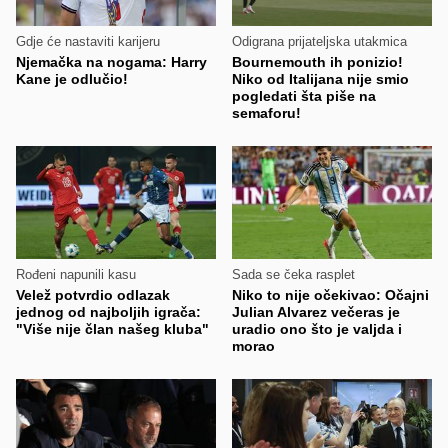
Gdje će nastaviti karijeru
Odigrana prijateljska utakmica
Njemačka na nogama: Harry
Bournemouth ih ponizio!
Kane je odlučio!
Niko od Italijana nije smio
pogledati šta piše na
semaforu!
Rođeni napunili kasu
Sada se čeka rasplet
Velež potvrdio odlazak
Niko to nije očekivao: Očajni
jednog od najboljih igrača:
Julian Alvarez večeras je
"Više nije član našeg kluba"
uradio ono što je valjda i
morao