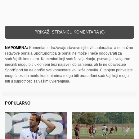
PRIKAŽI STRANICU KOMENTARA (0)
NAPOMENA:
Komentari odražavaju stavove njihovih autora/ica, a ne nužno
i stavove portala SportSport.ba te portal ne može i neće odgovarati za
sadržaj tih kometara. Komentari koji sadrže vrijeđanja, psovanja i vulgaran
riječnik mogu biti uklonjeni bez najave i objašnjenja, ali to ne obavezuje
SportSport.ba da obriše sve komentare koji krše pravila. Čitanjem prihvatate
mogućnost da među komentarima mogu biti pronađeni sadržaji koji mogu
biti u suprotnosti sa vašim uvjerenjima.
POPULARNO