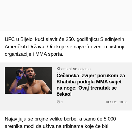
UFC u Bijeloj kući slavit će 250. godišnjicu Sjedinjenih
Američkih Država. Očekuje se najveći event u historiji
organizacije i MMA sporta.
Khamzat se oglasio
Čečenska 'zvijer' porukom za
Khabiba podigla MMA svijet
na noge: Ovaj trenutak se
čekao!
1
18.11.25. 10:00
Najavljuju se brojne velike borbe, a samo će 5.000
sretnika moći da uživa na tribinama koje će biti