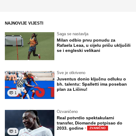
NAJNOVIJE VIJESTI
Saga se nastavlja
Milan odbio prvu ponudu za
Rafaela Leaa, u cijelu priču uključili
se i engleski velikani
Sve je otkriveno
Juventus donio ključnu odluku o
bh. talentu: Spalletti ima poseban
plan za Ličinu!
1
Ozvaničeno
Real potvrdio spektakularni
transfer, Diomande potpisao do
·
2033. godine
ZVANIČNO
1