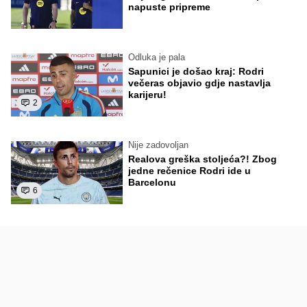
napuste pripreme
Odluka je pala
Sapunici je došao kraj: Rodri
večeras objavio gdje nastavlja
karijeru!
2
Nije zadovoljan
Realova greška stoljeća?! Zbog
jedne rečenice Rodri ide u
Barcelonu
6