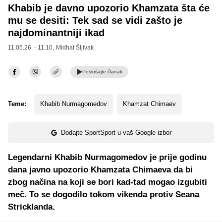
Khabib je davno upozorio Khamzata šta će
mu se desiti: Tek sad se vidi zašto je
najdominantniji ikad
11.05.26. - 11:10,
Midhat Šljivak
Poslušajte
članak
Teme:
Khabib Nurmagomedov
Khamzat Chimaev
Dodajte SportSport u vaš Google izbor
Legendarni Khabib Nurmagomedov je prije godinu
dana javno upozorio Khamzata Chimaeva da bi
zbog načina na koji se bori kad-tad mogao izgubiti
meč. To se dogodilo tokom vikenda protiv Seana
Stricklanda.