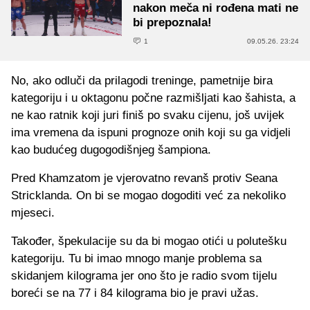
nakon meča ni rođena mati ne
bi prepoznala!
1
09.05.26. 23:24
No, ako odluči da prilagodi treninge, pametnije bira
kategoriju i u oktagonu počne razmišljati kao šahista, a
ne kao ratnik koji juri finiš po svaku cijenu, još uvijek
ima vremena da ispuni prognoze onih koji su ga vidjeli
kao budućeg dugogodišnjeg šampiona.
Pred Khamzatom je vjerovatno revanš protiv Seana
Stricklanda. On bi se mogao dogoditi već za nekoliko
mjeseci.
Također, špekulacije su da bi mogao otići u polutešku
kategoriju. Tu bi imao mnogo manje problema sa
skidanjem kilograma jer ono što je radio svom tijelu
boreći se na 77 i 84 kilograma bio je pravi užas.