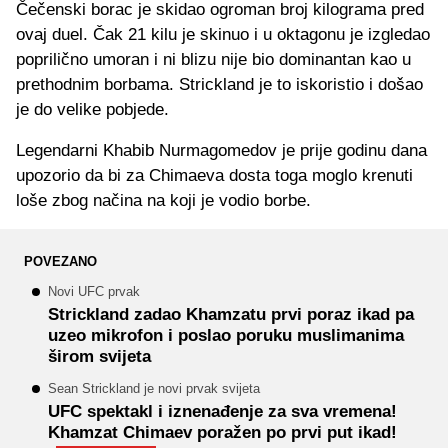
Čečenski borac je skidao ogroman broj kilograma pred
ovaj duel. Čak 21 kilu je skinuo i u oktagonu je izgledao
poprilično umoran i ni blizu nije bio dominantan kao u
prethodnim borbama. Strickland je to iskoristio i došao
je do velike pobjede.
Legendarni Khabib Nurmagomedov je prije godinu dana
upozorio da bi za Chimaeva dosta toga moglo krenuti
loše zbog načina na koji je vodio borbe.
POVEZANO
Novi UFC prvak
Strickland zadao Khamzatu prvi poraz ikad pa
uzeo mikrofon i poslao poruku muslimanima
širom svijeta
Sean Strickland je novi prvak svijeta
UFC spektakl i iznenađenje za sva vremena!
Khamzat Chimaev poražen po prvi put ikad!