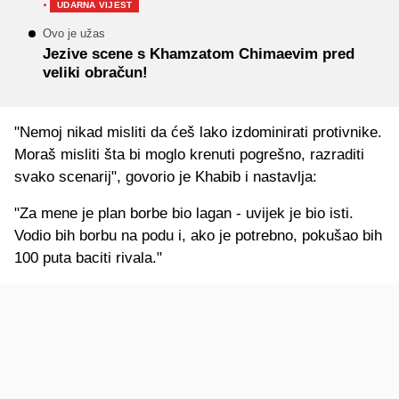
·
UDARNA VIJEST
Ovo je užas
Jezive scene s Khamzatom Chimaevim pred
veliki obračun!
"Nemoj nikad misliti da ćeš lako izdominirati protivnike.
Moraš misliti šta bi moglo krenuti pogrešno, razraditi
svako scenarij", govorio je Khabib i nastavlja:
"Za mene je plan borbe bio lagan - uvijek je bio isti.
Vodio bih borbu na podu i, ako je potrebno, pokušao bih
100 puta baciti rivala."