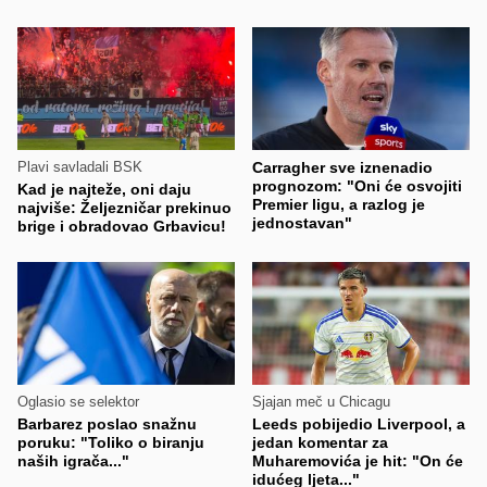
Plavi savladali BSK
Carragher sve iznenadio
prognozom: "Oni će osvojiti
Kad je najteže, oni daju
Premier ligu, a razlog je
najviše: Željezničar prekinuo
jednostavan"
brige i obradovao Grbavicu!
Oglasio se selektor
Sjajan meč u Chicagu
Barbarez poslao snažnu
Leeds pobijedio Liverpool, a
poruku: "Toliko o biranju
jedan komentar za
naših igrača..."
Muharemovića je hit: "On će
idućeg ljeta..."