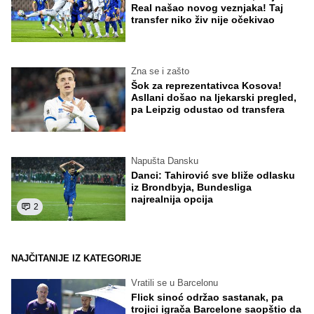
Real našao novog veznjaka! Taj
transfer niko živ nije očekivao
Zna se i zašto
Šok za reprezentativca Kosova!
Asllani došao na ljekarski pregled,
pa Leipzig odustao od transfera
Napušta Dansku
Danci: Tahirović sve bliže odlasku
iz Brondbyja, Bundesliga
najrealnija opcija
2
NAJČITANIJE IZ KATEGORIJE
Vratili se u Barcelonu
Flick sinoć održao sastanak, pa
trojici igrača Barcelone saopštio da