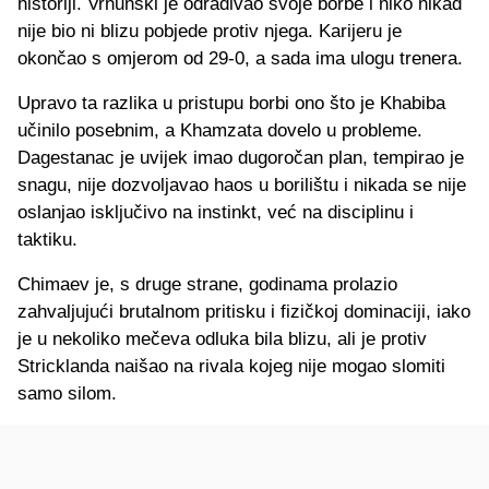
historiji. Vrhunski je odrađivao svoje borbe i niko nikad
nije bio ni blizu pobjede protiv njega. Karijeru je
okončao s omjerom od 29-0, a sada ima ulogu trenera.
Upravo ta razlika u pristupu borbi ono što je Khabiba
učinilo posebnim, a Khamzata dovelo u probleme.
Dagestanac je uvijek imao dugoročan plan, tempirao je
snagu, nije dozvoljavao haos u borilištu i nikada se nije
oslanjao isključivo na instinkt, već na disciplinu i
taktiku.
Chimaev je, s druge strane, godinama prolazio
zahvaljujući brutalnom pritisku i fizičkoj dominaciji, iako
je u nekoliko mečeva odluka bila blizu, ali je protiv
Stricklanda naišao na rivala kojeg nije mogao slomiti
samo silom.