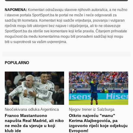
NAPOMENA:
Komentari odražavaju stavove njihovih autora/ica, a ne nužno
i stavove portala SportSport.ba te portal ne može i neće odgovarati za
sadržaj tih kometara. Komentari koji sadrže vrijeđanja, psovanja i vulgaran
riječnik mogu biti uklonjeni bez najave i objašnjenja, ali to ne obavezuje
SportSport.ba da obriše sve komentare koji krše pravila. Čitanjem prihvatate
mogućnost da među komentarima mogu biti pronađeni sadržaji koji mogu
biti u suprotnosti sa vašim uvjerenjima.
POPULARNO
Neočekivana odluka Argentinca
Njegov trener iz Salzburga
Franco Mastantuono
Otkrio najveću "manu"
napušta Real Madrid, ali niko
Kerima Alajbegovića, pa
ne može da vjeruje u koji
izgovorio riječi koje odjekuju
klub ide
Evropom!