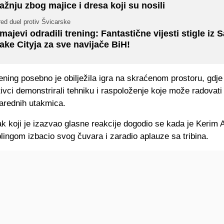
ažnju zbog majice i dresa koji su nosili
ed duel protiv Švicarske
majevi odradili trening: Fantastične vijesti stigle iz S
ake Cityja za sve navijače BiH!
ening posebno je obilježila igra na skraćenom prostoru, gdje
ivci demonstrirali tehniku i raspoloženje koje može radovati
narednih utakmica.
ak koji je izazvao glasne reakcije dogodio se kada je Kerim 
blingom izbacio svog čuvara i zaradio aplauze sa tribina.