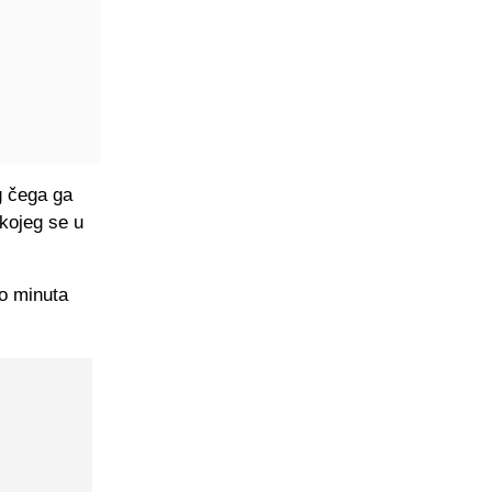
g čega ga
kojeg se u
ko minuta