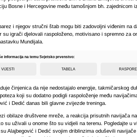
ciju Bosne i Hercegovine među tamošnjom bh. zajednicom iz
arez i njegov stručni štab mogu biti zadovoljni viđenim na
er su igrači djelovali raspoloženo, motivisano i spremno za o
nastavku Mundijala.
iše informacija na temu Svjetsko prvenstvo:
VIJESTI
TABELA
RASPOR
uje činjenica da nije nedostajalo energije, takmičarskog du
 poteza koji su dodatno podigli raspoloženje među navijačim
vić i Dedić danas bili glavne zvijezde treninga.
ezi obilaze društvene mreže, a reakcija prisutnih navijača na
ko su uživali u onome što su vidjeli na terenu. Pogledajte u 
su Alajbegović i Dedić svojim driblinzima oduševili navijače