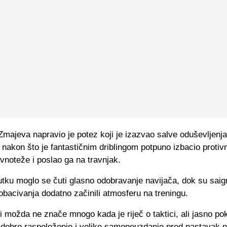
Zmajeva napravio je potez koji je izazvao salve oduševljenj
 nakon što je fantastičnim driblingom potpuno izbacio protiv
avnoteže i poslao ga na travnjak.
tku moglo se čuti glasno odobravanje navijača, dok su saig
obacivanja dodatno začinili atmosferu na treningu.
ji možda ne znače mnogo kada je riječ o taktici, ali jasno po
a dobro raspoloženje i veliko samopouzdanje pred nastavak 