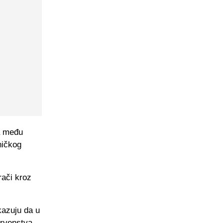
a među
ničkog
rači kroz
kazuju da u
prvenstva.