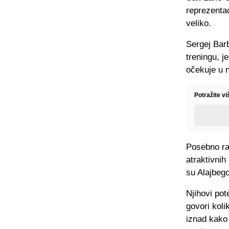
reprezenta
veliko.
Sergej Barb
treningu, j
očekuje u 
Potražite v
Posebno rad
atraktivnih
su Alajbego
Njihovi pot
govori koli
iznad kako 