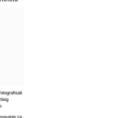
otografisali
 zbog
e.
resovanje za