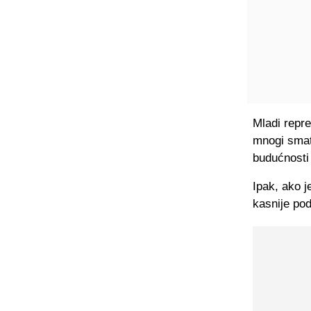
Mladi repr
mnogi smat
budućnosti
Ipak, ako j
kasnije pod