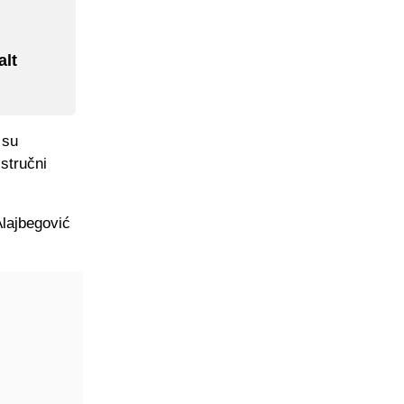
alt
 su
 stručni
Alajbegović