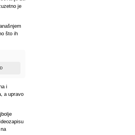
uzetno je
 današnjem
no što ih
ED
ha i
a, a upravo
jbolje
videozapisu
 na