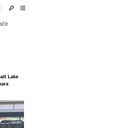
Otvori profil
Otvori meni
jače
g
Salt Lake
mara