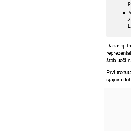
p
Pr
Z
L
Današnji tr
reprezentat
štab uoči 
Prvi trenut
sjajnim dri