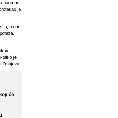
za naredne
protekao je
iju, a oni
 poteza,
tokom
koliko je
k Zmajeva.
koji će
u