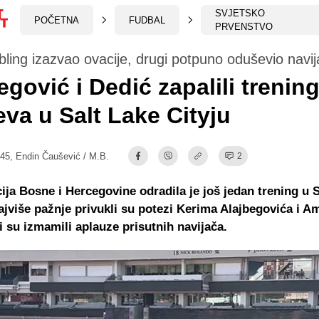
SVJETSKO
POČETNA
FUDBAL
PRVENSTVO
bling izazvao ovacije, drugi potpuno oduševio navi
egović i Dedić zapalili trenin
va u Salt Lake Cityju
:45,
Endin Čaušević / M.B.
2
ija Bosne i Hercegovine odradila je još jedan trening u 
najviše pažnje privukli su potezi Kerima Alajbegovića i A
i su izmamili aplauze prisutnih navijača.