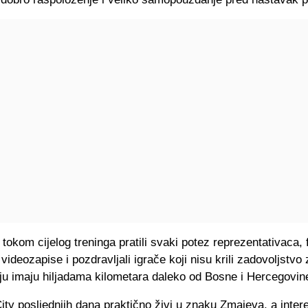
 tokom cijelog treninga pratili svaki potez reprezentativaca, f
 videozapise i pozdravljali igrače koji nisu krili zadovoljstvo
ju imaju hiljadama kilometara daleko od Bosne i Hercegovin
ity posljednjih dana praktično živi u znaku Zmajeva, a inte