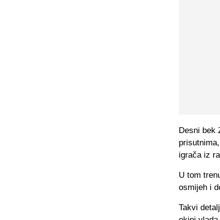
Desni bek 
prisutnima,
igrača iz r
U tom trenu
osmijeh i d
Takvi detal
ekipi vlad