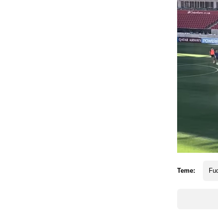
Teme:
Fud