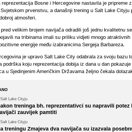
reprezentacija Bosne i Hercegovine nastavila je pripreme 
Svjetskom prvenstvu, a današnji trening u Salt Lake Cityju 
dobroj atmosferi.
pred velikim brojem navijača odradili još jednu kvalitetnu ses
pojavili na tribinama imali su priliku vidjeti mnogo atraktivnih
 pozitivne energije među izabranicima Sergeja Barbareza.
rcegovina je upravo Salt Lake City odabrala za svoju bazu 
a podrška koju reprezentacija dobija iz dana u dan pokazuje 
ica u Sjedinjenim Američkim Državama željno čekala dolaza
ANO
Salt Lake Cityju
akon treninga bh. reprezentativci su napravili potez 
avijači zauvijek pamtiti
Salt Lake Cityju
a treningu Zmajeva dva navijača su izazvala posebn