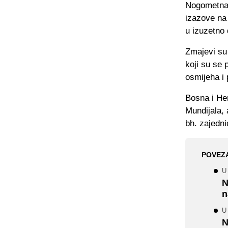
Nogometna 
izazove na 
u izuzetno 
Zmajevi su 
koji su se 
osmijeha i
Bosna i He
Mundijala, 
bh. zajedn
POVEZ
U 
N
n
U 
N