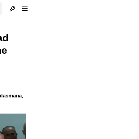
Otvori profil
Otvori meni
ad
ne
 plasmana,