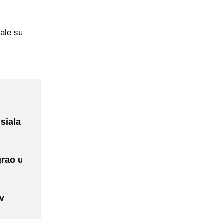
tale su
siala
grao u
ov