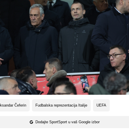
ksandar Čeferin
Fudbalska reprezentacija Italije
UEFA
Dodajte SportSport u vaš Google izbor