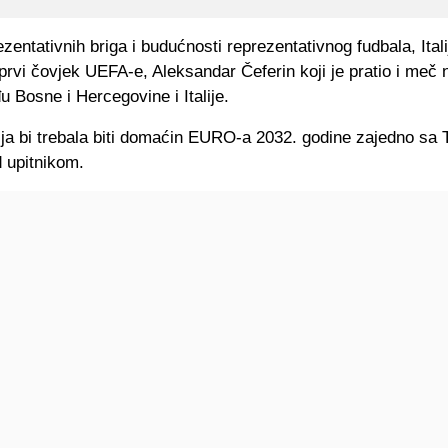
zentativnih briga i budućnosti reprezentativnog fudbala, Italij
i prvi čovjek UEFA-e, Aleksandar Čeferin koji je pratio i meč 
u Bosne i Hercegovine i Italije.
lija bi trebala biti domaćin EURO-a 2032. godine zajedno sa
d upitnikom.