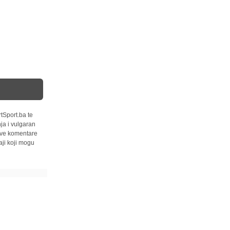
tSport.ba te
ja i vulgaran
 sve komentare
ji koji mogu