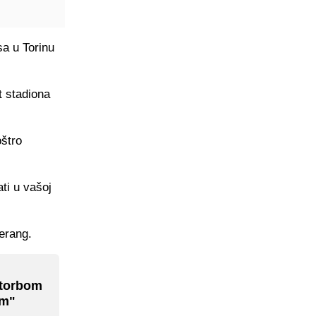
a u Torinu
t stadiona
oštro
ti u vašoj
merang.
s torbom
em"