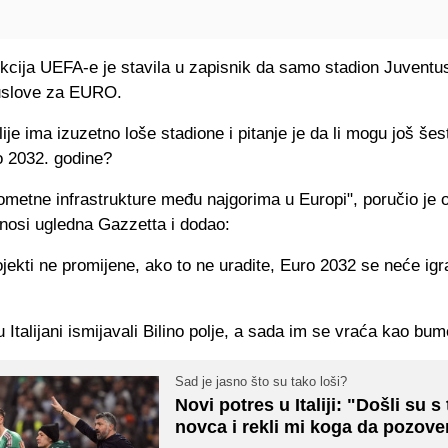
kcija UEFA-e je stavila u zapisnik da samo stadion Juventus
uslove za EURO.
lije ima izuzetno loše stadione i pitanje je da li mogu još šes
o 2032. godine?
metne infrastrukture među najgorima u Europi", poručio je 
enosi ugledna Gazzetta i dodao:
jekti ne promijene, ako to ne uradite, Euro 2032 se neće igra
Italijani ismijavali Bilino polje, a sada im se vraća kao bu
Sad je jasno što su tako loši?
Novi potres u Italiji: "Došli su 
novca i rekli mi koga da pozov