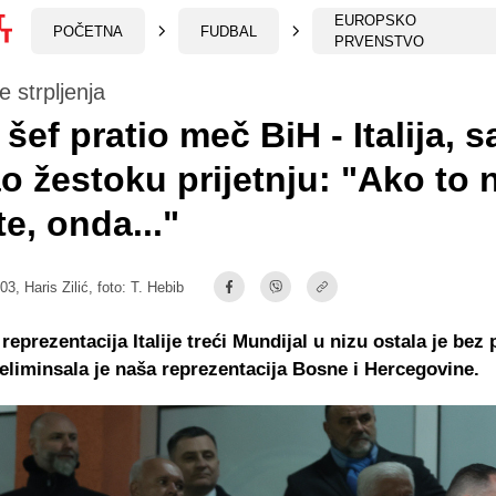
EUROPSKO
POČETNA
FUDBAL
PRVENSTVO
 strpljenja
 šef pratio meč BiH - Italija, s
o žestoku prijetnju: "Ako to 
te, onda..."
:03,
Haris Zilić
, foto: T. Hebib
reprezentacija Italije treći Mundijal u nizu ostala je bez
 eliminsala je naša reprezentacija Bosne i Hercegovine.