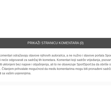
PRIKAŽI STRANICU KOMENTARA (0)
omentari odražavaju stavove njihovih autora/ica, a ne nužno i stavove portala Spor
i neće odgovarati za sadržaj tih kometara. Komentari koji sadrže vrijeđanja, psovan
iti uklonjeni bez najave i objašnjenja, ali to ne obavezuje SportSport.ba da obriše
la. Čitanjem prihvatate mogućnost da među komentarima mogu biti pronađeni sadrža
ti sa vašim uvjerenjima.