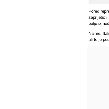
Pored repre
zaprijetio 
polju izmeđ
Naime, Ita
ali to je po