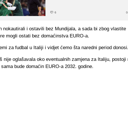
6
0
 nokautirali i ostavili bez Mundijala, a sada bi zbog vlastite
ture mogli ostati bez domaćinstva EURO-a.
lemi za fudbal u Italiji i vidjet ćemo šta naredni period donosi
 nije oglašavala oko eventualnih zamjena za Italiju, postoj
a sama bude domaćin EURO-a 2032. godine.