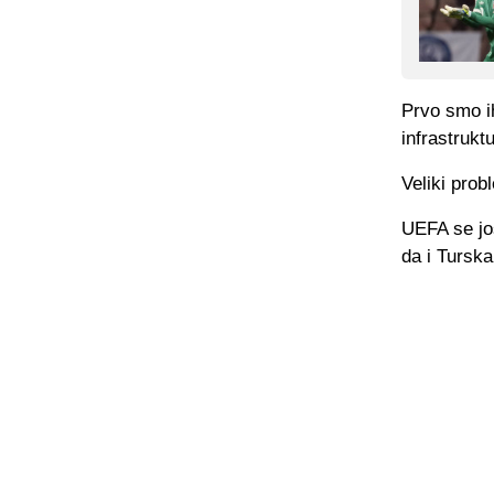
Prvo smo ih
infrastruk
Veliki prob
UEFA se još
da i Tursk