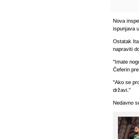
Nova inspe
ispunjava 
Ostatak Ita
napraviti d
"Imate nogo
Čeferin pr
"Ako se pro
državi."
Nedavno su 