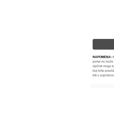
NAPOMENA:
K
portal ne može 
riječnik mogu b
koji krše pravi
biti u suprotnos