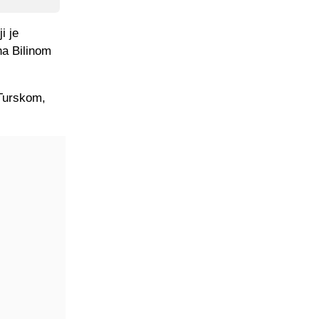
i je
na Bilinom
 Turskom,