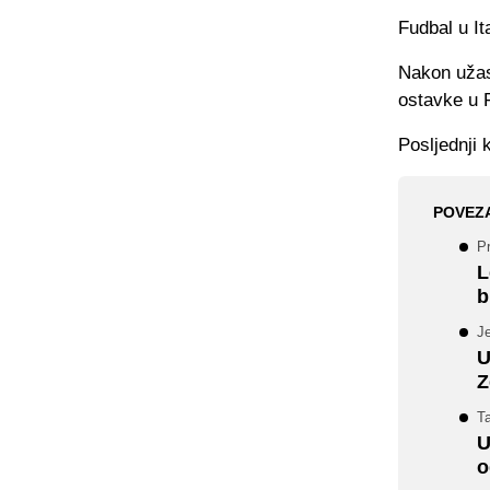
Fudbal u It
Nakon užasn
ostavke u 
Posljednji 
POVEZ
Pr
L
b
Je
U
Z
Ta
U
o