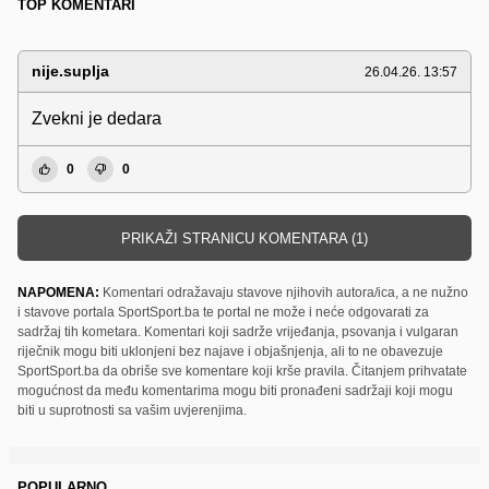
TOP KOMENTARI
nije.suplja
26.04.26. 13:57
Zvekni je dedara
0
0
PRIKAŽI STRANICU KOMENTARA (1)
NAPOMENA:
Komentari odražavaju stavove njihovih autora/ica, a ne nužno
i stavove portala SportSport.ba te portal ne može i neće odgovarati za
sadržaj tih kometara. Komentari koji sadrže vrijeđanja, psovanja i vulgaran
riječnik mogu biti uklonjeni bez najave i objašnjenja, ali to ne obavezuje
SportSport.ba da obriše sve komentare koji krše pravila. Čitanjem prihvatate
mogućnost da među komentarima mogu biti pronađeni sadržaji koji mogu
biti u suprotnosti sa vašim uvjerenjima.
POPULARNO