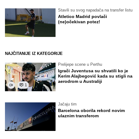
Stavili su svog napadača na transfer listu
Atletico Madrid povlači
(ne)očekivan potez!
NAJČITANIJE IZ KATEGORIJE
Prelijepe scene u Perthu
Igrači Juventusa su shvatili ko je
Kerim Alajbegović kada su stigli na
aerodrom u Australiji
1
Jačaju tim
Barcelona oborila rekord novim
ulaznim transferom