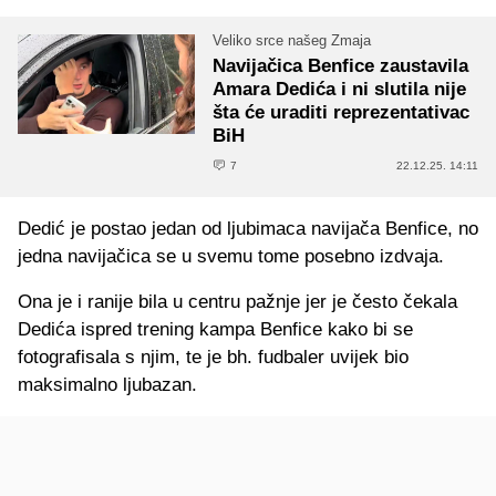
Veliko srce našeg Zmaja
Navijačica Benfice zaustavila
Amara Dedića i ni slutila nije
šta će uraditi reprezentativac
BiH
7
22.12.25. 14:11
Dedić je postao jedan od ljubimaca navijača Benfice, no
jedna navijačica se u svemu tome posebno izdvaja.
Ona je i ranije bila u centru pažnje jer je često čekala
Dedića ispred trening kampa Benfice kako bi se
fotografisala s njim, te je bh. fudbaler uvijek bio
maksimalno ljubazan.