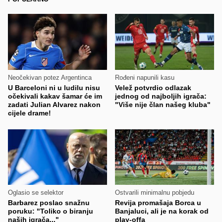
Neočekivan potez Argentinca
Rođeni napunili kasu
U Barceloni ni u ludilu nisu
Velež potvrdio odlazak
očekivali kakav šamar će im
jednog od najboljih igrača:
zadati Julian Alvarez nakon
"Više nije član našeg kluba"
cijele drame!
Oglasio se selektor
Ostvarili minimalnu pobjedu
Barbarez poslao snažnu
Revija promašaja Borca u
poruku: "Toliko o biranju
Banjaluci, ali je na korak od
naših igrača..."
play-offa