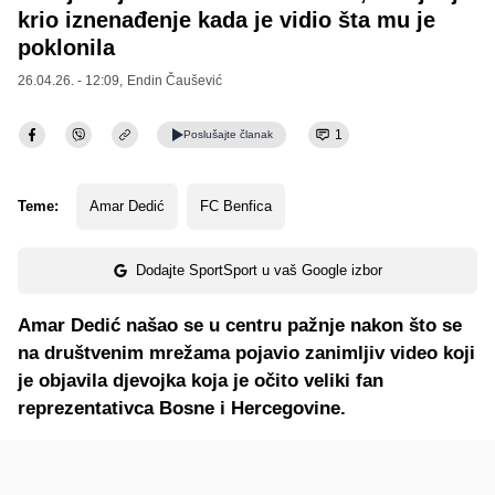
krio iznenađenje kada je vidio šta mu je
poklonila
26.04.26. - 12:09,
Endin Čaušević
1
Poslušajte
članak
Teme:
Amar Dedić
FC Benfica
Dodajte SportSport u vaš Google izbor
Amar Dedić našao se u centru pažnje nakon što se
na društvenim mrežama pojavio zanimljiv video koji
je objavila djevojka koja je očito veliki fan
reprezentativca Bosne i Hercegovine.