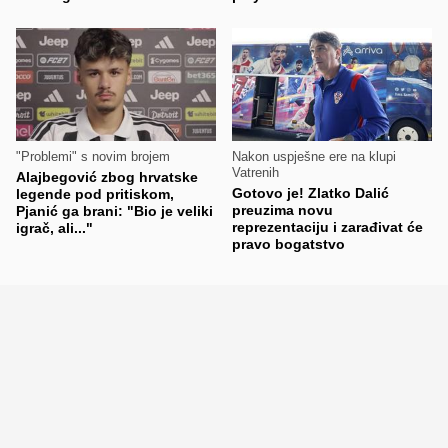
"Problemi" s novim brojem
Nakon uspješne ere na klupi
Vatrenih
Alajbegović zbog hrvatske
Gotovo je! Zlatko Dalić
legende pod pritiskom,
preuzima novu
Pjanić ga brani: "Bio je veliki
reprezentaciju i zarađivat će
igrač, ali..."
pravo bogatstvo