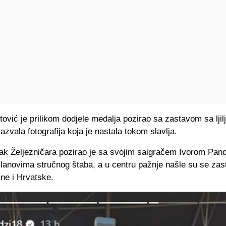
vić je prilikom dodjele medalja pozirao sa zastavom sa ljil
zazvala fotografija koja je nastala tokom slavlja.
jak Željezničara pozirao je sa svojim saigračem Ivorom Pan
članovima stručnog štaba, a u centru pažnje našle su se za
ne i Hrvatske.