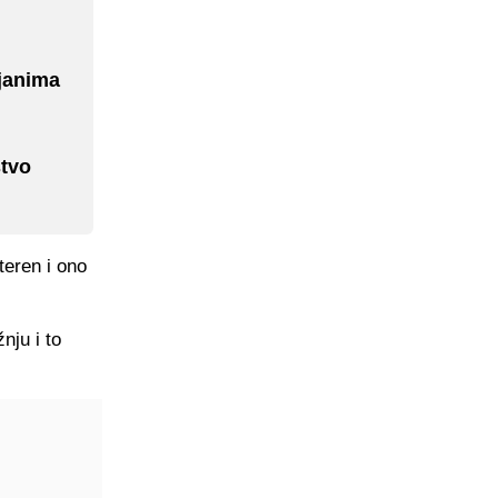
ljanima
štvo
teren i ono
nju i to