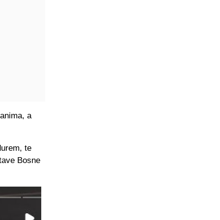
janima, a
durem, te
stave Bosne