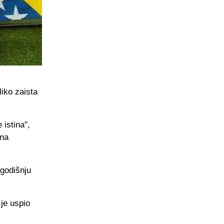
liko zaista
istina",
vna
ogodišnju
je uspio