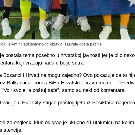
 koju je Amir Hadžiahmetović objavio izazvala dosta pažnje
 je postala tema posebno u hrvatskoj javnosti jer je bilo neko
entara koji vraćaju nadu u bolje sutra.
 Bosanci i Hrvati ne mogu zajedno? Ovo pokazuje da to nije 
bez Balkanaca, ponos BiH i Hrvatske, bravo momci", "Predi
", "Voli svoje, a poštuj tuđe", samo su neki od komentara.
vić je u Hull City stigao prošlog ljeta iz Bešiktaša na jedn
ni za engleski klub odigrao je ukupno 41 utakmicu na kojim 
asistencije.