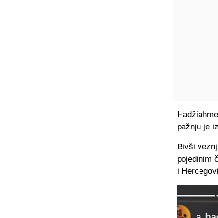
Hadžiahmeto
pažnju je i
Bivši vezn
pojedinim 
i Hercegovi