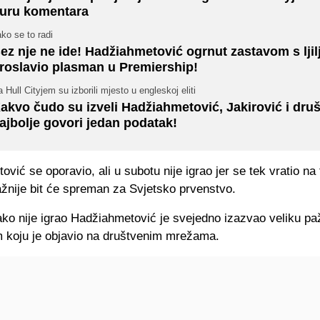
uru komentara
ko se to radi
ez nje ne ide! Hadžiahmetović ogrnut zastavom s lji
roslavio plasman u Premiership!
 Hull Cityjem su izborili mjesto u engleskoj eliti
akvo čudo su izveli Hadžiahmetović, Jakirović i dru
ajbolje govori jedan podatak!
vić se oporavio, ali u subotu nije igrao jer se tek vratio na 
ažnije bit će spreman za Svjetsko prvenstvo.
ko nije igrao Hadžiahmetović je svejedno izazvao veliku paž
om koju je objavio na društvenim mrežama.