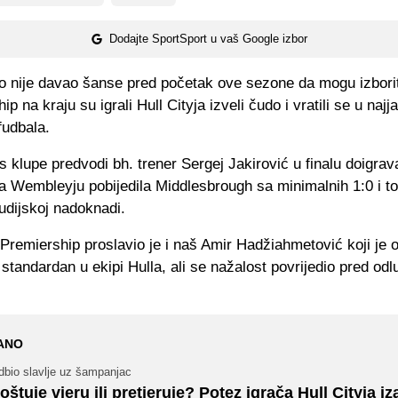
Dodajte SportSport u vaš Google izbor
ko nije davao šanse pred početak ove sezone da mogu izbori
p na kraju su igrali Hull Cityja izveli čudo i vratili se u najj
fudbala.
s klupe predvodi bh. trener Sergej Jakirović u finalu doigrav
na Wembleyju pobijedila Middlesbrough sa minimalnih 1:0 i t
udijskoj nadoknadi.
Premiership proslavio je i naš Amir Hadžiahmetović koji je
 standardan u ekipi Hulla, ali se nažalost povrijedio pred odl
ANO
dbio slavlje uz šampanjac
oštuje vjeru ili pretjeruje? Potez igrača Hull Cityja i