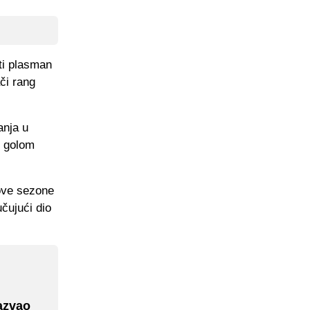
ti plasman
ači rang
anja u
o golom
 ove sezone
učujući dio
zazvao