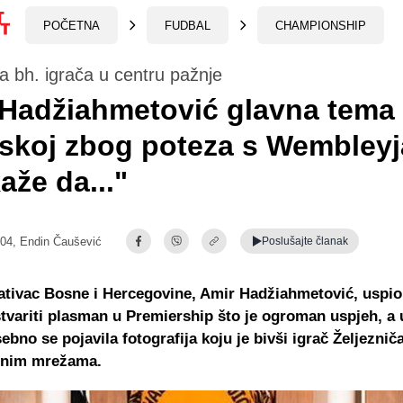
POČETNA
FUDBAL
CHAMPIONSHIP
ja bh. igrača u centru pažnje
Hadžiahmetović glavna tema
skoj zbog poteza s Wembleyj
aže da..."
:04,
Endin Čaušević
Poslušajte
članak
tivac Bosne i Hercegovine, Amir Hadžiahmetović, uspio 
tvariti plasman u Premiership što je ogroman uspjeh, a 
ebno se pojavila fotografija koju je bivši igrač Željeznič
enim mrežama.