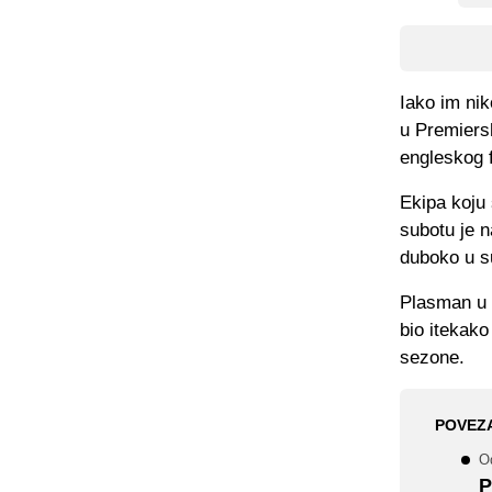
Iako im ni
u Premiershi
engleskog 
Ekipa koju 
subotu je 
duboko u s
Plasman u 
bio itekako
sezone.
POVEZ
O
P