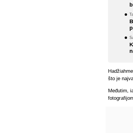
b
Ta
B
p
Sa
K
n
Hadžiahmeto
što je najv
Međutim, ia
fotografij