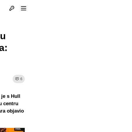
Otvori profil
Otvori meni
 u
a:
6
je s Hull
u centru
ara objavio