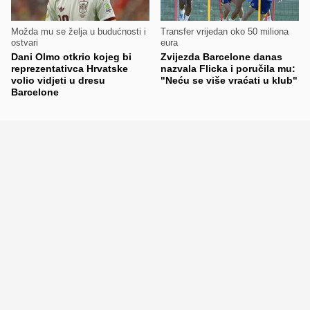
Možda mu se želja u budućnosti i
Transfer vrijedan oko 50 miliona
ostvari
eura
Dani Olmo otkrio kojeg bi
Zvijezda Barcelone danas
reprezentativca Hrvatske
nazvala Flicka i poručila mu:
volio vidjeti u dresu
"Neću se više vraćati u klub"
Barcelone