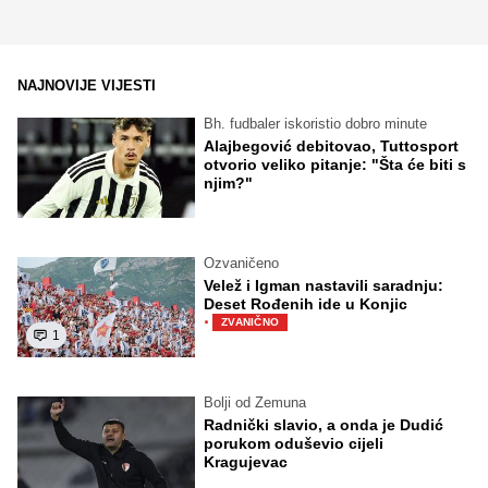
NAJNOVIJE VIJESTI
Bh. fudbaler iskoristio dobro minute
Alajbegović debitovao, Tuttosport
otvorio veliko pitanje: "Šta će biti s
njim?"
Ozvaničeno
Velež i Igman nastavili saradnju:
Deset Rođenih ide u Konjic
·
ZVANIČNO
1
Bolji od Zemuna
Radnički slavio, a onda je Dudić
porukom oduševio cijeli
Kragujevac