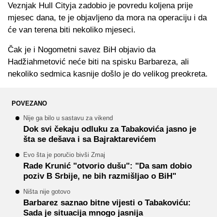
Veznjak Hull Cityja zadobio je povredu koljena prije
mjesec dana, te je objavljeno da mora na operaciju i da
će van terena biti nekoliko mjeseci.
Čak je i Nogometni savez BiH objavio da
Hadžiahmetović neće biti na spisku Barbareza, ali
nekoliko sedmica kasnije došlo je do velikog preokreta.
POVEZANO
Nije ga bilo u sastavu za vikend
Dok svi čekaju odluku za Tabakovića jasno je
šta se dešava i sa Bajraktarevićem
Evo šta je poručio bivši Zmaj
Rade Krunić "otvorio dušu": "Da sam dobio
poziv B Srbije, ne bih razmišljao o BiH"
Ništa nije gotovo
Barbarez saznao bitne vijesti o Tabakoviću:
Sada je situacija mnogo jasnija