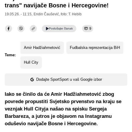
trans" navijače Bosne i Hercegovine!
19.05.26. - 11:15,
Endin Čaušević
, foto: T. Hebib
9
Poslušajte
članak
Amir Hadžiahmetović
Fudbalska reprezentacija BiH
Teme:
Hull City
Dodajte SportSport u vaš Google izbor
Iako se činilo da će Amir Hadžiahmetović zbog
povrede propustiti Svjetsko prvenstvo na kraju se
veznjak Hull Cityja našao na spisku Sergeja
Barbareza, a jutros je objavom na Instagramu
oduševio navijače Bosne i Hercegovine.