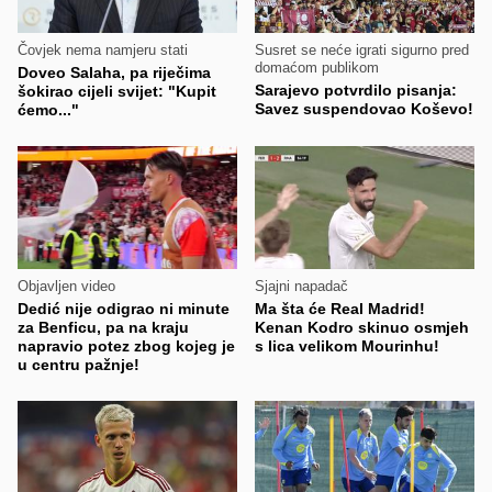
Čovjek nema namjeru stati
Susret se neće igrati sigurno pred
domaćom publikom
Doveo Salaha, pa riječima
Sarajevo potvrdilo pisanja:
šokirao cijeli svijet: "Kupit
Savez suspendovao Koševo!
ćemo..."
Objavljen video
Sjajni napadač
Dedić nije odigrao ni minute
Ma šta će Real Madrid!
za Benficu, pa na kraju
Kenan Kodro skinuo osmjeh
napravio potez zbog kojeg je
s lica velikom Mourinhu!
u centru pažnje!