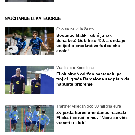
NAJČITANIJE IZ KATEGORIJE
Ovo se ne viđa često
Bosanac Malik Tubić junak
Schalkea: Gubili su 4:0, a onda je
uslijedio preokret za fudbalske
2
anale!
Vratili se u Barcelonu
Flick sinoć održao sastanak, pa
trojici igrača Barcelone saopštio da
napuste pripreme
Transfer vrijedan oko 50 miliona eura
Zvijezda Barcelone danas nazvala
Flicka i poručila mu: "Neću se više
vraćati u klub"