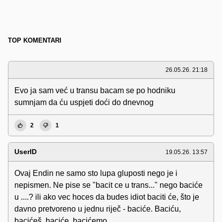
TOP KOMENTARI
26.05.26. 21:18
Evo ja sam već u transu bacam se po hodniku
sumnjam da ću uspjeti doći do dnevnog
2
1
UserID
19.05.26. 13:57
Ovaj Endin ne samo sto lupa gluposti nego je i
nepismen. Ne pise se "bacit ce u trans..." nego baciće
u ....? ili ako vec hoces da budes idiot baciti će, što je
davno pretvoreno u jednu riječ - baciće. Baciću,
bacićeš, baciće, bacićemo...