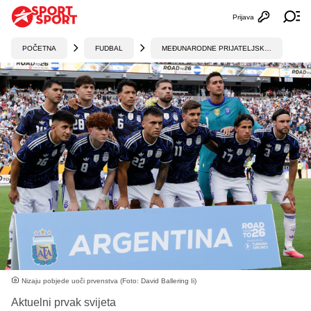
Prijava
Otvori profi
Ot
POČETNA
FUDBAL
MEĐUNARODNE PRIJATELJSKE UTAKMICE
Nizaju pobjede uoči prvenstva (Foto: David Ballering Ii)
Aktuelni prvak svijeta