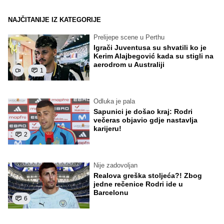
NAJČITANIJE IZ KATEGORIJE
Prelijepe scene u Perthu
Igrači Juventusa su shvatili ko je
Kerim Alajbegović kada su stigli na
aerodrom u Australiji
1
Odluka je pala
Sapunici je došao kraj: Rodri
večeras objavio gdje nastavlja
karijeru!
2
Nije zadovoljan
Realova greška stoljeća?! Zbog
jedne rečenice Rodri ide u
Barcelonu
6