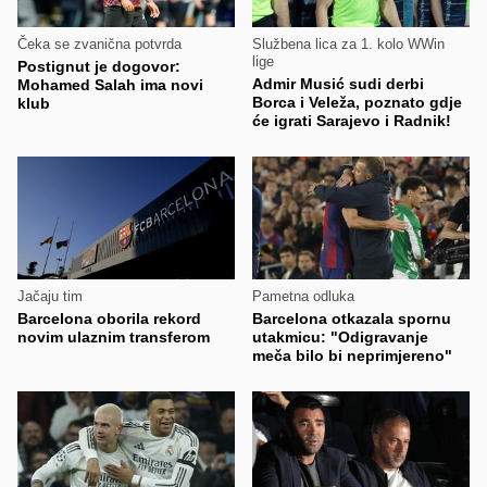
Čeka se zvanična potvrda
Službena lica za 1. kolo WWin
lige
Postignut je dogovor:
Admir Musić sudi derbi
Mohamed Salah ima novi
Borca i Veleža, poznato gdje
klub
će igrati Sarajevo i Radnik!
Jačaju tim
Pametna odluka
Barcelona oborila rekord
Barcelona otkazala spornu
novim ulaznim transferom
utakmicu: "Odigravanje
meča bilo bi neprimjereno"