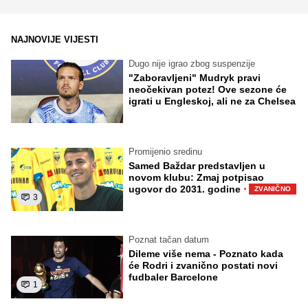
NAJNOVIJE VIJESTI
Dugo nije igrao zbog suspenzije
"Zaboravljeni" Mudryk pravi
neočekivan potez! Ove sezone će
igrati u Engleskoj, ali ne za Chelsea
Promijenio sredinu
Samed Baždar predstavljen u
novom klubu: Zmaj potpisao
·
ugovor do 2031. godine
ZVANIČNO
3
Poznat tačan datum
Dileme više nema - Poznato kada
će Rodri i zvanično postati novi
fudbaler Barcelone
1