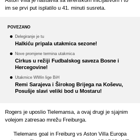
Aston Villa je nastavila sa terenskom inicijativom i to
im se prvi put isplatilo u 41. minuti susreta.
POVEZANO
Delegiranje je tu
Halkiću pripala utakmica sezone!
Nove promjene termina utakmica
Cirkus u režiji Fudbalskog saveza Bosne i
Hercegovine!
Utakmice WWin lige BiH
Remi Sarajeva i Širokog Brijega na Koševu,
Posušje slavi veliki bod u Mostaru!
Rogers je uposlio Tielemansa, a ovaj drugi je sjajnim
volejom zatresao mrežu Freiburga.
Tielemans goal in Freiburg vs Aston Villa Europa