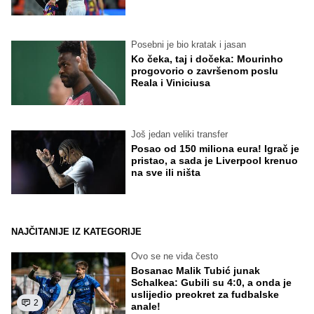
Posebni je bio kratak i jasan
Ko čeka, taj i dočeka: Mourinho
progovorio o završenom poslu
Reala i Viniciusa
Još jedan veliki transfer
Posao od 150 miliona eura! Igrač je
pristao, a sada je Liverpool krenuo
na sve ili ništa
NAJČITANIJE IZ KATEGORIJE
Ovo se ne viđa često
Bosanac Malik Tubić junak
Schalkea: Gubili su 4:0, a onda je
uslijedio preokret za fudbalske
2
anale!