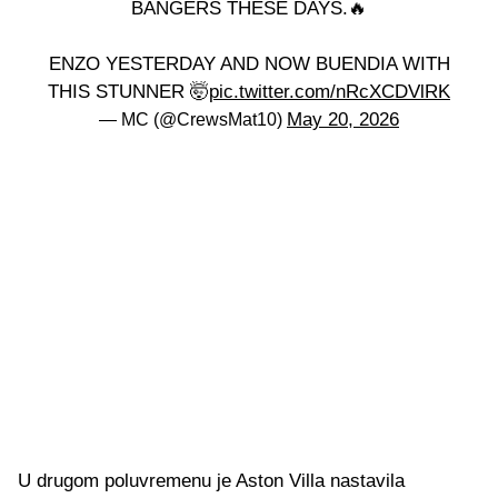
BANGERS THESE DAYS.🔥
ENZO YESTERDAY AND NOW BUENDIA WITH
THIS STUNNER 🤯
pic.twitter.com/nRcXCDVlRK
May 20, 2026
— MC (@CrewsMat10)
U drugom poluvremenu je Aston Villa nastavila