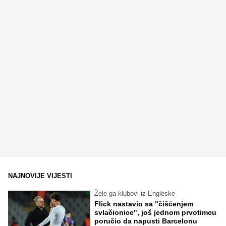
NAJNOVIJE VIJESTI
Žele ga klubovi iz Engleske
Flick nastavio sa "čišćenjem
svlačionice", još jednom prvotimcu
poručio da napusti Barcelonu