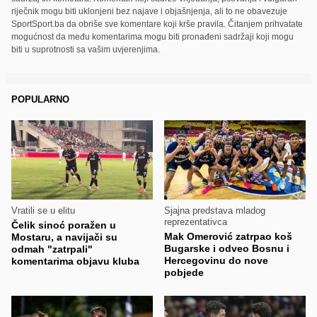
riječnik mogu biti uklonjeni bez najave i objašnjenja, ali to ne obavezuje
SportSport.ba da obriše sve komentare koji krše pravila. Čitanjem prihvatate
mogućnost da među komentarima mogu biti pronađeni sadržaji koji mogu
biti u suprotnosti sa vašim uvjerenjima.
POPULARNO
Vratili se u elitu
Sjajna predstava mladog
reprezentativca
Čelik sinoć poražen u
Mak Omerović zatrpao koš
Mostaru, a navijači su
Bugarske i odveo Bosnu i
odmah "zatrpali"
Hercegovinu do nove
komentarima objavu kluba
pobjede