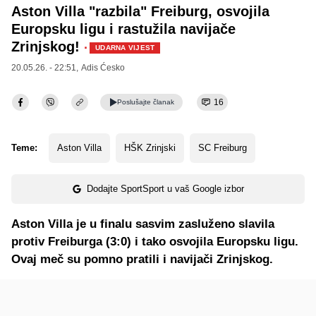
Aston Villa "razbila" Freiburg, osvojila
Europsku ligu i rastužila navijače
Zrinjskog!
·
UDARNA VIJEST
20.05.26. - 22:51,
Adis Ćesko
16
Poslušajte
članak
Teme:
Aston Villa
HŠK Zrinjski
SC Freiburg
Dodajte SportSport u vaš Google izbor
Aston Villa je u finalu sasvim zasluženo slavila
protiv Freiburga (3:0) i tako osvojila Europsku ligu.
Ovaj meč su pomno pratili i navijači Zrinjskog.