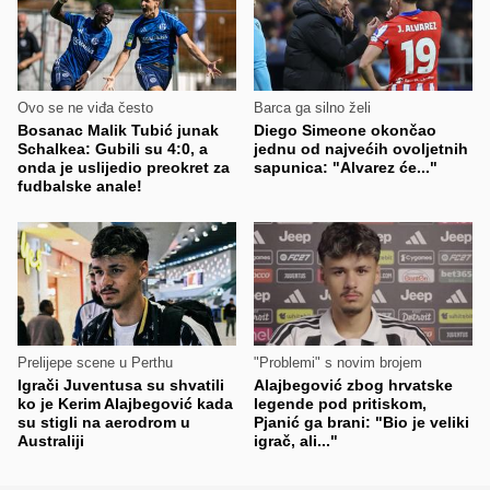
Ovo se ne viđa često
Barca ga silno želi
Bosanac Malik Tubić junak
Diego Simeone okončao
Schalkea: Gubili su 4:0, a
jednu od najvećih ovoljetnih
onda je uslijedio preokret za
sapunica: "Alvarez će..."
fudbalske anale!
Prelijepe scene u Perthu
"Problemi" s novim brojem
Igrači Juventusa su shvatili
Alajbegović zbog hrvatske
ko je Kerim Alajbegović kada
legende pod pritiskom,
su stigli na aerodrom u
Pjanić ga brani: "Bio je veliki
Australiji
igrač, ali..."