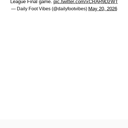
League Final game.
pic.twitter.com/xCRAR9DzWT
May 20, 2026
— Daily Foot Vibes (@dailyfootvibes)