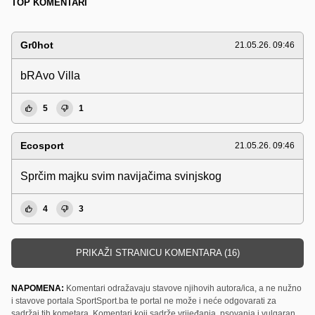
TOP KOMENTARI
Gr0hot
21.05.26. 09:46
bRAvo Villa
5
1
Ecosport
21.05.26. 09:46
Sprčim majku svim navijačima svinjskog
4
3
PRIKAŽI STRANICU KOMENTARA (16)
NAPOMENA:
Komentari odražavaju stavove njihovih autora/ica, a ne nužno
i stavove portala SportSport.ba te portal ne može i neće odgovarati za
sadržaj tih kometara. Komentari koji sadrže vrijeđanja, psovanja i vulgaran