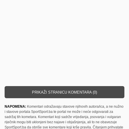
PRIKAŽI STRANICU KOMENTARA (0)
NAPOMENA:
Komentari odražavaju stavove njihovih autora/ica, a ne nužno
i stavove portala SportSport.ba te portal ne može i neće odgovarati za
sadržaj tih kometara. Komentari koji sadrže vrijeđanja, psovanja i vulgaran
riječnik mogu biti uklonjeni bez najave i objašnjenja, ali to ne obavezuje
SportSport.ba da obriše sve komentare koji krše pravila. Čitanjem prihvatate