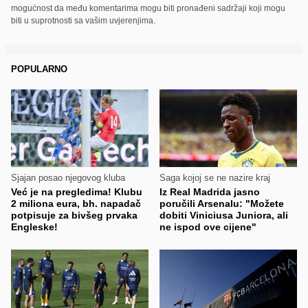
mogućnost da među komentarima mogu biti pronađeni sadržaji koji mogu
biti u suprotnosti sa vašim uvjerenjima.
POPULARNO
Sjajan posao njegovog kluba
Saga kojoj se ne nazire kraj
Već je na pregledima! Klubu
Iz Real Madrida jasno
2 miliona eura, bh. napadač
poručili Arsenalu: "Možete
potpisuje za bivšeg prvaka
dobiti Viniciusa Juniora, ali
Engleske!
ne ispod ove cijene"