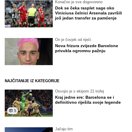
Konačno je sve dogovoreno
Dok se čeka rasplet sage oko
Viniciusa čelnici Arsenala završili
još jedan transfer za pamćenje
On je čovjek od riječi
Nova frizura zvijezde Barcelone
privukla ogromnu pažnju
NAJČITANIJE IZ KATEGORIJE
Osvojio je s ekipom 21 trofej
Kraj jedne ere: Barcelona se i
definitivno riješila svoje legende
5
Jačaju tim