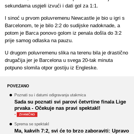
sekundama uspjeli izvući i dati gol za 1:1.
I sinoć u prvom poluvremenu Newcastle je bio u igri s
Barcelonom, te je bilo 2:2 do sudijske nadoknade, a
potom je Barca ponovo golom iz penala došla do 3:2
prije samog odlaska na pauzu.
U drugom poluvremenu slika na terenu bila je drastično
drugačija jer je Barcelona u svega 20-tak minuta
potpuno slomila otpor gostiju iz Engleske.
POVEZANO
Poznati su i datumi odigravanja utakmica
Sada su poznati svi parovi četvrtine finala Lige
prvaka - Očekuje nas pravi spektakl!
·
ZVANIČNO
Sprema se spektakl
Ma, kakvih 7:2, svi će to brzo zaboraviti: Upravo