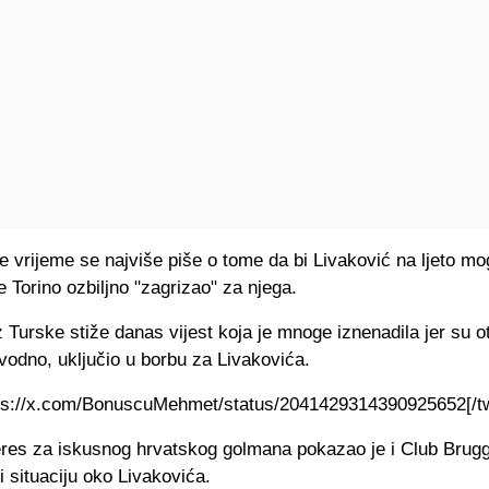
e vrijeme se najviše piše o tome da bi Livaković na ljeto mo
 je Torino ozbiljno "zagrizao" za njega.
 Turske stiže danas vijest koja je mnoge iznenadila jer su otk
vodno, uključio u borbu za Livakovića.
ttps://x.com/BonuscuMehmet/status/2041429314390925652[/tw
eres za iskusnog hrvatskog golmana pokazao je i Club Brugg
 situaciju oko Livakovića.