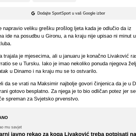
Dodajte SportSport u vaš Google izbor
e napravio veliku grešku prošlog ljeta kada je odlučio da iz
 ide na posudbu u Gironu, a na kraju nije upisao ni minut 
luba.
trajala je mjesecima, ali u januaru je konačno Livaković r
ratio se u Tursku. Iako je imao nekoliko ponuda njegova želja
tak u Dinamo i na kraju mu se to ostvarilo.
eli da se vrati na Maksimir najbolje govori činjenica da je u
rani gotovo besplatno. Za njega je to bio odličan potez jer se
t će spreman za Svjetsko prvenstvo.
ANO
ao mu savjet
arni javno rekao za koga Livaković treba potpisati na 