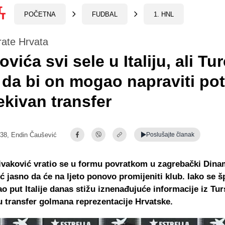
POČETNA
FUDBAL
1. HNL
ate Hrvata
vića svi sele u Italiju, ali Tur
 da bi on mogao napraviti po
kivan transfer
:38,
Endin Čaušević
Poslušajte
članak
vaković vratio se u formu povratkom u zagrebački Dinamo
eć jasno da će na ljeto ponovo promijeniti klub. Iako se š
o put Italije danas stižu iznenađujuće informacije iz Tu
ju transfer golmana reprezentacije Hrvatske.