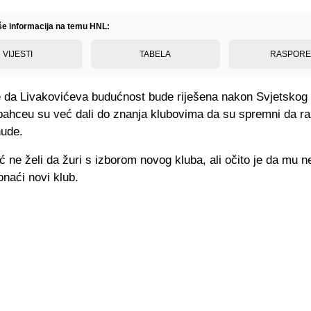
iše informacija na temu HNL:
VIJESTI
TABELA
RASPOR
 da Livakovićeva budućnost bude riješena nakon Svjetskog 
rbahceu su već dali do znanja klubovima da su spremni da r
nude.
ć ne želi da žuri s izborom novog kluba, ali očito je da mu ne
naći novi klub.