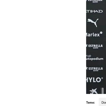
Teme:
Dom