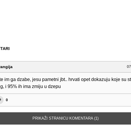
TARI
angija
07
te im ga dzabe, jesu pametni jbt.. hrvati opet dokazuju koje su st
ig, i 95% ih ima zmiju u dzepu
0
PRIKAŽI STRANICU KOMENTARA (1)