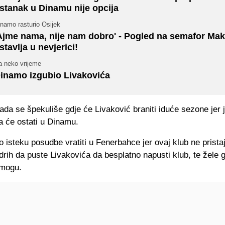
stanak u Dinamu nije opcija
namo rasturio Osijek
Ajme nama, nije nam dobro' - Pogled na semafor Mak
stavlja u nevjerici!
a neko vrijeme
inamo izgubio Livakovića
ada se špekuliše gdje će Livaković braniti iduće sezone jer 
a će ostati u Dinamu.
 isteku posudbe vratiti u Fenerbahce jer ovaj klub ne prista
ih da puste Livakovića da besplatno napusti klub, te žele g
 mogu.