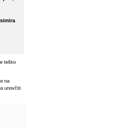
simira
je teško
je na
a unovčiti