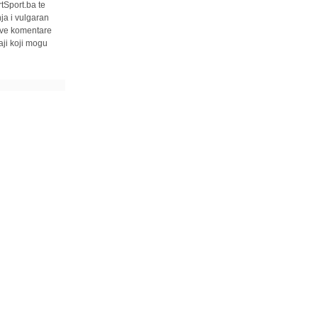
tSport.ba te
ja i vulgaran
 sve komentare
ji koji mogu