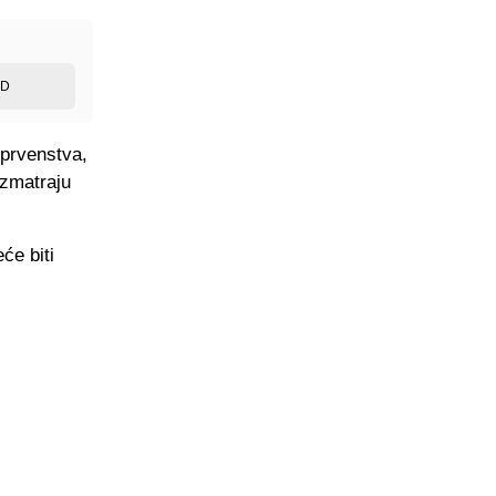
ED
prvenstva,
azmatraju
će biti