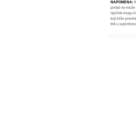
NAPOMENA:
K
portal ne može 
riječnik mogu b
koji krše pravi
biti u suprotnos