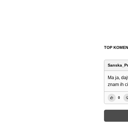
TOP KOMEN
Sanska_Pr
Ma ja, daj
znam ih c
0