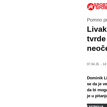
Pomno pr
Livako
tvrde
neoče
07.04.26. - 14
Dominik Li
se da je v
da bi moga
je u pitan