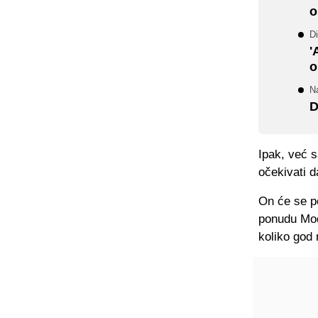
o
Di
'
o
N
D
Ipak, već s
očekivati d
On će se po
ponudu Modr
koliko god