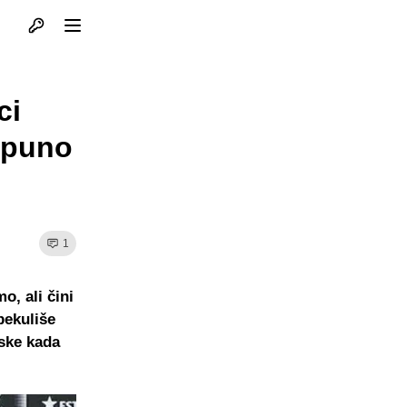
Otvori profil
Otvori meni
ci
tpuno
1
, ali čini
pekuliše
rske kada