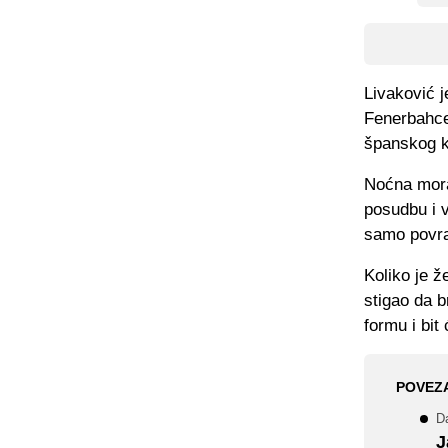
Livaković j
Fenerbahcea
španskog k
Noćna mora 
posudbu i v
samo povra
Koliko je ž
stigao da b
formu i bi
POVEZ
D
J