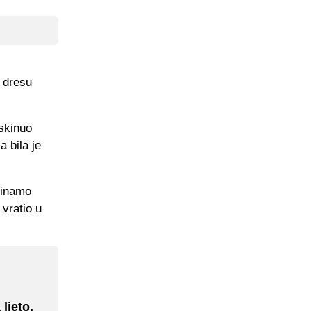
u dresu
askinuo
 bila je
 Dinamo
 vratio u
ljeto,