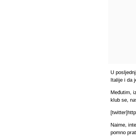
U posljednj
Italije i da
Međutim, iz
klub se, na
[twitter]h
Naime, int
pomno prati