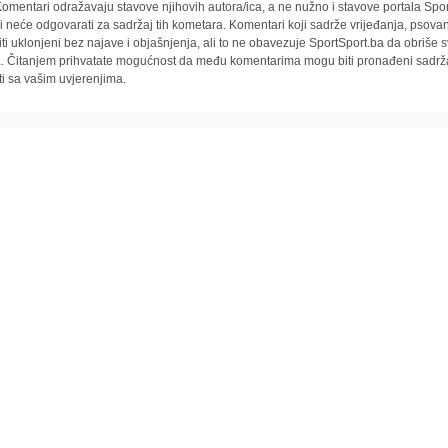
omentari odražavaju stavove njihovih autora/ica, a ne nužno i stavove portala Spor
i neće odgovarati za sadržaj tih kometara. Komentari koji sadrže vrijeđanja, psovan
iti uklonjeni bez najave i objašnjenja, ali to ne obavezuje SportSport.ba da obriše
la. Čitanjem prihvatate mogućnost da među komentarima mogu biti pronađeni sadrža
ti sa vašim uvjerenjima.