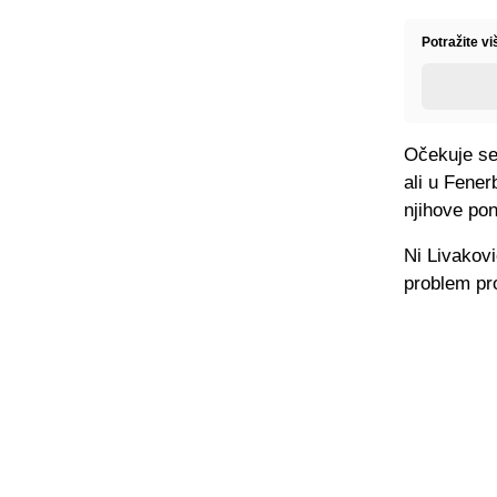
Potražite v
Očekuje se
ali u Fene
njihove po
Ni Livakovi
problem pro