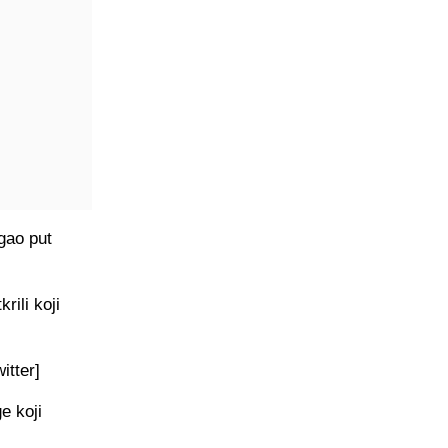
gao put
rili koji
itter]
e koji