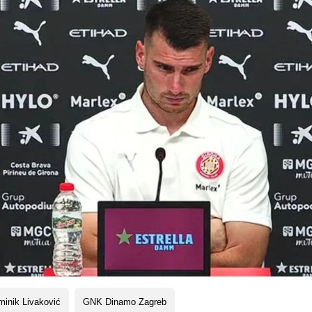
inik Livaković
GNK Dinamo Zagreb