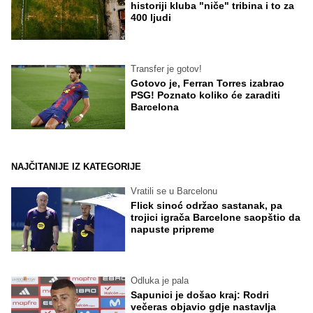
historiji kluba "niče" tribina i to za
400 ljudi
Transfer je gotov!
Gotovo je, Ferran Torres izabrao
PSG! Poznato koliko će zaraditi
Barcelona
NAJČITANIJE IZ KATEGORIJE
Vratili se u Barcelonu
Flick sinoć održao sastanak, pa
trojici igrača Barcelone saopštio da
napuste pripreme
Odluka je pala
Sapunici je došao kraj: Rodri
večeras objavio gdje nastavlja