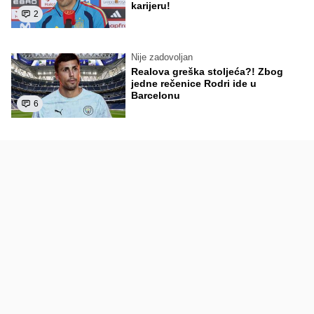
karijeru!
2
Nije zadovoljan
Realova greška stoljeća?! Zbog
jedne rečenice Rodri ide u
Barcelonu
6