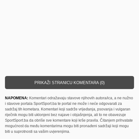
PRIKAŽI STRANICU KOMENTARA (0)
NAPOMENA:
Komentari odražavaju stavove njihovih autora/ica, a ne nužno
i stavove portala SportSport.ba te portal ne može i neće odgovarati za
sadržaj tih kometara. Komentari koji sadrže vrijeđanja, psovanja i vulgaran
riječnik mogu biti uklonjeni bez najave i objašnjenja, ali to ne obavezuje
SportSport.ba da obriše sve komentare koji krše pravila. Čitanjem prihvatate
mogućnost da među komentarima mogu biti pronađeni sadržaji koji mogu
biti u suprotnosti sa vašim uvjerenjima.