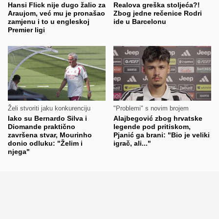
Hansi Flick nije dugo žalio za
Realova greška stoljeća?!
Araujom, već mu je pronašao
Zbog jedne rečenice Rodri
zamjenu i to u engleskoj
ide u Barcelonu
Premier ligi
Želi stvoriti jaku konkurenciju
"Problemi" s novim brojem
Iako su Bernardo Silva i
Alajbegović zbog hrvatske
Diomande praktično
legende pod pritiskom,
završena stvar, Mourinho
Pjanić ga brani: "Bio je veliki
donio odluku: "Želim i
igrač, ali..."
njega"