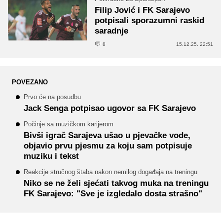
Filip Jović i FK Sarajevo
potpisali sporazumni raskid
saradnje
8
15.12.25. 22:51
POVEZANO
Prvo će na posudbu
Jack Senga potpisao ugovor sa FK Sarajevo
Počinje sa muzičkom karijerom
Bivši igrač Sarajeva ušao u pjevačke vode,
objavio prvu pjesmu za koju sam potpisuje
muziku i tekst
Reakcije stručnog štaba nakon nemilog događaja na treningu
Niko se ne želi sjećati takvog muka na treningu
FK Sarajevo: "Sve je izgledalo dosta strašno"