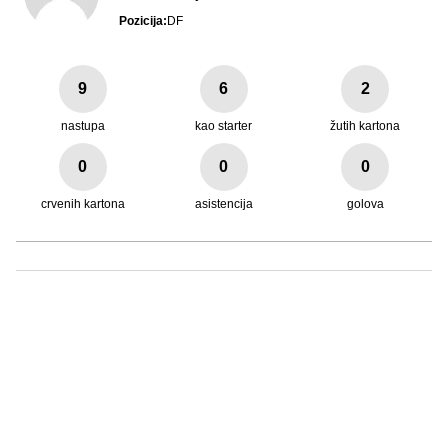
Pozicija:
DF
9
6
2
nastupa
kao starter
žutih kartona
0
0
0
crvenih kartona
asistencija
golova