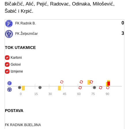
Bičakčić, Alić, Pejić, Radovac, Odinaka, Milošević,
Šabić i Krpić.
0
FK Radnik B.
3
FK Željezničar
TOK UTAKMICE
Kartoni
Golovi
Izmjene
0
15
30
45
60
75
90
POSTAVA
FK RADNIK BIJELJINA