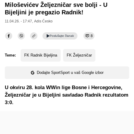
Miloševićev Željezničar sve bolji - U
Bijeljini je pregazio Radnik!
11.04.26. - 17:47,
Adis Ćesko
8
Poslušajte
članak
Teme:
FK Radnik Bijeljina
FK Željezničar
Dodajte SportSport u vaš Google izbor
U okviru 28. kola WWin lige Bosne i Hercegovine,
Željezničar je u Bijeljini savladao Radnik rezultatom
3:0.