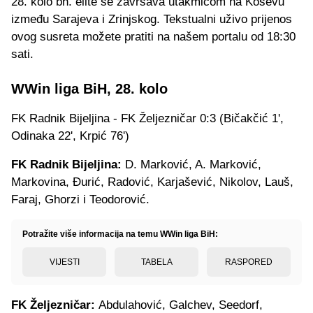
28. kolo bh. elite se završava utakmicom na Koševu
između Sarajeva i Zrinjskog. Tekstualni uživo prijenos
ovog susreta možete pratiti na našem portalu od 18:30
sati.
WWin liga BiH, 28. kolo
FK Radnik Bijeljina - FK Željezničar 0:3 (Bičakčić 1',
Odinaka 22', Krpić 76')
FK Radnik Bijeljina:
D. Marković, A. Marković,
Markovina, Đurić, Radović, Karjašević, Nikolov, Lauš,
Faraj, Ghorzi i Teodorović.
Potražite više informacija na temu WWin liga BiH:
VIJESTI
TABELA
RASPORED
FK
Željezničar:
Abdulahović, Galchev, Seedorf,