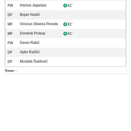
Hamza Jaganjac
FW
61'
Bojan Nastić
DF
Vinicius Silveira Peixoto
MF
81'
Dominik Prokop
MF
61'
Davor Rakić
FW
Ajdin Raščić
DF
Mustafa Šukilović
DF
Trener:
-