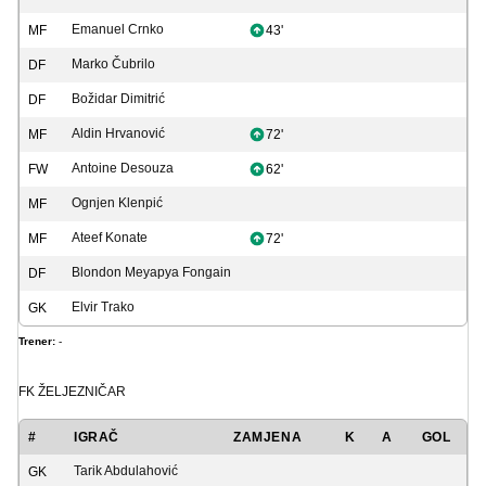
Emanuel Crnko
MF
43'
Marko Čubrilo
DF
Božidar Dimitrić
DF
Aldin Hrvanović
MF
72'
Antoine Desouza
FW
62'
Ognjen Klenpić
MF
Ateef Konate
MF
72'
Blondon Meyapya Fongain
DF
Elvir Trako
GK
Trener:
-
FK ŽELJEZNIČAR
#
IGRAČ
ZAMJENA
K
A
GOL
Tarik Abdulahović
GK