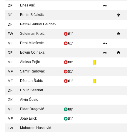
Enes Alić
DF
Ermin Bičakčić
DF
Patrik-Gabriel Galchev
DF
Sulejman Krpić
FW
81'
Deni Milošević
MF
61'
Edwin Odinaka
DF
Aleksa Pejić
MF
88'
Samir Radovac
MF
81'
Dženan Šabić
MF
61'
Collin Seedorf
DF
Alvin Ćosić
GK
Eldar Dragović
MF
88'
Joao Erick
MF
81'
Muharem Husković
FW