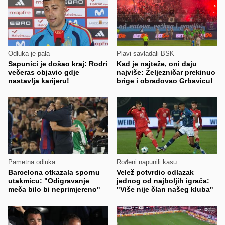
Odluka je pala
Plavi savladali BSK
Sapunici je došao kraj: Rodri
Kad je najteže, oni daju
večeras objavio gdje
najviše: Željezničar prekinuo
nastavlja karijeru!
brige i obradovao Grbavicu!
Pametna odluka
Rođeni napunili kasu
Barcelona otkazala spornu
Velež potvrdio odlazak
utakmicu: "Odigravanje
jednog od najboljih igrača:
meča bilo bi neprimjereno"
"Više nije član našeg kluba"