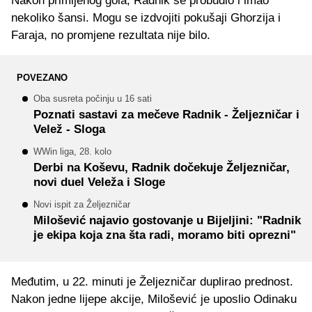
Nakon primljenog gola, Radnik se probudio i imao
nekoliko šansi. Mogu se izdvojiti pokušaji Ghorzija i
Faraja, no promjene rezultata nije bilo.
POVEZANO
Oba susreta počinju u 16 sati
Poznati sastavi za mečeve Radnik - Željezničar i
Velež - Sloga
WWin liga, 28. kolo
Derbi na Koševu, Radnik dočekuje Željezničar,
novi duel Veleža i Sloge
Novi ispit za Željezničar
Milošević najavio gostovanje u Bijeljini: "Radnik
je ekipa koja zna šta radi, moramo biti oprezni"
Međutim, u 22. minuti je Željezničar duplirao prednost.
Nakon jedne lijepe akcije, Milošević je uposlio Odinaku