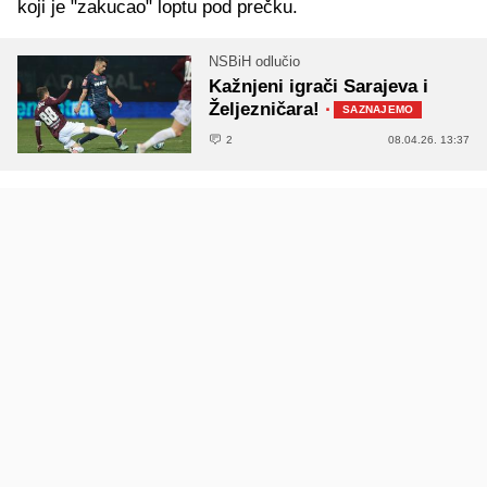
koji je "zakucao" loptu pod prečku.
NSBiH odlučio
Kažnjeni igrači Sarajeva i
Željezničara!
·
SAZNAJEMO
2
08.04.26. 13:37