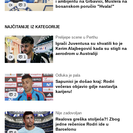
i ambijentu na Grbavici, Muslera na
3
bosanskom poručio "Hvala!"
NAJČITANIJE IZ KATEGORIJE
Prelijepe scene u Perthu
Igrači Juventusa su shvatili ko je
Kerim Alajbegović kada su stigli na
aerodrom u Australiji
1
Odluka je pala
Sapunici je došao kraj: Rodri
večeras objavio gdje nastavlja
karijeru!
2
Nije zadovoljan
Realova greška stoljeća?! Zbog
jedne rečenice Rodri ide u
Barcelonu
6