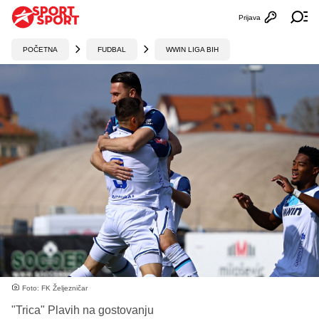
Prijava
Otvori profi
Ot
POČETNA
FUDBAL
WWIN LIGA BIH
Foto: FK Željezničar
"Trica" Plavih na gostovanju