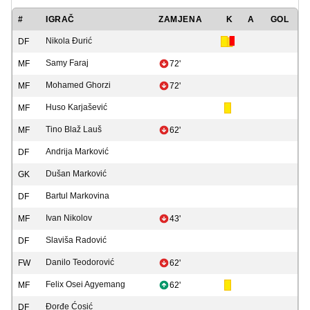
#
IGRAČ
ZAMJENA
K
A
GOL
Nikola Đurić
DF
Samy Faraj
MF
72'
Mohamed Ghorzi
MF
72'
Huso Karjašević
MF
Tino Blaž Lauš
MF
62'
Andrija Marković
DF
Dušan Marković
GK
Bartul Markovina
DF
Ivan Nikolov
MF
43'
Slaviša Radović
DF
Danilo Teodorović
FW
62'
Felix Osei Agyemang
MF
62'
Đorđe Ćosić
DF