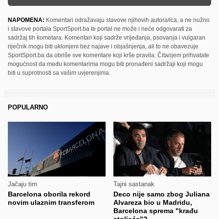
NAPOMENA:
Komentari odražavaju stavove njihovih autora/ica, a ne nužno
i stavove portala SportSport.ba te portal ne može i neće odgovarati za
sadržaj tih kometara. Komentari koji sadrže vrijeđanja, psovanja i vulgaran
riječnik mogu biti uklonjeni bez najave i objašnjenja, ali to ne obavezuje
SportSport.ba da obriše sve komentare koji krše pravila. Čitanjem prihvatate
mogućnost da među komentarima mogu biti pronađeni sadržaji koji mogu
biti u suprotnosti sa vašim uvjerenjima.
POPULARNO
Jačaju tim
Tajni sastanak
Barcelona oborila rekord
Deco nije samo zbog Juliana
novim ulaznim transferom
Alvareza bio u Madridu,
Barcelona sprema "krađu