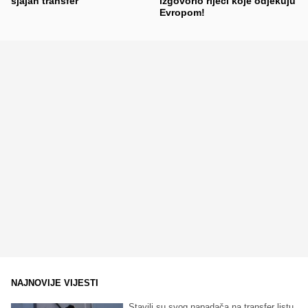
sjajan transfer
izgovorio riječi koje odjekuju
Evropom!
NAJNOVIJE VIJESTI
Stavili su svog napadača na transfer listu