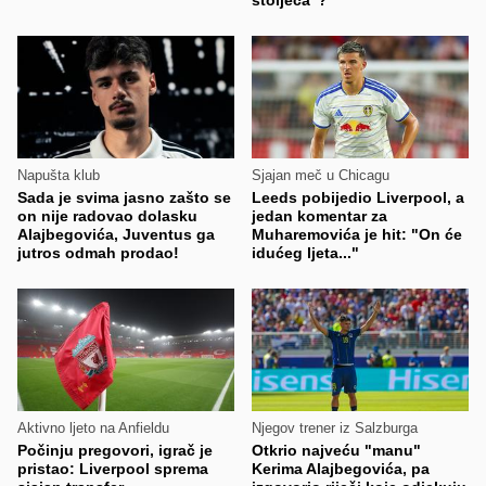
stoljeća"?
Napušta klub
Sjajan meč u Chicagu
Sada je svima jasno zašto se
Leeds pobijedio Liverpool, a
on nije radovao dolasku
jedan komentar za
Alajbegovića, Juventus ga
Muharemovića je hit: "On će
jutros odmah prodao!
idućeg ljeta..."
Aktivno ljeto na Anfieldu
Njegov trener iz Salzburga
Počinju pregovori, igrač je
Otkrio najveću "manu"
pristao: Liverpool sprema
Kerima Alajbegovića, pa