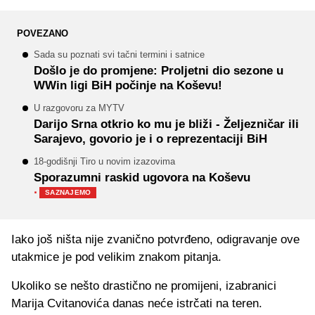
POVEZANO
Sada su poznati svi tačni termini i satnice
Došlo je do promjene: Proljetni dio sezone u
WWin ligi BiH počinje na Koševu!
U razgovoru za MYTV
Darijo Srna otkrio ko mu je bliži - Željezničar ili
Sarajevo, govorio je i o reprezentaciji BiH
18-godišnji Tiro u novim izazovima
Sporazumni raskid ugovora na Koševu
·
SAZNAJEMO
Iako još ništa nije zvanično potvrđeno, odigravanje ove
utakmice je pod velikim znakom pitanja.
Ukoliko se nešto drastično ne promijeni, izabranici
Marija Cvitanovića danas neće istrčati na teren.