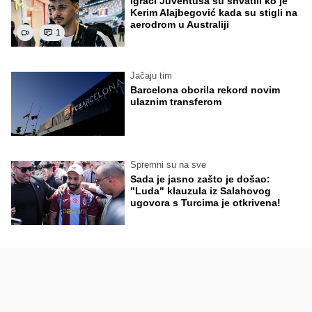
Igrači Juventusa su shvatili ko je
Kerim Alajbegović kada su stigli na
aerodrom u Australiji
1
Jačaju tim
Barcelona oborila rekord novim
ulaznim transferom
Spremni su na sve
Sada je jasno zašto je došao:
"Luda" klauzula iz Salahovog
ugovora s Turcima je otkrivena!