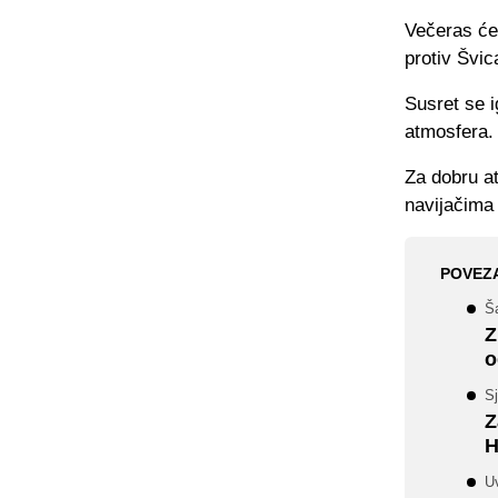
Večeras će
protiv Švic
Susret se 
atmosfera.
Za dobru at
navijačima 
POVEZ
Ša
Z
o
Sj
Z
H
Uv