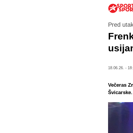
Pred utak
Frenk
usija
18.06.26. - 18
Večeras Zm
Švicarske.