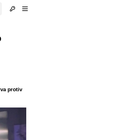
Otvori profil
Otvori meni
o
va protiv