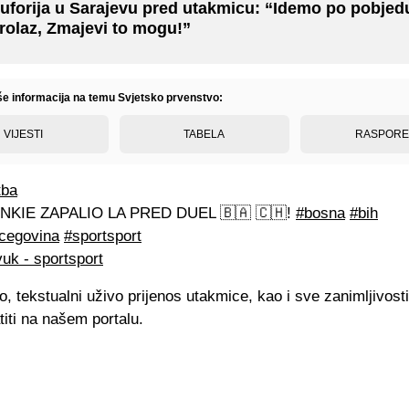
uforija u Sarajevu pred utakmicu: “Idemo po pobjedu
rolaz, Zmajevi to mogu!”
iše informacija na temu Svjetsko prvenstvo:
VIJESTI
TABELA
RASPOR
tba
NKIE ZAPALIO LA PRED DUEL 🇧🇦 🇨🇭!
#bosna
#bih
cegovina
#sportsport
uk - sportsport
 tekstualni uživo prijenos utakmice, kao i sve zanimljivosti
iti na našem portalu.