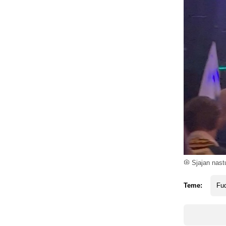
Sjajan nastu
Teme:
Fud