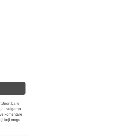
tSport.ba te
ja i vulgaran
 sve komentare
ji koji mogu