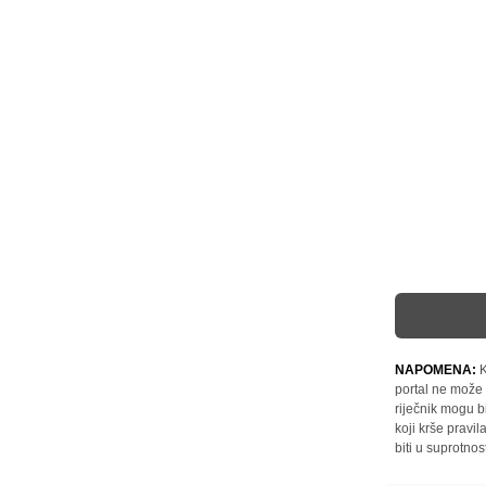
NAPOMENA:
K
portal ne može 
riječnik mogu b
koji krše pravi
biti u suprotnos