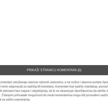
PRIKAŽI STRANICU KOMENTARA (0)
omentari odražavaju stavove njihovih autora/ica, a ne nužno i stavove portala Spor
i neće odgovarati za sadržaj tih kometara. Komentari koji sadrže vrijeđanja, psovan
iti uklonjeni bez najave i objašnjenja, ali to ne obavezuje SportSport.ba da obriše
la. Čitanjem prihvatate mogućnost da među komentarima mogu biti pronađeni sadrža
ti sa vašim uvjerenjima.