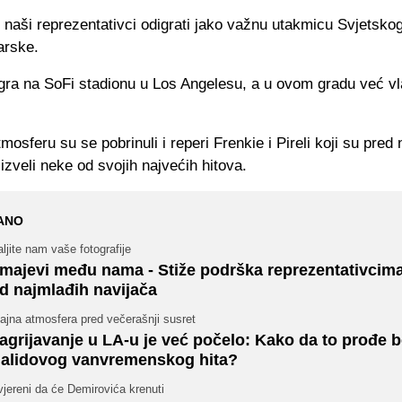
 naši reprezentativci odigrati jako važnu utakmicu Svjetsko
arske.
igra na SoFi stadionu u Los Angelesu, a u ovom gradu već vl
mosferu su se pobrinuli i reperi Frenkie i Pireli koji su pred
izveli neke od svojih najvećih hitova.
ANO
ljite nam vaše fotografije
majevi među nama - Stiže podrška reprezentativcima
d najmlađih navijača
ajna atmosfera pred večerašnji susret
agrijavanje u LA-u je već počelo: Kako da to prođe 
alidovog vanvremenskog hita?
jereni da će Demirovića krenuti