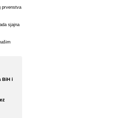
g prvenstva
ada sjajna
 našim
 BiH i
bez