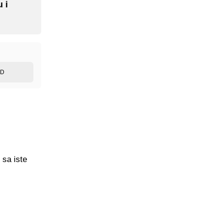
 i
ED
 sa iste