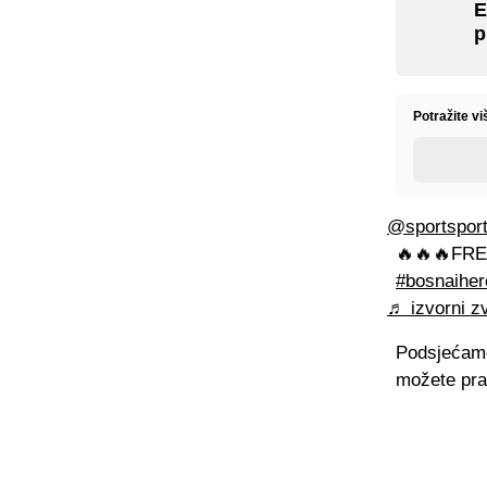
E
p
Potražite v
@sportspor
🔥🔥🔥FRE
#bosnaiher
♬ izvorni zv
Podsjećamo,
možete prat