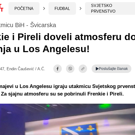
SVJETSKO
POČETNA
FUDBAL
PRVENSTVO
micu BiH - Švicarska
ie i Pireli doveli atmosferu d
nja u Los Angelesu!
:47,
Endin Čaušević / A.Ć.
Poslušajte
članak
ajevi u Los Angelesu igraju utakmicu Svjetskog prvenst
 Za sjajnu atmosferu su se pobrinuli Frenkie i Pireli.