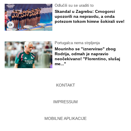
Odlučili su se uraditi to
Skandal u Zagrebu: Crnogorci
upozorili na nepravdu, a onda
potezom tokom himne šokirali sve!
Portugalca nema strpljenja
Mourinho se "iznervirao" zbog
Rodrija, odmah je napravio
neočekivano! "Florentino, slušaj
me..."
KONTAKT
IMPRESSUM
MOBILNE APLIKACIJE