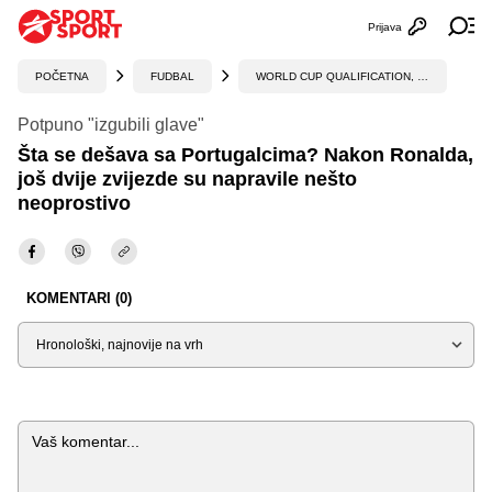
Prijava
Otvori profi
Ot
POČETNA
FUDBAL
WORLD CUP QUALIFICATION, UEFA
Potpuno "izgubili glave"
Šta se dešava sa Portugalcima? Nakon Ronalda,
još dvije zvijezde su napravile nešto
neoprostivo
KOMENTARI (0)
Sortiraj
Komentar