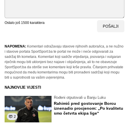
Ostalo još
1500
karaktera
POŠALJI
NAPOMENA:
Komentari odražavaju stavove njihovih autora/ica, a ne nužno
i stavove portala SportSport.ba te portal ne može i neće odgovarati za
sadržaj tih kometara. Komentari koji sadrže vrijeđanja, psovanja i vulgaran
riječnik mogu biti uklonjeni bez najave i objašnjenja, ali to ne obavezuje
SportSport.ba da obriše sve komentare koji krše pravila. Čitanjem prihvatate
mogućnost da među komentarima mogu biti pronađeni sadržaji koji mogu
biti u suprotnosti sa vašim uvjerenjima.
NAJNOVIJE VIJESTI
Rođeni otputovali u Banju Luku
Rahimić pred gostovanje Borcu
iznenadio procjenom: „Po kvalitetu
smo četvrta ekipa lige“
2