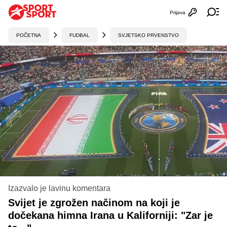
Prijava
Otvori profi
Ot
POČETNA
FUDBAL
SVJETSKO PRVENSTVO
Izazvalo je lavinu komentara
Svijet je zgrožen načinom na koji je
dočekana himna Irana u Kaliforniji: "Zar je