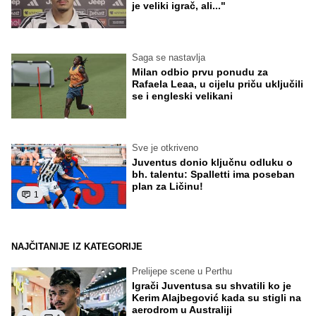
je veliki igrač, ali..."
Saga se nastavlja
Milan odbio prvu ponudu za
Rafaela Leaa, u cijelu priču uključili
se i engleski velikani
Sve je otkriveno
Juventus donio ključnu odluku o
bh. talentu: Spalletti ima poseban
plan za Ličinu!
1
NAJČITANIJE IZ KATEGORIJE
Prelijepe scene u Perthu
Igrači Juventusa su shvatili ko je
Kerim Alajbegović kada su stigli na
aerodrom u Australiji