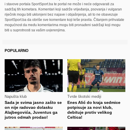
i stavove portala SportSport.ba te portal ne može i neće odgovarati za
sadržaj tih kometara. Komentari koji sadrže vrijeđanja, psovanja i vulgaran
riječnik mogu biti uklonjeni bez najave i objašnjenja, ali to ne obavezuje
SportSport.ba da obriše sve komentare koji krše pravila. Čitanjem prihvatate
mogućnost da među komentarima mogu biti pronađeni sadržaji koji mogu
biti u suprotnosti sa vašim uvjerenjima.
POPULARNO
Napušta klub
Tvrde škotski mediji
Sada je svima jasno zašto se
Enes Alić do kraja sedmice
on nije radovao dolasku
potpisuje za novi klub,
Alajbegovića, Juventus ga
debituje protiv velikog
jutros odmah prodao!
Celtica!