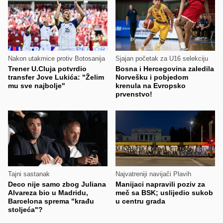
Nakon utakmice protiv Botosanija
Sjajan početak za U16 selekciju
Trener U.Cluja potvrdio
Bosna i Hercegovina zaledila
transfer Jove Lukića: "Želim
Norvešku i pobjedom
mu sve najbolje"
krenula na Evropsko
prvenstvo!
Tajni sastanak
Najvatreniji navijači Plavih
Deco nije samo zbog Juliana
Manijaci napravili poziv za
Alvareza bio u Madridu,
meč sa BSK; uslijedio sukob
Barcelona sprema "krađu
u centru grada
stoljeća"?