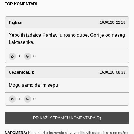
TOP KOMENTARI
Pajkan
16.06.26. 22:18
Yebo ih izdaica Pahlavi u rosno dupe. Gori je od naseg
Laktasenka.
3
0
CeZenicaLik
16.06.26. 08:33
Mogu samo da im sepu
1
0
PRIKAŽI STRANICU KOMENTARA (2)
NAPOMENA:
Komentari odražavaju stavove njihovih autora/ica, a ne nužno