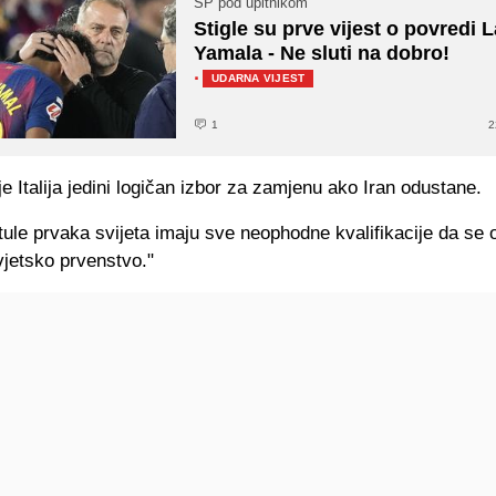
SP pod upitnikom
Stigle su prve vijest o povredi
Yamala - Ne sluti na dobro!
·
UDARNA VIJEST
1
2
e Italija jedini logičan izbor za zamjenu ako Iran odustane.
titule prvaka svijeta imaju sve neophodne kvalifikacije da se
vjetsko prvenstvo."