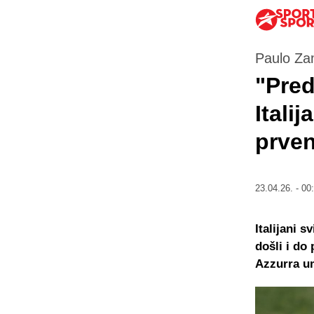
Paulo Zam
"Pred
Itali
prve
23.04.26. - 00
Italijani 
došli i do
Azzurra um