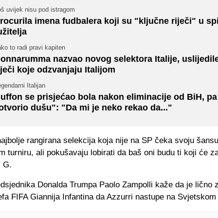
š uvijek nisu pod istragom
rocurila imena fudbalera koji su "ključne riječi" u s
užitelja
ko to radi pravi kapiten
onnarumma nazvao novog selektora Italije, uslijedil
iječi koje odzvanjaju Italijom
gendarni Italijan
uffon se prisjećao bola nakon eliminacije od BiH, pa
otvorio dušu": "Da mi je neko rekao da..."
 najbolje rangirana selekcija koja nije na SP čeka svoju šans
 turniru, ali pokušavaju lobirati da baš oni budu ti koji će za
i G.
redsjednika Donalda Trumpa Paolo Zampolli kaže da je lično 
efa FIFA Giannija Infantina da Azzurri nastupe na Svjetskom