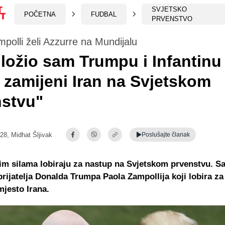
SVJETSKO
POČETNA
FUDBAL
PRVENSTVO
polli želi Azzurre na Mundijalu
ložio sam Trumpu i Infantinu
ja zamijeni Iran na Svjetskom
nstvu"
:28,
Midhat Šljivak
Poslušajte
članak
svim silama lobiraju za nastup na Svjetskom prvenstvu. S
 prijatelja Donalda Trumpa Paola Zampollija koji lobira z
jesto Irana.