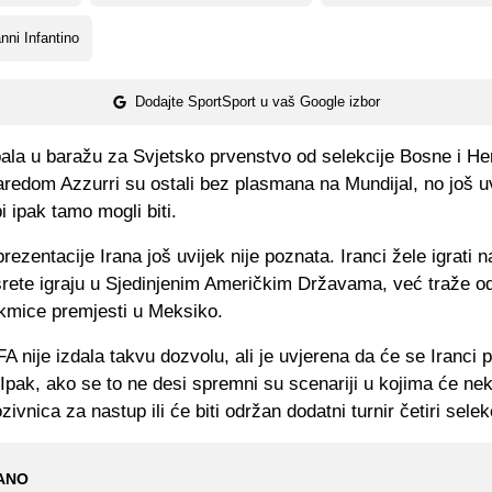
nni Infantino
Dodajte SportSport u vaš Google izbor
ispala u baražu za Svjetsko prvenstvo od selekcije Bosne i H
aredom Azzurri su ostali bez plasmana na Mundijal, no još u
i ipak tamo mogli biti.
prezentacije Irana još uvijek nije poznata. Iranci žele igrati 
srete igraju u Sjedinjenim Američkim Državama, već traže o
akmice premjesti u Meksiko.
A nije izdala takvu dozvolu, ali je uvjerena da će se Iranci p
Ipak, ako se to ne desi spremni su scenariji u kojima će nek
ivnica za nastup ili će biti održan dodatni turnir četiri selek
ANO