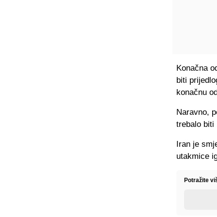
Konačna odl
biti prijed
konačnu od
Naravno, po
trebalo bit
Iran je smj
utakmice ig
Potražite v