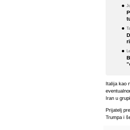
Jo
P
t
Ta
D
r
Le
B
"
Italija kao
eventualnom
Iran u grup
Prijatelj p
Trumpa i š