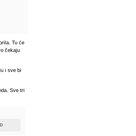
rila. Tu će
ivo čekaju
u i sve bi
da. Sve tri
ED