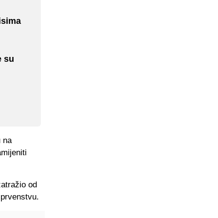
pisima
e su
u na
mijeniti
zatražio od
 prvenstvu.