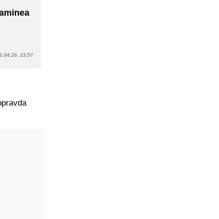
 Laminea
2.04.26. 23:57
 opravda