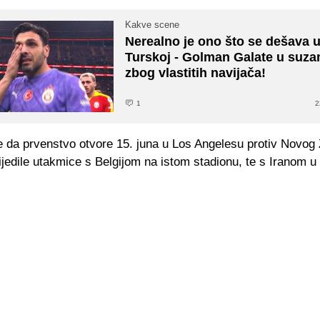
Kakve scene
Nerealno je ono što se dešava 
Turskoj - Golman Galate u suz
zbog vlastitih navijača!
1
2
e da prvenstvo otvore 15. juna u Los Angelesu protiv Novog 
ijedile utakmice s Belgijom na istom stadionu, te s Iranom u 