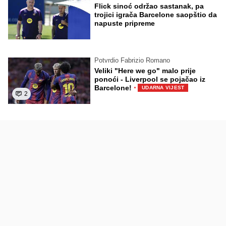
Flick sinoć održao sastanak, pa
trojici igrača Barcelone saopštio da
napuste pripreme
Potvrdio Fabrizio Romano
Veliki "Here we go" malo prije
ponoći - Liverpool se pojačao iz
·
Barcelone!
UDARNA VIJEST
2