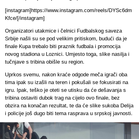
[instagram]https://www.instagram.com/reels/DYSc6dm
Kfce/[/instagram]
Organizatori utakmice i čelnici Fudbalskog saveza
Srbije našli su se pod velikim pritiskom, budući da je
finale Kupa trebalo biti praznik fudbala i promocija
novog stadiona u Loznici. Umjesto toga, slike nasilja i
tučnjave s tribina obišle su region.
Uprkos svemu, nakon kraće odgode meča igrači oba
tima ipak su izašli na teren i pokušali se fokusirati na
igru. Ipak, teško je oteti se utisku da će dešavanja s
tribina ostaviti dubok trag na cijelo ovo finale, bez
obzira na konačan rezultat, te da će slike sukoba Delija
i policije još dugo biti tema rasprava u srpskoj javnosti.