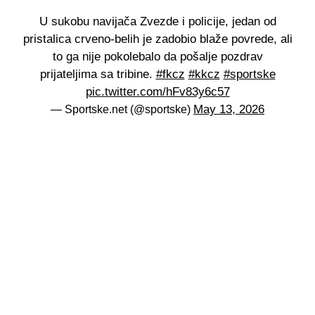
U sukobu navijača Zvezde i policije, jedan od
pristalica crveno-belih je zadobio blaže povrede, ali
to ga nije pokolebalo da pošalje pozdrav
prijateljima sa tribine.
#fkcz
#kkcz
#sportske
pic.twitter.com/hFv83y6c57
May 13, 2026
— Sportske.net (@sportske)