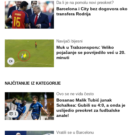
Da li je na pomolu novi preokret?
Barcelona i City bez dogovora oko
transfera Rodrija
Navijači bijesni
Muk u Trabzonsporu: Veliko
pojačanje se povrijedilo već u 20.
minuti
NAJČITANIJE IZ KATEGORIJE
Ovo se ne viđa često
Bosanac Malik Tubić junak
Schalkea: Gubili su 4:0, a onda je
uslijedio preokret za fudbalske
1
anale!
Vratili se u Barcelonu