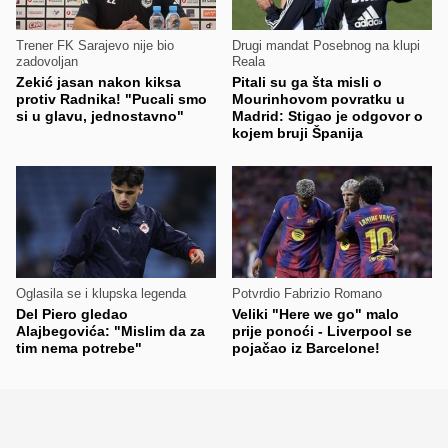
Trener FK Sarajevo nije bio
Drugi mandat Posebnog na klupi
zadovoljan
Reala
Zekić jasan nakon kiksa
Pitali su ga šta misli o
protiv Radnika! "Pucali smo
Mourinhovom povratku u
si u glavu, jednostavno"
Madrid: Stigao je odgovor o
kojem bruji Španija
Oglasila se i klupska legenda
Potvrdio Fabrizio Romano
Del Piero gledao
Veliki "Here we go" malo
Alajbegovića: "Mislim da za
prije ponoći - Liverpool se
tim nema potrebe"
pojačao iz Barcelone!