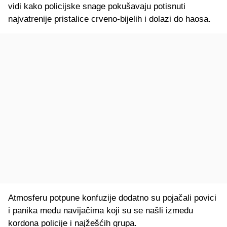
vidi kako policijske snage pokušavaju potisnuti
najvatrenije pristalice crveno-bijelih i dolazi do haosa.
Atmosferu potpune konfuzije dodatno su pojačali povici
i panika među navijačima koji su se našli između
kordona policije i najžešćih grupa.