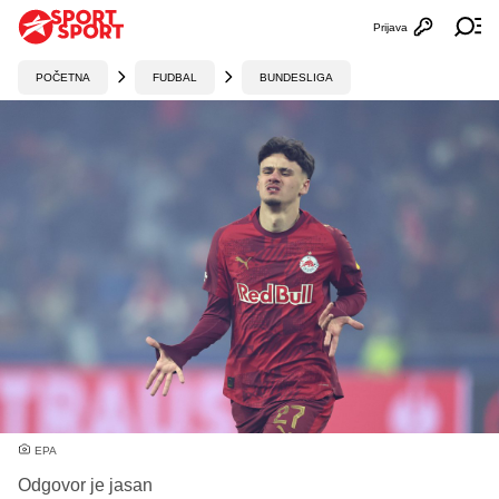
Prijava
Otvori profi
Ot
POČETNA
FUDBAL
BUNDESLIGA
EPA
Odgovor je jasan