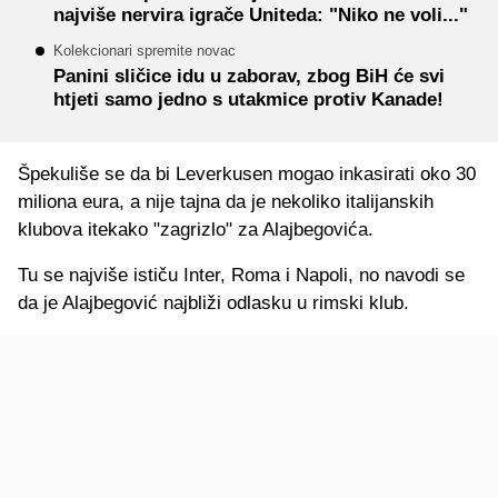
najviše nervira igrače Uniteda: "Niko ne voli..."
Kolekcionari spremite novac
Panini sličice idu u zaborav, zbog BiH će svi
htjeti samo jedno s utakmice protiv Kanade!
Špekuliše se da bi Leverkusen mogao inkasirati oko 30
miliona eura, a nije tajna da je nekoliko italijanskih
klubova itekako "zagrizlo" za Alajbegovića.
Tu se najviše ističu Inter, Roma i Napoli, no navodi se
da je Alajbegović najbliži odlasku u rimski klub.