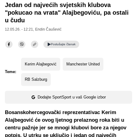
Jedan od najvećih svjetskih klubova
"pokucao na vrata" Alajbegoviću, pa ostali
u čudu
12.05.26. - 12:21,
Endin Čaušević
Poslušajte
članak
Kerim Alajbegović
Manchester United
Teme:
RB Salzburg
Dodajte SportSport u vaš Google izbor
Bosanskohercegovački reprezentativac Kerim
Alajbegović će ovog ljetnog prelaznog roka biti u
centru pažnje jer se mnogi klubovi bore za njegov
potpis. U utrku se uključio i jedan od najvećih