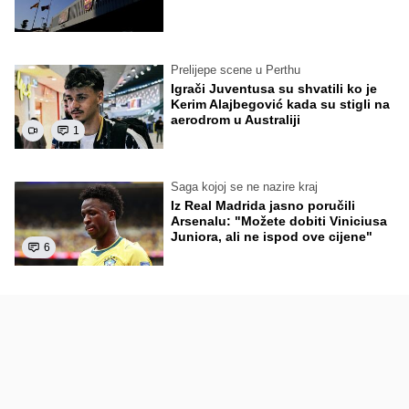
Prelijepe scene u Perthu
Igrači Juventusa su shvatili ko je
Kerim Alajbegović kada su stigli na
aerodrom u Australiji
1
Saga kojoj se ne nazire kraj
Iz Real Madrida jasno poručili
Arsenalu: "Možete dobiti Viniciusa
Juniora, ali ne ispod ove cijene"
6