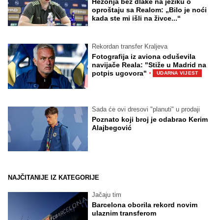
Hezonja bez dlake na jeziku o
oproštaju sa Realom: „Bilo je noći
kada ste mi išli na živce...“
Rekordan transfer Kraljeva
Fotografija iz aviona oduševila
navijače Reala: "Stiže u Madrid na
·
potpis ugovora"
UDARNA VIJEST
Sada će ovi dresovi "planuti" u prodaji
Poznato koji broj je odabrao Kerim
Alajbegović
NAJČITANIJE IZ KATEGORIJE
Jačaju tim
Barcelona oborila rekord novim
ulaznim transferom