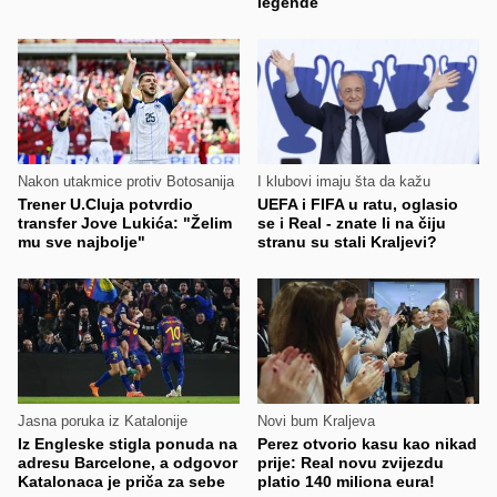
legende
Nakon utakmice protiv Botosanija
I klubovi imaju šta da kažu
Trener U.Cluja potvrdio
UEFA i FIFA u ratu, oglasio
transfer Jove Lukića: "Želim
se i Real - znate li na čiju
mu sve najbolje"
stranu su stali Kraljevi?
Jasna poruka iz Katalonije
Novi bum Kraljeva
Iz Engleske stigla ponuda na
Perez otvorio kasu kao nikad
adresu Barcelone, a odgovor
prije: Real novu zvijezdu
Katalonaca je priča za sebe
platio 140 miliona eura!