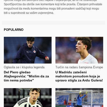
SportSport.ba da obriše sve komentare koji krše pravila. Čitanjem prihvatate
mogućnost da među komentarima mogu biti pronađeni sadržaji koji mogu
biti u suprotnosti sa vašim uvjerenjima.
POPULARNO
Oglasila se i klupska legenda
Turčin na radaru šampiona Evrope
Del Piero gledao
U Madridu zatečeni
Alajbegovića: "Mislim da za
mahnitom ponudom koja je
tim nema potrebe"
upravo stigla za Ardu Gulera!