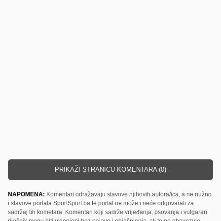
PRIKAŽI STRANICU KOMENTARA (0)
NAPOMENA:
Komentari odražavaju stavove njihovih autora/ica, a ne nužno
i stavove portala SportSport.ba te portal ne može i neće odgovarati za
sadržaj tih kometara. Komentari koji sadrže vrijeđanja, psovanja i vulgaran
riječnik mogu biti uklonjeni bez najave i objašnjenja, ali to ne obavezuje