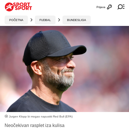
Prijava
Otvori profi
Ot
POČETNA
FUDBAL
BUNDESLIGA
Jurgen Klopp bi mogao napustiti Red Bull (EPA)
Neočekivan rasplet iza kulisa