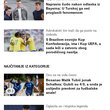
Napravio čudo nakon odlaska iz
Bayerna: U Turskoj ga već
proglasili fenomenom
Advokatski tim traži da ga puste na
slobodu
S Brazilom osvojio Kup
Konfederacija, ima i Kup UEFA, a
sada leži u zatvoru zbog
porodičnog nasilja
NAJČITANIJE IZ KATEGORIJE
Ovo se ne viđa često
Bosanac Malik Tubić junak
Schalkea: Gubili su 4:0, a onda je
uslijedio preokret za fudbalske
2
anale!
Oglasila se i klupska legenda