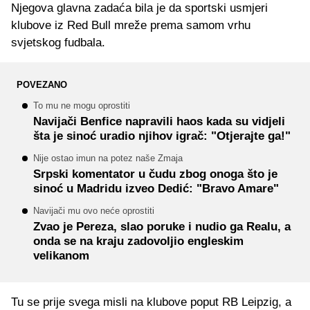
Njegova glavna zadaća bila je da sportski usmjeri
klubove iz Red Bull mreže prema samom vrhu
svjetskog fudbala.
POVEZANO
To mu ne mogu oprostiti
Navijači Benfice napravili haos kada su vidjeli
šta je sinoć uradio njihov igrač: "Otjerajte ga!"
Nije ostao imun na potez naše Zmaja
Srpski komentator u čudu zbog onoga što je
sinoć u Madridu izveo Dedić: "Bravo Amare"
Navijači mu ovo neće oprostiti
Zvao je Perezа, slao poruke i nudio ga Realu, a
onda se na kraju zadovoljio engleskim
velikanom
Tu se prije svega misli na klubove poput RB Leipzig, a