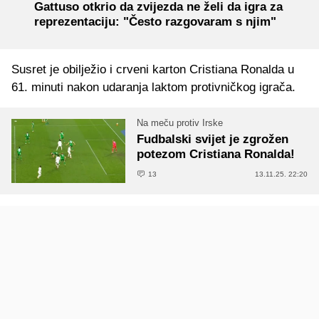
Gattuso otkrio da zvijezda ne želi da igra za
reprezentaciju: "Često razgovaram s njim"
Susret je
obilježio
i crveni karton C
ristiana
Ronalda u
61. minuti nakon udaranja laktom protivničkog igrača.
Na meču protiv Irske
Fudbalski svijet je zgrožen
potezom Cristiana Ronalda!
13
13.11.25. 22:20