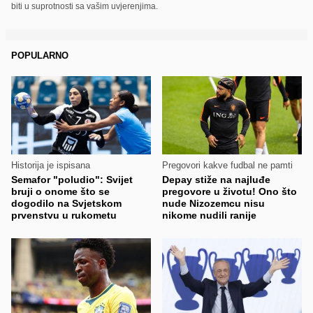
biti u suprotnosti sa vašim uvjerenjima.
POPULARNO
Historija je ispisana
Pregovori kakve fudbal ne pamti
Semafor "poludio": Svijet
Depay stiže na najluđe
bruji o onome što se
pregovore u životu! Ono što
dogodilo na Svjetskom
nude Nizozemcu nisu
prvenstvu u rukometu
nikome nudili ranije