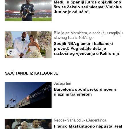
Mediji u Španiji jutros objavili ono
što se čekalo sedmicama: Vinicius
Junior je odlučio!
Bila je sa Mamićem, a sada je u zagrljaju
slavnog lica iz NBA lige
Spojili NBA glamur i balkanski
provod: Pogledajte detalje
1
raskošnog vjenčanja u Kaliforniji
NAJČITANIJE IZ KATEGORIJE
Jačaju tim
Barcelona oborila rekord novim
ulaznim transferom
Neočekivana odluka Argentinca
Franco Mastantuono napušta Real