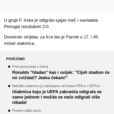
U grupi F, Irska je odigrala sjajan meč i savladala
Portugal rezultatom 2:0.
Dvostruki strijelac za Irce bio je
Parrott
u 17. i 45.
minuti utakmice.
POVEZANO
Pred gostovanje u Irskoj
Ronaldo "hladan" kao i uvijek: "Cijeli stadion će
mi zviždati? Jedva čekam!"
Nekoliko utakmica je zabranjeno od strane FIFA-e i UEFA-e
Utakmica koju je UEFA zabranila odigrala se
samo jednom i možda se neće odigrati više
nikada!
Ponovo odbio poziv