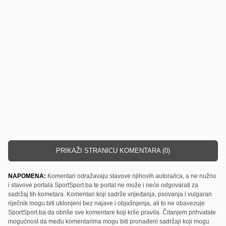
PRIKAŽI STRANICU KOMENTARA (0)
NAPOMENA:
Komentari odražavaju stavove njihovih autora/ica, a ne nužno
i stavove portala SportSport.ba te portal ne može i neće odgovarati za
sadržaj tih kometara. Komentari koji sadrže vrijeđanja, psovanja i vulgaran
riječnik mogu biti uklonjeni bez najave i objašnjenja, ali to ne obavezuje
SportSport.ba da obriše sve komentare koji krše pravila. Čitanjem prihvatate
mogućnost da među komentarima mogu biti pronađeni sadržaji koji mogu