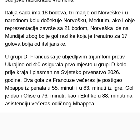
Italija sad
a ima
18 bodova, tri manje od Norveške i u
narednom k
olu
dočekuje
Norvešku
, Međutim, ako i obje
reprezentacije završe sa 21 bodom, Norveška ide na
Mundijal
zbog bolje gol razlike koja je trenutno za 17
golova bolja od italijanske.
U grupi D, Francuska je
ubjedljivim
trijumfom protiv
Ukrajine od 4:0 osigurala prvo mjesto u grupi D kolo
prije kraja i plasman na Svjetsko prvenstvo 2026.
godine. Dva gola za Francuze večeras je postigao
Mbappe
iz penala u 55. minuti i u 83. minuti iz igre. Gol
je dao i
Olise
u 76. minuti, kao i
Ekitike
u 88. minuti na
asistenciju večeras odličnog
Mbappe
a.