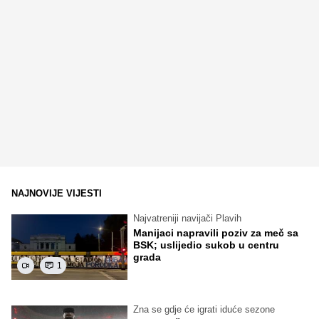
NAJNOVIJE VIJESTI
Najvatreniji navijači Plavih
Manijaci napravili poziv za meč sa
BSK; uslijedio sukob u centru
grada
1
Zna se gdje će igrati iduće sezone