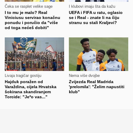
Čeka se rasplet velike sage
I klubovi imaju šta da kažu
I to mu je malo? Real
UEFA i FIFA u ratu, oglasio
Viniciusu servirao konačnu
se i Real - znate li na čiju
ponudu i poručio da "više
stranu su stali Kraljevi?
od toga nećeš dobiti"
Livaja tragičar gostiju
Nema više dvojbe
Hajduk poražen od
Zvijezda Real Madrida
Varaždina, cijela Hrvatska
'prelomila': "Želim napustiti
šokirana skandiranjem
klub"
Torcide: "Je*o vas..."