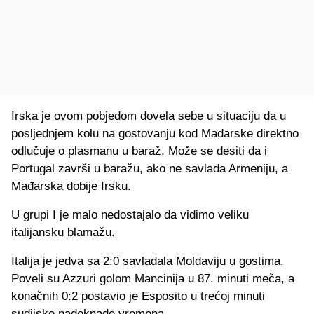
Irska je ovom pobjedom dovela sebe u situaciju da u
posljednjem kolu na gostovanju kod Mađarske direktno
odlučuje o plasmanu u
baraž
.
Može
se desiti da i
Portugal završi u baražu, ako ne savlada
Armeniju
, a
Mađarska dobije Irsku.
U grupi I je malo nedostajalo da vidimo veliku
italijansku
blamažu.
Italija je jedva sa 2:0 savladala Moldaviju u gostima.
Poveli su
Azzuri
golom
Mancinija
u 87. minuti meča, a
konačnih 0:2 postavio je
Esposito
u trećoj minuti
sudijske
nadoknade vremena.