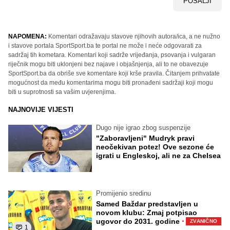
POŠALJI
NAPOMENA:
Komentari odražavaju stavove njihovih autora/ica, a ne nužno
i stavove portala SportSport.ba te portal ne može i neće odgovarati za
sadržaj tih kometara. Komentari koji sadrže vrijeđanja, psovanja i vulgaran
riječnik mogu biti uklonjeni bez najave i objašnjenja, ali to ne obavezuje
SportSport.ba da obriše sve komentare koji krše pravila. Čitanjem prihvatate
mogućnost da među komentarima mogu biti pronađeni sadržaji koji mogu
biti u suprotnosti sa vašim uvjerenjima.
NAJNOVIJE VIJESTI
Dugo nije igrao zbog suspenzije
"Zaboravljeni" Mudryk pravi
neočekivan potez! Ove sezone će
igrati u Engleskoj, ali ne za Chelsea
Promijenio sredinu
Samed Baždar predstavljen u
novom klubu: Zmaj potpisao
·
ugovor do 2031. godine
ZVANIČNO
1