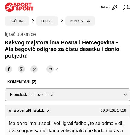
Prijava
Otvori profi
Ot
POČETNA
FUDBAL
BUNDESLIGA
Igrač utakmice
Kakvog majstora ima Bosna i Hercegovina -
Alajbegović odigrao za čistu desetku i donio
pobjedu!
2
KOMENTARI (2)
Sortiraj
x_Bo5niaN_BuLL_x
19.04.26. 17:19
Ma on to ima u sebi i voli igrati fudbal, to se odma vidi,
ovako igras samo, kada volis igrati a ne kada moras a