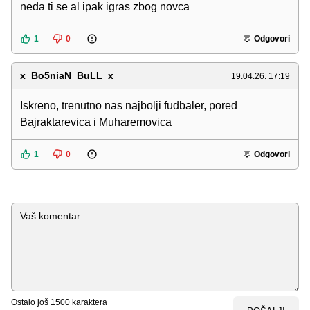
neda ti se al ipak igras zbog novca
1
0
Odgovori
x_Bo5niaN_BuLL_x
19.04.26. 17:19
Iskreno, trenutno nas najbolji fudbaler, pored
Bajraktarevica i Muharemovica
1
0
Odgovori
Komentar
Ostalo još
1500
karaktera