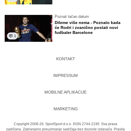
Poznat tačan datum
Dileme više nema - Poznato kada
će Rodri i zvanično postati novi
fudbaler Barcelone
1
KONTAKT
IMPRESSUM
MOBILNE APLIKACIJE
MARKETING
Copyright 2008-26. SportSport d.o.o. ISSN 2744-2195. Sva prava
zadržana. Zabranjeno preuzimanje sadržaja bez dozvole izdavača.
Pravila