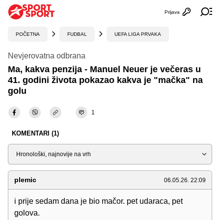
Prijava
Otvori profi
Ot
POČETNA
FUDBAL
UEFA LIGA PRVAKA
Nevjerovatna odbrana
Ma, kakva penzija - Manuel Neuer je večeras u
41. godini života pokazao kakva je "mačka" na
golu
1
KOMENTARI (1)
Sortiraj
plemic
06.05.26. 22:09
i prije sedam dana je bio mačor. pet udaraca, pet
golova.