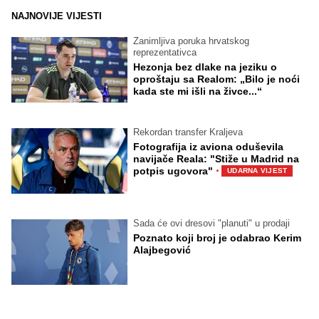
NAJNOVIJE VIJESTI
Zanimljiva poruka hrvatskog
reprezentativca
Hezonja bez dlake na jeziku o
oproštaju sa Realom: „Bilo je noći
kada ste mi išli na živce...“
Rekordan transfer Kraljeva
Fotografija iz aviona oduševila
navijače Reala: "Stiže u Madrid na
·
potpis ugovora"
UDARNA VIJEST
Sada će ovi dresovi "planuti" u prodaji
Poznato koji broj je odabrao Kerim
Alajbegović