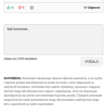
0
0
Odgovori
Komentar
Ostalo još
1500
karaktera
POŠALJI
NAPOMENA:
Komentari odražavaju stavove njihovih autora/ica, a ne nužno
i stavove portala SportSport.ba te portal ne može i neće odgovarati za
sadržaj tih kometara. Komentari koji sadrže vrijeđanja, psovanja i vulgaran
riječnik mogu biti uklonjeni bez najave i objašnjenja, ali to ne obavezuje
SportSport.ba da obriše sve komentare koji krše pravila. Čitanjem prihvatate
mogućnost da među komentarima mogu biti pronađeni sadržaji koji mogu
biti u suprotnosti sa vašim uvjerenjima.