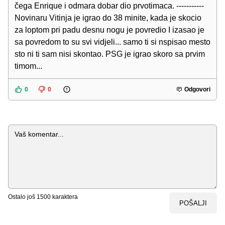
čega Enrique i odmara dobar dio prvotimaca. -----------
Novinaru Vitinja je igrao do 38 minite, kada je skocio
za loptom pri padu desnu nogu je povredio I izasao je
sa povredom to su svi vidjeli... samo ti si nspisao mesto
sto ni ti sam nisi skontao. PSG je igrao skoro sa prvim
timom...
0
0
Odgovori
Komentar
Ostalo još
1500
karaktera
POŠALJI