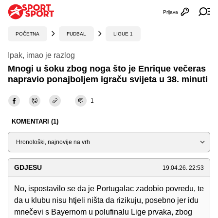
Prijava
Otvori profi
Ot
POČETNA
FUDBAL
LIGUE 1
Ipak, imao je razlog
Mnogi u šoku zbog noga što je Enrique večeras
napravio ponajboljem igraču svijeta u 38. minuti
1
KOMENTARI (1)
Sortiraj
GDJESU
19.04.26. 22:53
No, ispostavilo se da je Portugalac zadobio povredu, te
da u klubu nisu htjeli ništa da rizikuju, posebno jer idu
mnečevi s Bayernom u polufinalu Lige prvaka, zbog