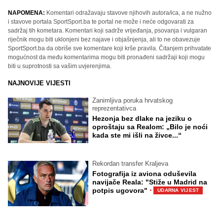
NAPOMENA:
Komentari odražavaju stavove njihovih autora/ica, a ne nužno
i stavove portala SportSport.ba te portal ne može i neće odgovarati za
sadržaj tih kometara. Komentari koji sadrže vrijeđanja, psovanja i vulgaran
riječnik mogu biti uklonjeni bez najave i objašnjenja, ali to ne obavezuje
SportSport.ba da obriše sve komentare koji krše pravila. Čitanjem prihvatate
mogućnost da među komentarima mogu biti pronađeni sadržaji koji mogu
biti u suprotnosti sa vašim uvjerenjima.
NAJNOVIJE VIJESTI
Zanimljiva poruka hrvatskog
reprezentativca
Hezonja bez dlake na jeziku o
oproštaju sa Realom: „Bilo je noći
kada ste mi išli na živce...“
Rekordan transfer Kraljeva
Fotografija iz aviona oduševila
navijače Reala: "Stiže u Madrid na
·
potpis ugovora"
UDARNA VIJEST