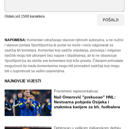
Ostalo još
1500
karaktera
POŠALJI
NAPOMENA:
Komentari odražavaju stavove njihovih autora/ica, a ne nužno
i stavove portala SportSport.ba te portal ne može i neće odgovarati za
sadržaj tih kometara. Komentari koji sadrže vrijeđanja, psovanja i vulgaran
riječnik mogu biti uklonjeni bez najave i objašnjenja, ali to ne obavezuje
SportSport.ba da obriše sve komentare koji krše pravila. Čitanjem prihvatate
mogućnost da među komentarima mogu biti pronađeni sadržaji koji mogu
biti u suprotnosti sa vašim uvjerenjima.
NAJNOVIJE VIJESTI
Povremeni reprezentativac
Nail Omerović "prekucao" HNL:
Nestvarna pobjeda Osijeka i
utakmica karijere za bh. fudbalera
Debitovao u velikom italijanskom derbiju