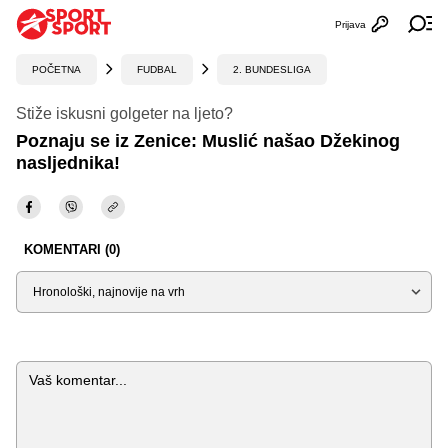
Prijava
Otvori profi
Ot
POČETNA
FUDBAL
2. BUNDESLIGA
Stiže iskusni golgeter na ljeto?
Poznaju se iz Zenice: Muslić našao Džekinog
nasljednika!
KOMENTARI (0)
Sortiraj
Komentar