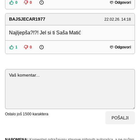
0
0
Odgovori
BAJSJECAR1977
22.02.26. 14:18
Najljepša?!?! Jel si ti Saša Matić
1
0
Odgovori
Komentar
Ostalo još
1500
karaktera
POŠALJI
NAPOMENA:
Komentari odražavaju stavove njihovih autora/ica, a ne nužno