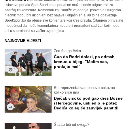
i stavove portala SportSport.ba te portal ne može i neće odgovarati za
sadržaj tih kometara. Komentari koji sadrže vrijeđanja, psovanja i vulgaran
riječnik mogu biti uklonjeni bez najave i objašnjenja, ali to ne obavezuje
SportSport.ba da obriše sve komentare koji krše pravila. Čitanjem prihvatate
mogućnost da među komentarima mogu biti pronađeni sadržaji koji mogu
biti u suprotnosti sa vašim uvjerenjima.
NAJNOVIJE VIJESTI
Zna šta ga čeka
Čuo da Rodri dolazi, pa odmah
krenuo u bijeg: "Molim vas,
prodajte me!"
1
Bh. reprezentativac ponovo pokazao
koliko srce ima
Dječak visoko podigao dres Bosne
i Hercegovine, uslijedio je potez
Dedića kojeg će zauvijek pamtiti!
Šta će biti od svega?