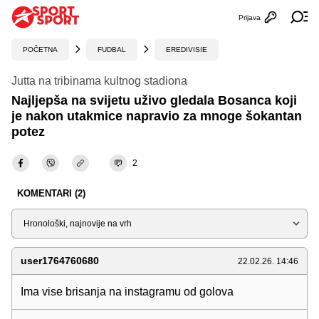
Prijava
Otvori profi
Ot
POČETNA
FUDBAL
EREDIVISIE
Jutta na tribinama kultnog stadiona
Najljepša na svijetu uživo gledala Bosanca koji
je nakon utakmice napravio za mnoge šokantan
potez
2
KOMENTARI (2)
Sortiraj
user1764760680
22.02.26. 14:46
Ima vise brisanja na instagramu od golova