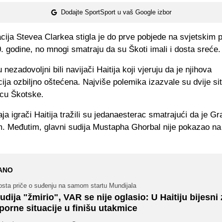
Dodajte SportSport u vaš Google izbor
cija Stevea Clarkea stigla je do prve pobjede na svjetskim 
. godine, no mnogi smatraju da su Škoti imali i dosta sreće.
nezadovoljni bili navijači Haitija koji vjeruju da je njihova
ija ozbiljno oštećena. Najviše polemika izazvale su dvije sit
cu Škotske.
ja igrači Haitija tražili su jedanaesterac smatrajući da je G
m. Međutim, glavni sudija Mustapha Ghorbal nije pokazao na 
ANO
osta priče o suđenju na samom startu Mundijala
udija "žmirio", VAR se nije oglasio: U Haitiju bijesni
porne situacije u finišu utakmice