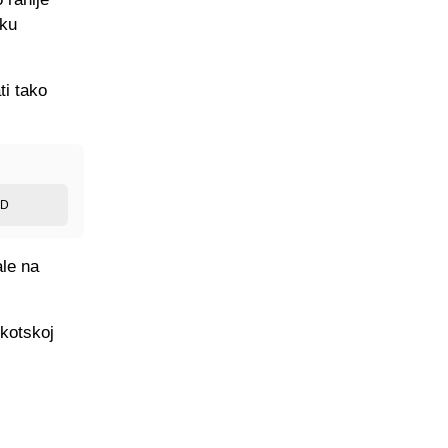
iku
ti tako
ED
ale na
škotskoj