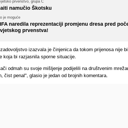
vjetsko prvenstvo, grupa C
aiti namučio Škotsku
to je moguće
IFA naredila reprezentaciji promjenu dresa pred poč
vjetskog prvenstva!
adovoljstvo izazvala je činjenica da tokom prijenosa nije bi
 koja bi razjasnila sporne situacije.
ači odmah su svoje mišljenje podijelili na društvenim mreža
n, čist penal", glasio je jedan od brojnih komentara.