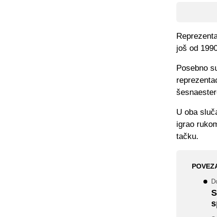
Reprezenta
još od 1990
Posebno su 
reprezentac
šesnaester
U oba sluča
igrao ruko
tačku.
POVEZ
D
S
s