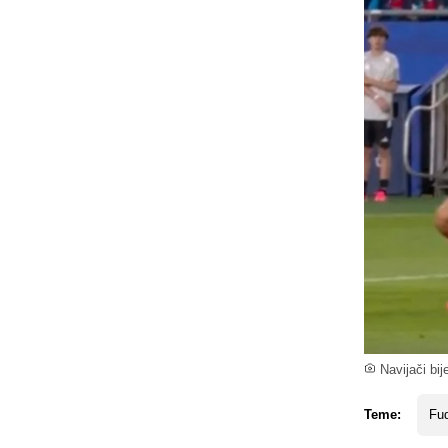
Navijači bij
Teme:
Fud