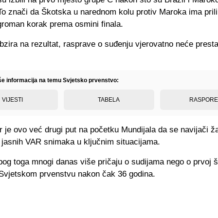
 To znači da Škotska u narednom kolu protiv Maroka ima pril
ogroman korak prema osmini finala.
bzira na rezultat, rasprave o suđenju vjerovatno neće presta
iše informacija na temu Svjetsko prvenstvo:
VIJESTI
TABELA
RASPOR
 je ovo već drugi put na početku Mundijala da se navijači ž
 jasnih VAR snimaka u ključnim situacijama.
bog toga mnogi danas više pričaju o sudijama nego o prvoj 
 Svjetskom prvenstvu nakon čak 36 godina.