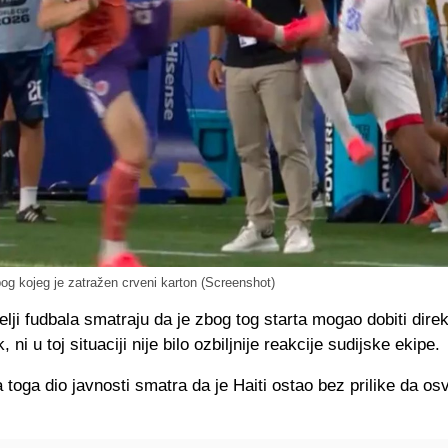
og kojeg je zatražen crveni karton (Screenshot)
itelji fudbala smatraju da je zbog tog starta mogao dobiti dire
, ni u toj situaciji nije bilo ozbiljnije reakcije sudijske ekipe.
toga dio javnosti smatra da je Haiti ostao bez prilike da os