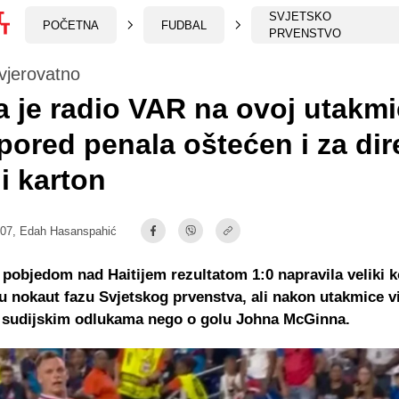
SVJETSKO
POČETNA
FUDBAL
PRVENSTVO
vjerovatno
a je radio VAR na ovoj utakmi
 pored penala oštećen i za di
i karton
:07,
Edah Hasanspahić
 pobjedom nad Haitijem rezultatom 1:0 napravila veliki k
 nokaut fazu Svjetskog prvenstva, ali nakon utakmice v
o sudijskim odlukama nego o golu Johna McGinna.