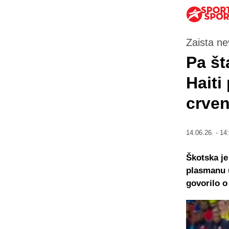
Zaista ne
Pa št
Haiti
crven
14.06.26. - 14
Škotska je
plasmanu u
govorilo 