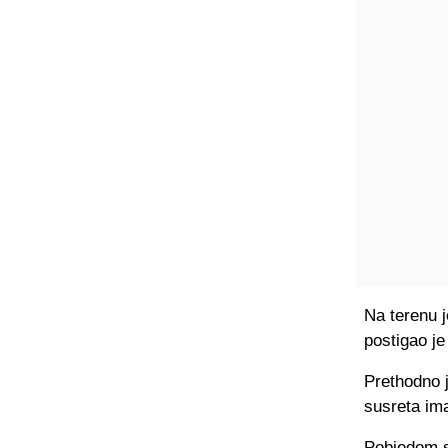
Na terenu 
postigao je
Prethodno 
susreta imal
Pobjedom su