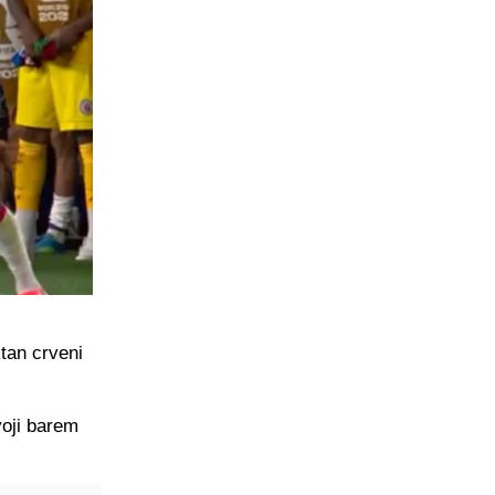
ktan crveni
voji barem