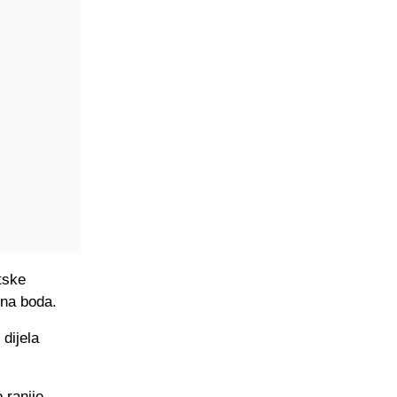
tske
ažna boda.
dijela
 ranije