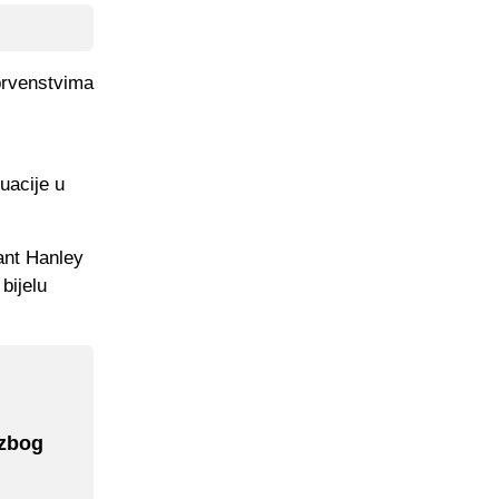
prvenstvima
uacije u
rant Hanley
bijelu
 zbog