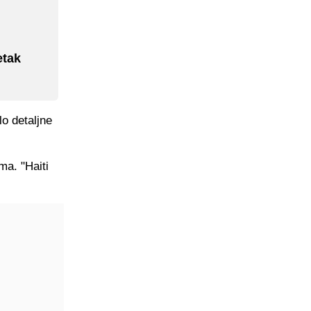
etak
lo detaljne
ma. "Haiti