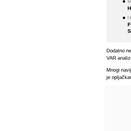
S
H
I 
F
S
Dodatno nez
VAR analize
Mnogi navij
je opljačka