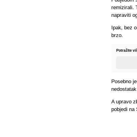
remizirali.
napraviti 
Ipak, bez o
brzo.
Potražite v
Posebno jer
nedostatak
A upravo z
pobjedi na