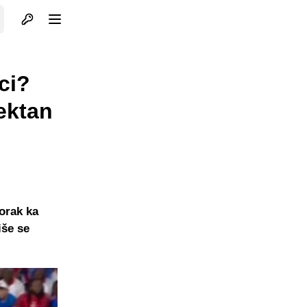
Otvori profil
Otvori meni
ci?
rektan
orak ka
iše se