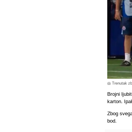
Trenutak zb
Brojni ljub
karton. Ipak
Zbog svega 
bod.