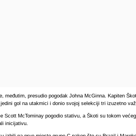
je, međutim, presudio pogodak Johna McGinna. Kapiten Ško
 jedini gol na utakmici i donio svojoj selekciji tri izuzetno v
je Scott McTominay pogodio stativu, a Škoti su tokom većeg 
i inicijativu.
 izbili na prvo mjesto grupe C nakon što su Brazil i Maroko