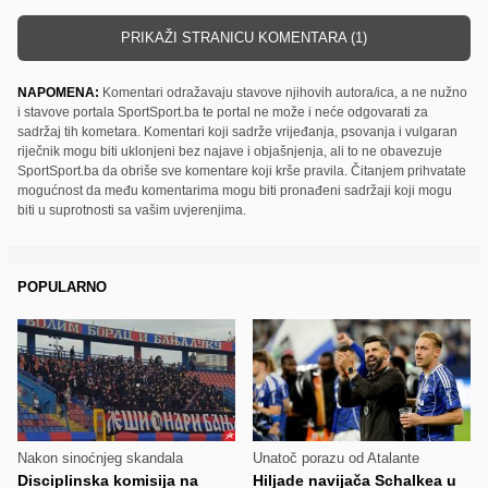
PRIKAŽI STRANICU KOMENTARA (1)
NAPOMENA:
Komentari odražavaju stavove njihovih autora/ica, a ne nužno
i stavove portala SportSport.ba te portal ne može i neće odgovarati za
sadržaj tih kometara. Komentari koji sadrže vrijeđanja, psovanja i vulgaran
riječnik mogu biti uklonjeni bez najave i objašnjenja, ali to ne obavezuje
SportSport.ba da obriše sve komentare koji krše pravila. Čitanjem prihvatate
mogućnost da među komentarima mogu biti pronađeni sadržaji koji mogu
biti u suprotnosti sa vašim uvjerenjima.
POPULARNO
Nakon sinoćnjeg skandala
Unatoč porazu od Atalante
Disciplinska komisija na
Hiljade navijača Schalkea u