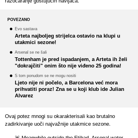
razočaranje gostujućih navijača.
POVEZANO
Evo sastava
Arteta najboljeg strijelca ostavio na klupi u
utakmici sezone!
Arsenal se ne šali
Tottenham je pred ispadanjem, a Arteta ih želi
"dokrajčiti" onim što nije viđeno 25 godina!
S tom ponudom se ne mogu nositi
Ljeto nije ni počelo, a Barcelona već mora
prihvatiti poraz! Zna se u koji klub ide Julian
Alvarez
Ovaj potez mnogi su okarakterisali kao brutalno
zadirkivanje uoči najvažnije utakmice sezone.
🚨 Meanwhile outside the Etihad, Arsenal water