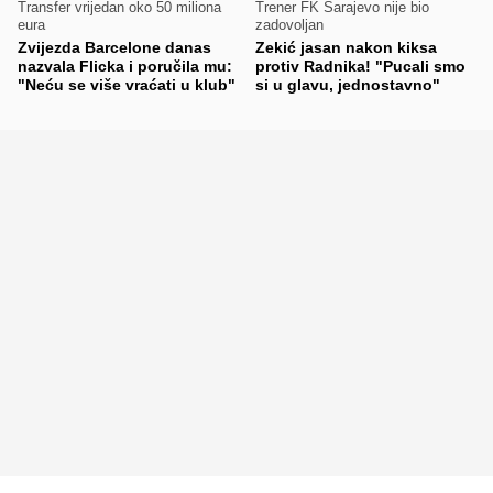
Transfer vrijedan oko 50 miliona
Trener FK Sarajevo nije bio
eura
zadovoljan
Zvijezda Barcelone danas
Zekić jasan nakon kiksa
nazvala Flicka i poručila mu:
protiv Radnika! "Pucali smo
"Neću se više vraćati u klub"
si u glavu, jednostavno"