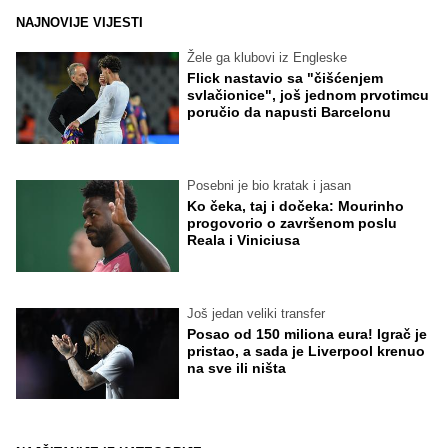
NAJNOVIJE VIJESTI
Žele ga klubovi iz Engleske
Flick nastavio sa "čišćenjem
svlačionice", još jednom prvotimcu
poručio da napusti Barcelonu
Posebni je bio kratak i jasan
Ko čeka, taj i dočeka: Mourinho
progovorio o završenom poslu
Reala i Viniciusa
Još jedan veliki transfer
Posao od 150 miliona eura! Igrač je
pristao, a sada je Liverpool krenuo
na sve ili ništa