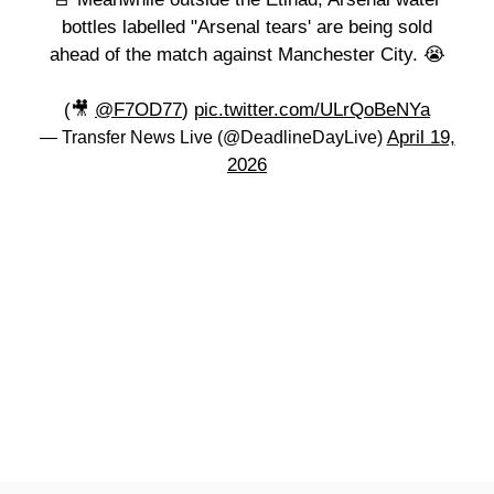
bottles labelled "Arsenal tears' are being sold
ahead of the match against Manchester City. 😭
(🎥
@F7OD77
)
pic.twitter.com/ULrQoBeNYa
April 19,
— Transfer News Live (@DeadlineDayLive)
2026