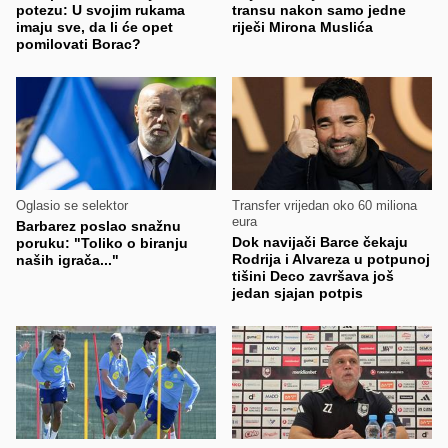
potezu: U svojim rukama
transu nakon samo jedne
imaju sve, da li će opet
riječi Mirona Muslića
pomilovati Borac?
Oglasio se selektor
Transfer vrijedan oko 60 miliona
eura
Barbarez poslao snažnu
Dok navijači Barce čekaju
poruku: "Toliko o biranju
Rodrija i Alvareza u potpunoj
naših igrača..."
tišini Deco završava još
jedan sjajan potpis