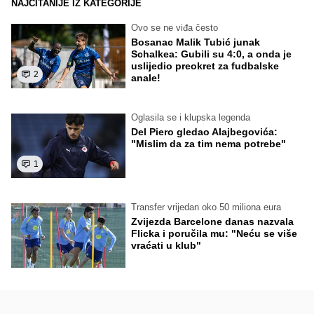
NAJČITANIJE IZ KATEGORIJE
Ovo se ne viđa često
Bosanac Malik Tubić junak
Schalkea: Gubili su 4:0, a onda je
uslijedio preokret za fudbalske
2
anale!
Oglasila se i klupska legenda
Del Piero gledao Alajbegovića:
"Mislim da za tim nema potrebe"
1
Transfer vrijedan oko 50 miliona eura
Zvijezda Barcelone danas nazvala
Flicka i poručila mu: "Neću se više
vraćati u klub"