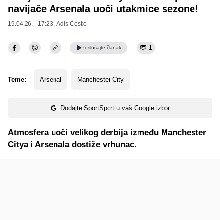
navijače Arsenala uoči utakmice sezone!
19.04.26. - 17:23,
Adis Ćesko
1
Poslušajte
članak
Teme:
Arsenal
Manchester City
Dodajte SportSport u vaš Google izbor
Atmosfera uoči velikog derbija između Manchester
Citya i Arsenala dostiže vrhunac.