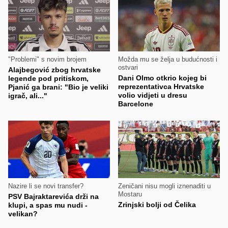
"Problemi" s novim brojem
Možda mu se želja u budućnosti i
ostvari
Alajbegović zbog hrvatske
Dani Olmo otkrio kojeg bi
legende pod pritiskom,
reprezentativca Hrvatske
Pjanić ga brani: "Bio je veliki
volio vidjeti u dresu
igrač, ali..."
Barcelone
Nazire li se novi transfer?
Zeničani nisu mogli iznenaditi u
Mostaru
PSV Bajraktarevića drži na
Zrinjski bolji od Čelika
klupi, a spas mu nudi -
velikan?