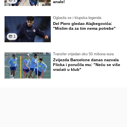
2
anale!
Oglasila se i klupska legenda
Del Piero gledao Alajbegovića:
"Mislim da za tim nema potrebe"
1
Transfer vrijedan oko 50 miliona eura
Zvijezda Barcelone danas nazvala
Flicka i poručila mu: "Neću se više
vraćati u klub"