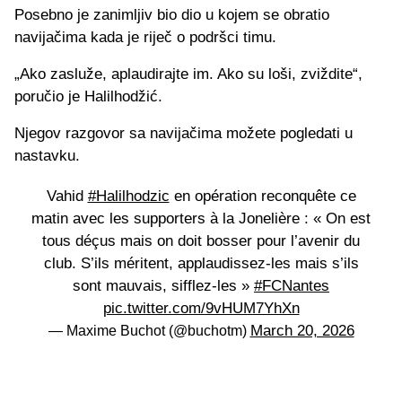
Posebno je zanimljiv bio dio u kojem se obratio
navijačima kada je riječ o podršci timu.
„Ako zasluže, aplaudirajte im. Ako su loši, zviždite“,
poručio je Halilhodžić.
Njegov razgovor sa navijačima možete pogledati u
nastavku.
Vahid
#Halilhodzic
en opération reconquête ce
matin avec les supporters à la Jonelière : « On est
tous déçus mais on doit bosser pour l’avenir du
club. S’ils méritent, applaudissez-les mais s’ils
sont mauvais, sifflez-les »
#FCNantes
pic.twitter.com/9vHUM7YhXn
March 20, 2026
— Maxime Buchot (@buchotm)