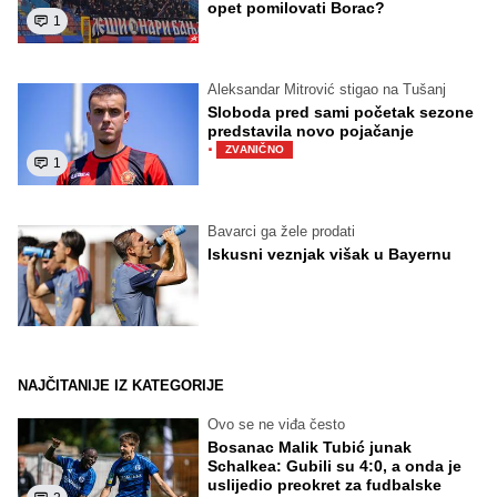
opet pomilovati Borac?
1
Aleksandar Mitrović stigao na Tušanj
Sloboda pred sami početak sezone
predstavila novo pojačanje
·
ZVANIČNO
1
Bavarci ga žele prodati
Iskusni veznjak višak u Bayernu
NAJČITANIJE IZ KATEGORIJE
Ovo se ne viđa često
Bosanac Malik Tubić junak
Schalkea: Gubili su 4:0, a onda je
uslijedio preokret za fudbalske