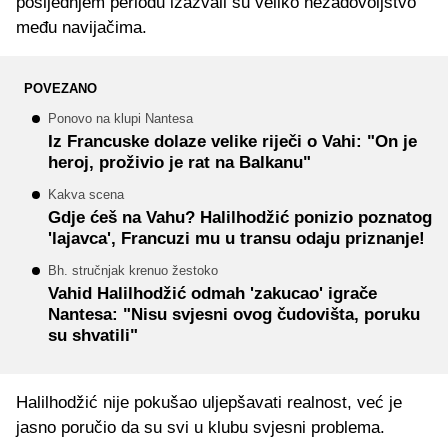
posljednjem periodu izazvali su veliko nezadovoljstvo
među navijačima.
POVEZANO
Ponovo na klupi Nantesa
Iz Francuske dolaze velike riječi o Vahi: "On je
heroj, proživio je rat na Balkanu"
Kakva scena
Gdje ćeš na Vahu? Halilhodžić ponizio poznatog
'lajavca', Francuzi mu u transu odaju priznanje!
Bh. stručnjak krenuo žestoko
Vahid Halilhodžić odmah 'zakucao' igrače
Nantesa: "Nisu svjesni ovog čudovišta, poruku
su shvatili"
Halilhodžić nije pokušao uljepšavati realnost, već je
jasno poručio da su svi u klubu svjesni problema.