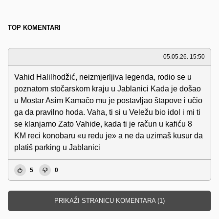
TOP KOMENTARI
05.05.26. 15:50
Vahid Halilhodžić, neizmjerljiva legenda, rodio se u
poznatom stočarskom kraju u Jablanici Kada je došao
u Mostar Asim Kamačo mu je postavljao štapove i učio
ga da pravilno hoda. Vaha, ti si u Veležu bio idol i mi ti
se klanjamo Zato Vahide, kada ti je račun u kafiću 8
KM reci konobaru «u redu je» a ne da uzimaš kusur da
platiš parking u Jablanici
5
0
PRIKAŽI STRANICU KOMENTARA (1)