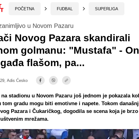
POČETNA
FUDBAL
SUPERLIGA
 zanimljivo u Novom Pazaru
ači Novog Pazara skandirali
om golmanu: "Mustafa" - On
 gađa flašom, pa...
:29,
Adis Ćesko
 na stadionu u Novom Pazaru još jednom je pokazala kol
u tom gradu mogu biti emotivne i napete. Tokom današnj
og Pazara i Čukaričkog, dogodila se scena koja je brzo
ruštvenim mrežama.