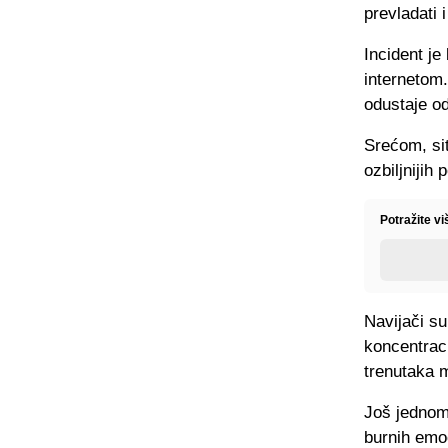
prevladati i
Incident je
internetom.
odustaje o
Srećom, sit
ozbiljnijih 
Potražite vi
Navijači su
koncentraci
trenutaka 
Još jednom
burnih emoc