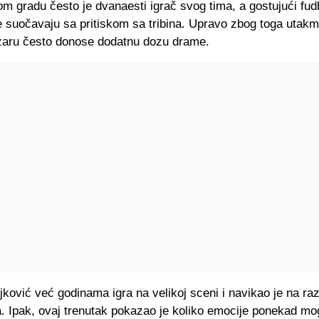
om gradu često je dvanaesti igrač svog tima, a gostujući fud
e suočavaju sa pritiskom sa tribina. Upravo zbog toga utakm
ru često donose dodatnu dozu drame.
jković već godinama igra na velikoj sceni i navikao je na razl
a. Ipak, ovaj trenutak pokazao je koliko emocije ponekad mo