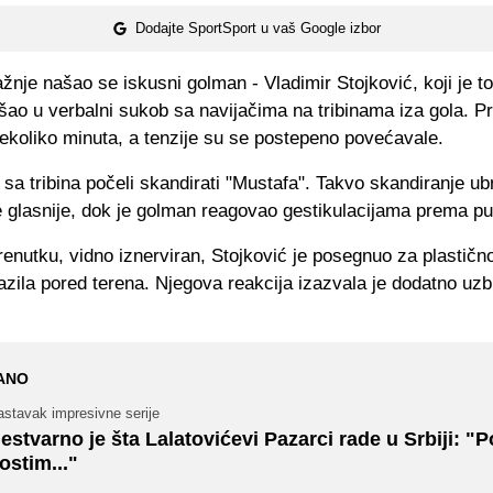
Dodajte SportSport u vaš Google izbor
žnje našao se iskusni golman - Vladimir Stojković, koji je 
ao u verbalni sukob sa navijačima na tribinama iza gola. P
nekoliko minuta, a tenzije su se postepeno povećavale.
 sa tribina počeli skandirati "Mustafa". Takvo skandiranje ub
 glasnije, dok je golman reagovao gestikulacijama prema pub
renutku, vidno iznerviran, Stojković je posegnuo za plastič
azila pored terena. Njegova reakcija izazvala je dodatno uz
ANO
astavak impresivne serije
estvarno je šta Lalatovićevi Pazarci rade u Srbiji: "
ostim..."