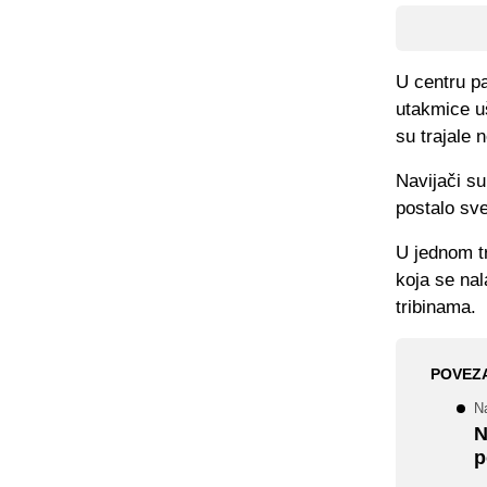
U centru pa
utakmice uš
su trajale 
Navijači su
postalo sve
U jednom t
koja se nal
tribinama.
POVEZ
N
N
p