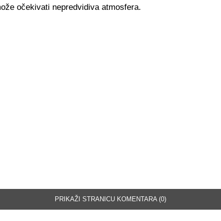
može očekivati nepredvidiva atmosfera.
PRIKAŽI STRANICU KOMENTARA (0)