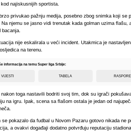
 kod najiskusnijih sportista.
 brzo privukao pažnju medija, posebno zbog snimka koji se p
 Na njemu se jasno vidi trenutak kada golman uzima flašu, 
d bacanja.
uacija nije eskalirala u veći incident. Utakmica je nastavlje
posljedica na terenu.
še informacija na temu Super liga Srbije:
VIJESTI
TABELA
RASPOR
 nakon toga nastavili bodriti svoj tim, dok su igrači pokušava
ju na igru. Ipak, scena sa flašom ostala je jedan od najupečat
meča.
 se pokazalo da fudbal u Novom Pazaru gotovo nikada ne pr
ija, a ovakvi događaji dodatno potvrđuju reputaciju stadion