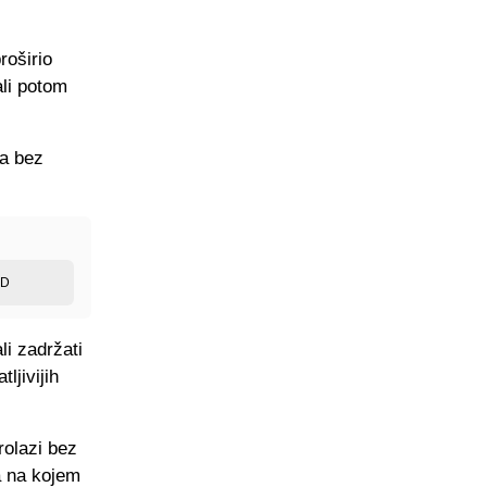
roširio
ali potom
na bez
ED
li zadržati
ljivijih
olazi bez
a na kojem