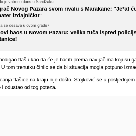
ilo je vatreno dans u Sandžaku
grač Novog Pazara svom rivalu s Marakane: "Je*at ću
ater izdajničku"
ta se dešava u ovom gradu?
ovi haos u Novom Pazaru: Velika tuča ispred policij
tanice!
odigao flašu kao da će je baciti prema navijačima koji su g
. U tom trenutku činilo se da bi situacija mogla potpuno izmać
canja flašice na kraju nije došlo. Stojković se u posljednjem
 i odustao od tog poteza.