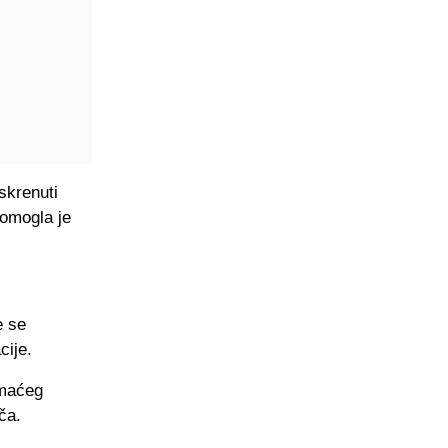
 skrenuti
pomogla je
e se
cije.
omaćeg
ča.