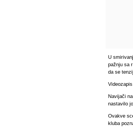
U smirivanj
pažnju sa r
da se tenzi
Videozapis
Navijači na
nastavilo j
Ovakve sce
kluba pozna