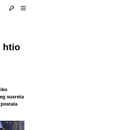
Otvori profil
Otvori meni
 htio
iko
eg susreta
 postala