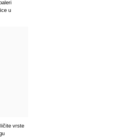
baleri
ice u
ičite vrste
gu