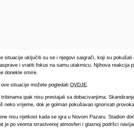
e situacije uključili su se i njegovi saigrači, koji su pokušali
asprave i vratiti fokus na samu utakmicu. Njihova reakcija 
je donekle smire.
 ove situacije možete pogledati
OVDJE
.
 tribinama ipak nisu prestajali sa dobacivanjima. Skandiranj
oš neko vrijeme, dok je golman pokušavao ignorisati provoka
ne nisu rijetkost kada se igra u Novom Pazaru. Stadion d
t je po veoma strastvenoj atmosferi i glasnoj podršci navija