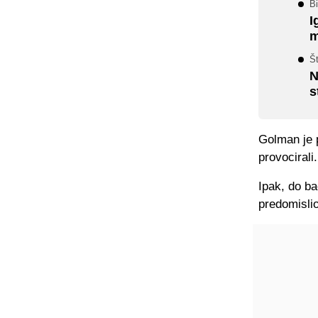
B
I
m
Š
N
s
Golman je p
provocirali
Ipak, do ba
predomislio