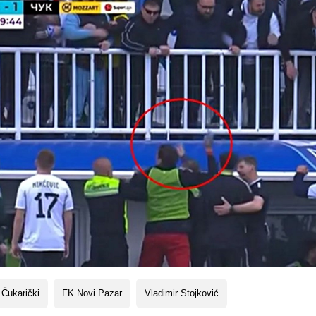
Čukarički
FK Novi Pazar
Vladimir Stojković