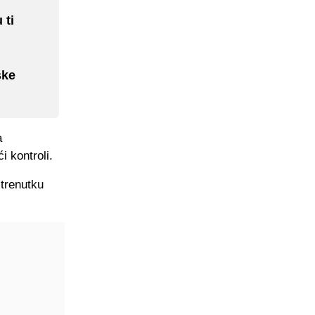
 ti
ske
a
i kontroli.
 trenutku