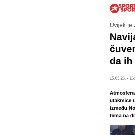
Uvijek je
Navij
čuven
da ih
15.03.26. - 16
Atmosfera
utakmice 
između Nov
tema na d