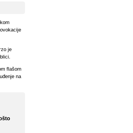
tokom
rovokacije
rzo je
lici.
nom flašom
buđenje na
Pošto