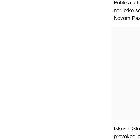
Publika u t
nerijetko s
Novom Paza
Iskusni Sto
provokacij