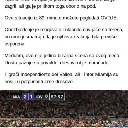
zagrli, ali ga je prilikom toga oborio na pod.
Ovu situaciju iz 89. minute možete pogledati
OVDJE
.
Obezbjeđenje je reagovalo i uklonilo navijače sa terena,
no mnogi smatraju da je njihova reakcija bila previše
usporena.
Međutim, ovo nije jedina bizarna scena sa ovog meča.
Dosta pažnje su privukli i dresovi obje momčadi.
I igrači Independiente del Vallea, ali i Inter Miamija su
nosili u potpunosti crne dresove.