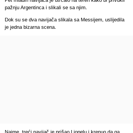
Pet mladih navijača je utrčalo na teren kako bi privukli
pažnju Argentinca i slikali se sa njim.
Dok su se dva navijača slikala sa Messijem, uslijedila
je jedna bizarna scena.
Naime, treći navijač je prišao Lionelu i krenuo da ga