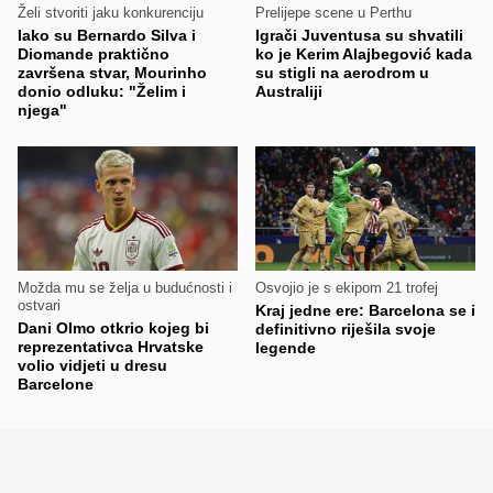
Želi stvoriti jaku konkurenciju
Prelijepe scene u Perthu
Iako su Bernardo Silva i
Igrači Juventusa su shvatili
Diomande praktično
ko je Kerim Alajbegović kada
završena stvar, Mourinho
su stigli na aerodrom u
donio odluku: "Želim i
Australiji
njega"
Možda mu se želja u budućnosti i
Osvojio je s ekipom 21 trofej
ostvari
Kraj jedne ere: Barcelona se i
Dani Olmo otkrio kojeg bi
definitivno riješila svoje
reprezentativca Hrvatske
legende
volio vidjeti u dresu
Barcelone