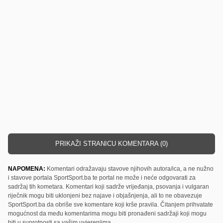
PRIKAŽI STRANICU KOMENTARA (0)
NAPOMENA:
Komentari odražavaju stavove njihovih autora/ica, a ne nužno
i stavove portala SportSport.ba te portal ne može i neće odgovarati za
sadržaj tih kometara. Komentari koji sadrže vrijeđanja, psovanja i vulgaran
riječnik mogu biti uklonjeni bez najave i objašnjenja, ali to ne obavezuje
SportSport.ba da obriše sve komentare koji krše pravila. Čitanjem prihvatate
mogućnost da među komentarima mogu biti pronađeni sadržaji koji mogu
biti u suprotnosti sa vašim uvjerenjima.