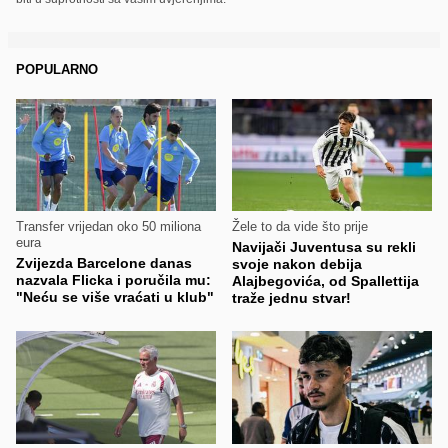
POPULARNO
Transfer vrijedan oko 50 miliona
Žele to da vide što prije
eura
Navijači Juventusa su rekli
Zvijezda Barcelone danas
svoje nakon debija
nazvala Flicka i poručila mu:
Alajbegovića, od Spallettija
"Neću se više vraćati u klub"
traže jednu stvar!