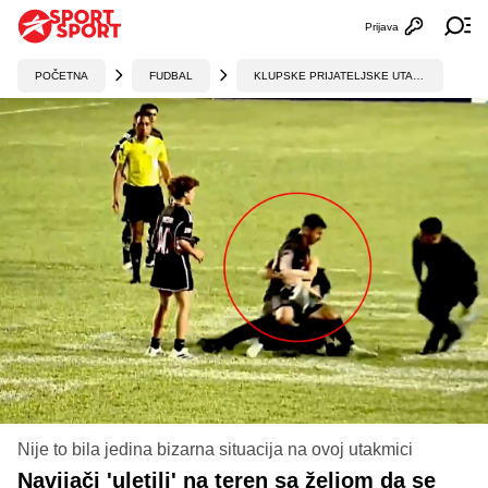
Prijava
Otvori profi
Ot
POČETNA
FUDBAL
KLUPSKE PRIJATELJSKE UTAKMICE
Nije to bila jedina bizarna situacija na ovoj utakmici
Navijači 'uletili' na teren sa željom da se