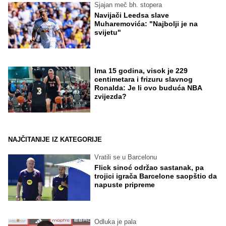
Sjajan meč bh. stopera
Navijači Leedsa slave
Muharemovića: "Najbolji je na
svijetu"
Ima 15 godina, visok je 229
centimetara i frizuru slavnog
Ronalda: Je li ovo buduća NBA
zvijezda?
NAJČITANIJE IZ KATEGORIJE
Vratili se u Barcelonu
Flick sinoć održao sastanak, pa
trojici igrača Barcelone saopštio da
napuste pripreme
Odluka je pala