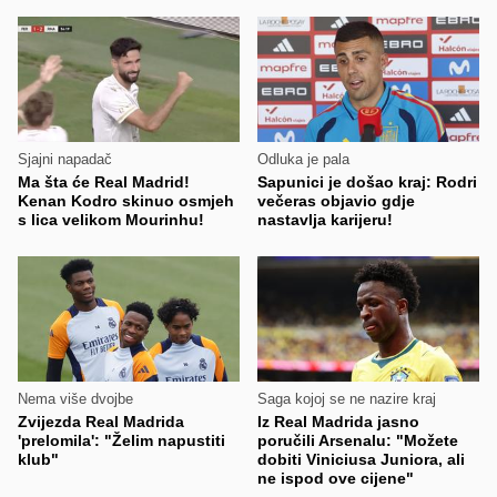
Sjajni napadač
Odluka je pala
Ma šta će Real Madrid!
Sapunici je došao kraj: Rodri
Kenan Kodro skinuo osmjeh
večeras objavio gdje
s lica velikom Mourinhu!
nastavlja karijeru!
Nema više dvojbe
Saga kojoj se ne nazire kraj
Zvijezda Real Madrida
Iz Real Madrida jasno
'prelomila': "Želim napustiti
poručili Arsenalu: "Možete
klub"
dobiti Viniciusa Juniora, ali
ne ispod ove cijene"