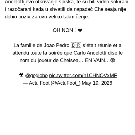
Ancelottijevo otkrivanje spiska, te su bili vidno šokirani
i razočarani kada u shvatili da napadač Chelseaja nije
dobio poziv za ovo veliko takmičenje.
OH NON ! 💔
La famille de Joao Pedro 🇧🇷 s’était réunie et a
attendu toute la soirée que Carlo Ancelotti dise le
nom du joueur de Chelsea… EN VAIN…😨
🎥
@geglobo
pic.twitter.com/h1CHNOVxMF
May 19, 2026
— Actu Foot (@ActuFoot_)