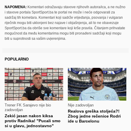
NAPOMENA:
Komentari odražavaju stavove njihovih autora/ica, a ne nužno
i stavove portala SportSport.ba te portal ne može i neće odgovarati za
sadržaj tih kometara. Komentari koji sadrže vrijeđanja, psovanja i vulgaran
riječnik mogu biti uklonjeni bez najave i objašnjenja, ali to ne obavezuje
SportSport.ba da obriše sve komentare koji krše pravila. Čitanjem prihvatate
mogućnost da među komentarima mogu biti pronađeni sadržaji koji mogu
biti u suprotnosti sa vašim uvjerenjima.
POPULARNO
Trener FK Sarajevo nije bio
Nije zadovoljan
zadovoljan
Realova greška stoljeća?!
Zekić jasan nakon kiksa
Zbog jedne rečenice Rodri
protiv Radnika! "Pucali smo
ide u Barcelonu
si u glavu, jednostavno"