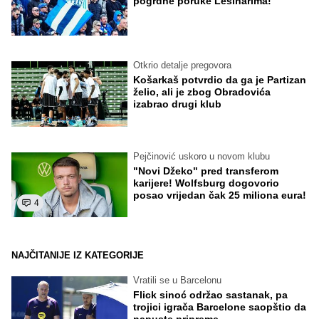
pogrdne poruke Lešinarima!
Otkrio detalje pregovora
Košarkaš potvrdio da ga je Partizan
želio, ali je zbog Obradovića
izabrao drugi klub
Pejčinović uskoro u novom klubu
"Novi Džeko" pred transferom
karijere! Wolfsburg dogovorio
posao vrijedan čak 25 miliona eura!
4
NAJČITANIJE IZ KATEGORIJE
Vratili se u Barcelonu
Flick sinoć održao sastanak, pa
trojici igrača Barcelone saopštio da