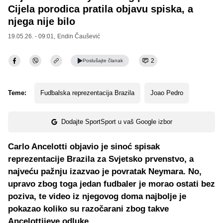
Cijela porodica pratila objavu spiska, a
njega nije bilo
19.05.26. - 09:01,
Endin Čaušević
2
Poslušajte
članak
Teme:
Fudbalska reprezentacija Brazila
Joao Pedro
Dodajte SportSport u vaš Google izbor
Carlo Ancelotti objavio je sinoć spisak
reprezentacije Brazila za Svjetsko prvenstvo, a
najveću pažnju izazvao je povratak Neymara. No,
upravo zbog toga jedan fudbaler je morao ostati bez
poziva, te video iz njegovog doma najbolje je
pokazao koliko su razočarani zbog takve
Ancelottijeve odluke.