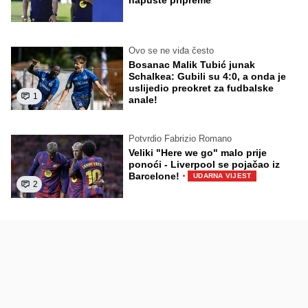
napuste pripreme
Ovo se ne viđa često
Bosanac Malik Tubić junak
Schalkea: Gubili su 4:0, a onda je
uslijedio preokret za fudbalske
1
anale!
Potvrdio Fabrizio Romano
Veliki "Here we go" malo prije
ponoći - Liverpool se pojačao iz
·
Barcelone!
UDARNA VIJEST
2