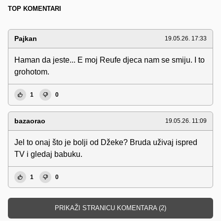
TOP KOMENTARI
Pajkan
19.05.26. 17:33
Haman da jeste... E moj Reufe djeca nam se smiju. I to
grohotom.
1
0
bazaorao
19.05.26. 11:09
Jel to onaj što je bolji od Džeke? Bruda uživaj ispred
TV i gledaj babuku.
1
0
PRIKAŽI STRANICU KOMENTARA (2)