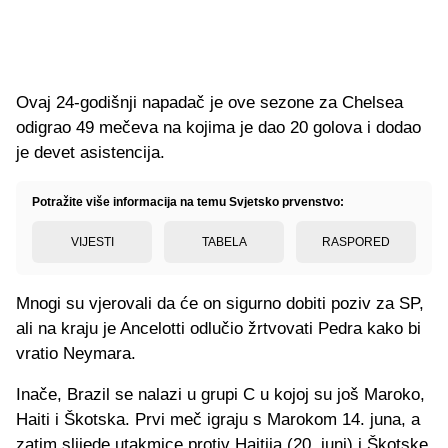
Ovaj 24-godišnji napadač je ove sezone za Chelsea
odigrao 49 mečeva na kojima je dao 20 golova i dodao
je devet asistencija.
Potražite više informacija na temu Svjetsko prvenstvo:
VIJESTI
TABELA
RASPORED
Mnogi su vjerovali da će on sigurno dobiti poziv za SP,
ali na kraju je Ancelotti odlučio žrtvovati Pedra kako bi
vratio Neymara.
Inače, Brazil se nalazi u grupi C u kojoj su još Maroko,
Haiti i Škotska. Prvi meč igraju s Marokom 14. juna, a
zatim slijede utakmice protiv Haitija (20. juni) i Škotske