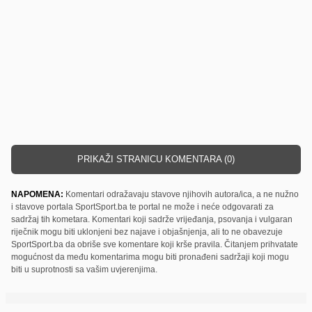
PRIKAŽI STRANICU KOMENTARA (0)
NAPOMENA:
Komentari odražavaju stavove njihovih autora/ica, a ne nužno
i stavove portala SportSport.ba te portal ne može i neće odgovarati za
sadržaj tih kometara. Komentari koji sadrže vrijeđanja, psovanja i vulgaran
riječnik mogu biti uklonjeni bez najave i objašnjenja, ali to ne obavezuje
SportSport.ba da obriše sve komentare koji krše pravila. Čitanjem prihvatate
mogućnost da među komentarima mogu biti pronađeni sadržaji koji mogu
biti u suprotnosti sa vašim uvjerenjima.