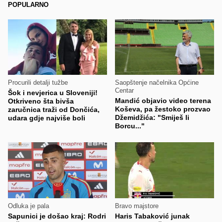
POPULARNO
Procurili detalji tužbe
Saopštenje načelnika Općine
Centar
Šok i nevjerica u Sloveniji!
Mandić objavio video terena
Otkriveno šta bivša
Koševa, pa žestoko prozvao
zaručnica traži od Dončića,
Džemidžića: "Smiješ li
udara gdje najviše boli
Borcu..."
Odluka je pala
Bravo majstore
Sapunici je došao kraj: Rodri
Haris Tabaković junak