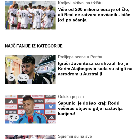
Kraljevi aktivni na tržištu
Više od 200 miliona eura je otišlo,
ali Real ne zatvara novčanik - biće
još pojačanja
NAJČITANIJE IZ KATEGORIJE
Prelijepe scene u Perthu
Igrači Juventusa su shvatili ko je
Kerim Alajbegović kada su stigli na
aerodrom u Australiji
1
Odluka je pala
Sapunici je došao kraj: Rodri
večeras objavio gdje nastavlja
karijeru!
2
Spremni su na sve