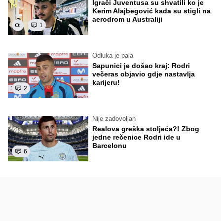
Igrači Juventusa su shvatili ko je
Kerim Alajbegović kada su stigli na
aerodrom u Australiji
1
Odluka je pala
Sapunici je došao kraj: Rodri
večeras objavio gdje nastavlja
karijeru!
2
Nije zadovoljan
Realova greška stoljeća?! Zbog
jedne rečenice Rodri ide u
Barcelonu
6