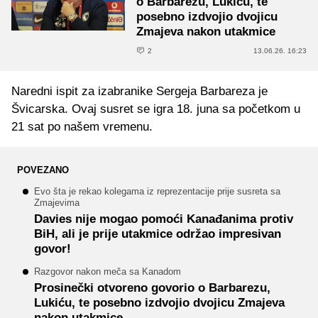
o Barbarezu, Lukiću, te
posebno izdvojio dvojicu
Zmajeva nakon utakmice
2
13.06.26. 16:23
Naredni ispit za izabranike Sergeja Barbareza je
Švicarska. Ovaj susret se igra 18. juna sa početkom u
21 sat po našem vremenu.
POVEZANO
Evo šta je rekao kolegama iz reprezentacije prije susreta sa
Zmajevima
Davies nije mogao pomoći Kanađanima protiv
BiH, ali je prije utakmice održao impresivan
govor!
Razgovor nakon meča sa Kanadom
Prosinečki otvoreno govorio o Barbarezu,
Lukiću, te posebno izdvojio dvojicu Zmajeva
nakon utakmice