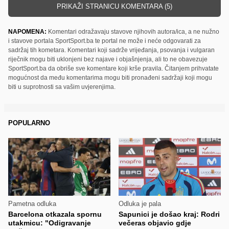
PRIKAŽI STRANICU KOMENTARA (5)
NAPOMENA:
Komentari odražavaju stavove njihovih autora/ica, a ne nužno
i stavove portala SportSport.ba te portal ne može i neće odgovarati za
sadržaj tih kometara. Komentari koji sadrže vrijeđanja, psovanja i vulgaran
riječnik mogu biti uklonjeni bez najave i objašnjenja, ali to ne obavezuje
SportSport.ba da obriše sve komentare koji krše pravila. Čitanjem prihvatate
mogućnost da među komentarima mogu biti pronađeni sadržaji koji mogu
biti u suprotnosti sa vašim uvjerenjima.
POPULARNO
Pametna odluka
Odluka je pala
Barcelona otkazala spornu
Sapunici je došao kraj: Rodri
utakmicu: "Odigravanje
večeras objavio gdje