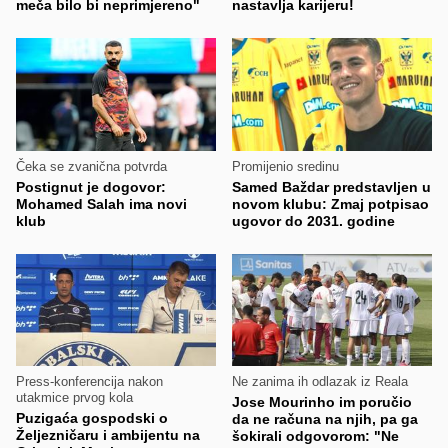
meča bilo bi neprimjereno"
nastavlja karijeru!
Čeka se zvanična potvrda
Promijenio sredinu
Postignut je dogovor:
Samed Baždar predstavljen u
Mohamed Salah ima novi
novom klubu: Zmaj potpisao
klub
ugovor do 2031. godine
Press-konferencija nakon
Ne zanima ih odlazak iz Reala
utakmice prvog kola
Jose Mourinho im poručio
Puzigaća gospodski o
da ne računa na njih, pa ga
Željezničaru i ambijentu na
šokirali odgovorom: "Ne