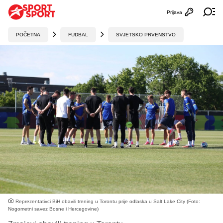
Prijava
Otvori profi
Ot
POČETNA
FUDBAL
SVJETSKO PRVENSTVO
Reprezentativci BiH obavili trening u Torontu prije odlaska u Salt Lake City (Foto:
Nogometni savez Bosne i Hercegovine)