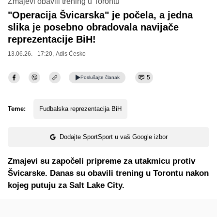
Zmajevi obavili trening u Torontu
"Operacija Švicarska" je počela, a jedna
slika je posebno obradovala navijače
reprezentacije BiH!
13.06.26. - 17:20,
Adis Ćesko
5
Poslušajte
članak
Teme:
Fudbalska reprezentacija BiH
Dodajte SportSport u vaš Google izbor
Zmajevi su započeli pripreme za utakmicu protiv
Švicarske. Danas su obavili trening u Torontu nakon
kojeg putuju za Salt Lake City.