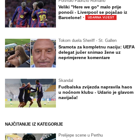
Potvrdio Fabrizio Romano
Veliki "Here we go" malo prije
ponoći - Liverpool se pojačao iz
·
Barcelone!
UDARNA VIJEST
Tokom duela Sheriff - St. Gallen
Sramota za kompletnu naciju: UEFA
delegat jučer snimao žene uz
neprimjerene komentare
Skandal
Fudbalska zvijezda napravila haos
u noćnom klubu - Udario je glavom
navijača!
NAJČITANIJE IZ KATEGORIJE
Prelijepe scene u Perthu