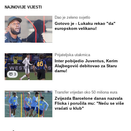
NAJNOVIJE VIJESTI
Dao je zeleno svjetlo
Gotovo je - Lukaku rekao "da"
europskom velikanu!
Prijateljska utakmica
Inter pobijedio Juventus, Kerim
Alajbegović debitovao za Staru
damu!
3
Transfer vrijedan oko 50 miliona eura
Zvijezda Barcelone danas nazvala
Flicka i poručila mu: "Neću se više
vraćati u klub"