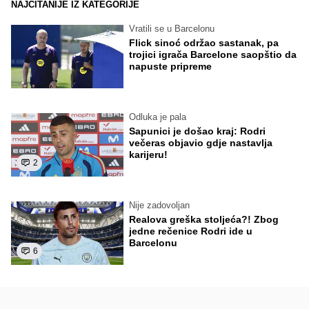
NAJČITANIJE IZ KATEGORIJE
Vratili se u Barcelonu
Flick sinoć održao sastanak, pa
trojici igrača Barcelone saopštio da
napuste pripreme
Odluka je pala
Sapunici je došao kraj: Rodri
večeras objavio gdje nastavlja
karijeru!
2
Nije zadovoljan
Realova greška stoljeća?! Zbog
jedne rečenice Rodri ide u
Barcelonu
6