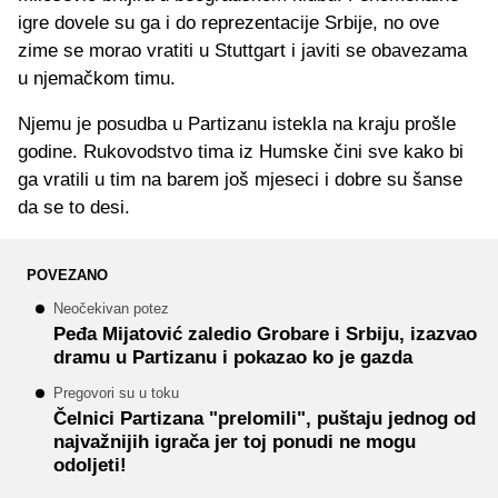
igre dovele su ga i do reprezentacije Srbije, no ove
zime se morao vratiti u Stuttgart i javiti se obavezama
u njemačkom timu.
Njemu je posudba u Partizanu istekla na kraju prošle
godine. Rukovodstvo tima iz Humske čini sve kako bi
ga vratili u tim na barem još mjeseci i dobre su šanse
da se to desi.
POVEZANO
Neočekivan potez
Peđa Mijatović zaledio Grobare i Srbiju, izazvao
dramu u Partizanu i pokazao ko je gazda
Pregovori su u toku
Čelnici Partizana "prelomili", puštaju jednog od
najvažnijih igrača jer toj ponudi ne mogu
odoljeti!