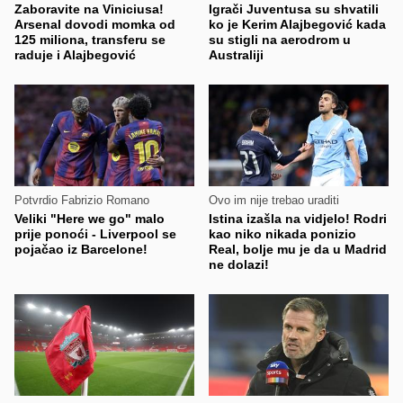
Zaboravite na Viniciusa!
Igrači Juventusa su shvatili
Arsenal dovodi momka od
ko je Kerim Alajbegović kada
125 miliona, transferu se
su stigli na aerodrom u
raduje i Alajbegović
Australiji
Potvrdio Fabrizio Romano
Ovo im nije trebao uraditi
Veliki "Here we go" malo
Istina izašla na vidjelo! Rodri
prije ponoći - Liverpool se
kao niko nikada ponizio
pojačao iz Barcelone!
Real, bolje mu je da u Madrid
ne dolazi!