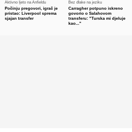
Aktivno ljeto na Anfieldu
Bez dlake na jeziku
Počinju pregovori, igrač je
Carragher potpuno iskreno
pristao: Liverpool sprema
govorio o Salahovom
sjajan transfer
transferu: "Turska mi djeluje
kao..."