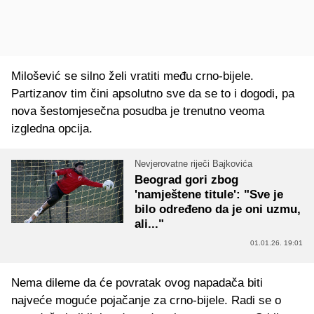
Milošević se silno želi vratiti među crno-bijele.
Partizanov tim čini apsolutno sve da se to i dogodi, pa
nova šestomjesečna posudba je trenutno veoma
izgledna opcija.
Nevjerovatne riječi Bajkovića
Beograd gori zbog
'namještene titule': "Sve je
bilo određeno da je oni uzmu,
ali..."
01.01.26. 19:01
Nema dileme da će povratak ovog napadača biti
najveće moguće pojačanje za crno-bijele. Radi se o