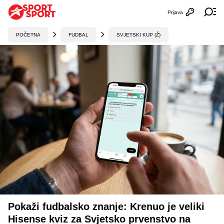
Prijava
Otvori profi
Ot
POČETNA
FUDBAL
SVJETSKI KUP (Ž)
Pokaži fudbalsko znanje: Krenuo je veliki
Hisense kviz za Svjetsko prvenstvo na