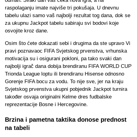
odmah. Svaki dan vas čeka nova igra, a na
raspolaganju imate najviše tri pokušaja. U dnevnu
tabelu ulazi samo vaš najbolji rezultat tog dana, dok se
za ukupnu Jackpot tabelu sabiraju svi bodovi koje
osvojite kroz dane.
Osim što ćete dokazati sebi i drugima da ste upravo Vi
pravi poznavaoc FIFA Svjetskog prvenstva, vrhunska
motivacija su i osigurani pokloni, pa tako svaki dan
najbolji igrač dana dobija brendiranu FIFA WORLD CUP
Trionda League loptu ili brendiranu Hisense odnosno
Gorenje FIFA bocu za vodu. To nije sve, jer na kraju
Svjetskog prvenstva ukupni pobjednik Jackpot turnira
također osvaja originalni Kelme dres fudbalske
reprezentacije Bosne i Hercegovine.
Brzina i pametna taktika donose prednost
na tabeli