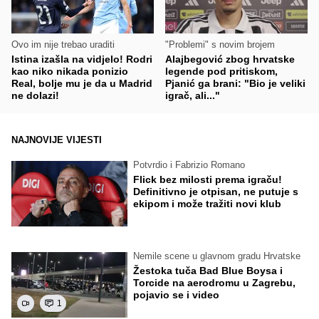
Ovo im nije trebao uraditi
"Problemi" s novim brojem
Istina izašla na vidjelo! Rodri
Alajbegović zbog hrvatske
kao niko nikada ponizio
legende pod pritiskom,
Real, bolje mu je da u Madrid
Pjanić ga brani: "Bio je veliki
ne dolazi!
igrač, ali..."
NAJNOVIJE VIJESTI
Potvrdio i Fabrizio Romano
Flick bez milosti prema igraču!
Definitivno je otpisan, ne putuje s
ekipom i može tražiti novi klub
Nemile scene u glavnom gradu Hrvatske
Žestoka tuča Bad Blue Boysa i
Torcide na aerodromu u Zagrebu,
pojavio se i video
1