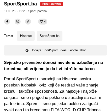
SportSport.ba
·
EKSKLUZIVNO
11.06.26. - 19:20,
SportSport.ba
4
Teme:
Hisense
SportSport.ba
Dodajte SportSport u vaš Google izbor
Svjetsko prvenstvo donosi neviđeno uzbuđenje na
terenima, ali vrijeme je da i vi istrčite na teren.
Portal SportSport u saradnji sa Hisense lansira
poseban fudbalski kviz koji će testirati vaše znanje,
brzinu i taktičke sposobnosti. Za najbolje i najbrže
osigurali smo i prigodne poklone u saradnji sa našim
partnerima. Spremili smo po jedan poklon za igrači
svaki dan i to brendiranu FIFA WORLD CUP Trionda