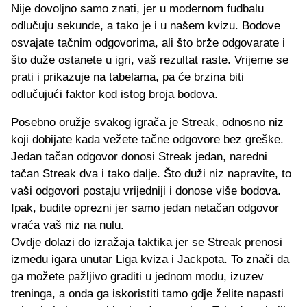
Nije dovoljno samo znati, jer u modernom fudbalu
odlučuju sekunde, a tako je i u našem kvizu. Bodove
osvajate tačnim odgovorima, ali što brže odgovarate i
što duže ostanete u igri, vaš rezultat raste. Vrijeme se
prati i prikazuje na tabelama, pa će brzina biti
odlučujući faktor kod istog broja bodova.
Posebno oružje svakog igrača je Streak, odnosno niz
koji dobijate kada vežete tačne odgovore bez greške.
Jedan tačan odgovor donosi Streak jedan, naredni
tačan Streak dva i tako dalje. Što duži niz napravite, to
vaši odgovori postaju vrijedniji i donose više bodova.
Ipak, budite oprezni jer samo jedan netačan odgovor
vraća vaš niz na nulu.
Ovdje dolazi do izražaja taktika jer se Streak prenosi
između igara unutar Liga kviza i Jackpota. To znači da
ga možete pažljivo graditi u jednom modu, izuzev
treninga, a onda ga iskoristiti tamo gdje želite napasti