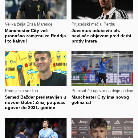
Velika želja Enza Maresce
Prijateljski meč u Perthu
Manchester City već
Juventus oduševio bh.
pronašao zamjenu za Rodrija
navijače objavom pred derbi
i to kakvu!
protiv Intera
Promijenio sredinu
Potpisat će ugovor na dvije godine
Samed Baždar predstavljen u
Manchester City ima novog
novom klubu: Zmaj potpisao
golmana!
ugovor do 2031. godine