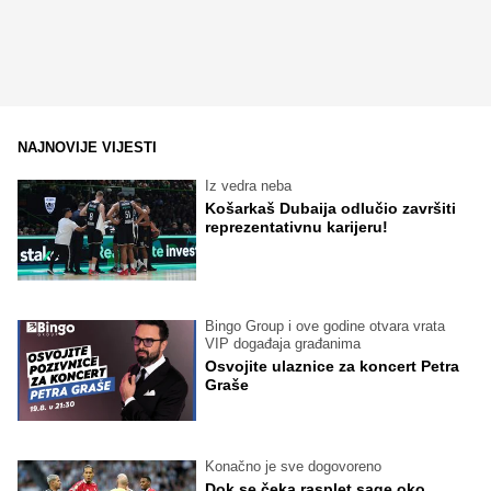
NAJNOVIJE VIJESTI
Iz vedra neba
Košarkaš Dubaija odlučio završiti
reprezentativnu karijeru!
Bingo Group i ove godine otvara vrata
VIP događaja građanima
Osvojite ulaznice za koncert Petra
Graše
Konačno je sve dogovoreno
Dok se čeka rasplet sage oko