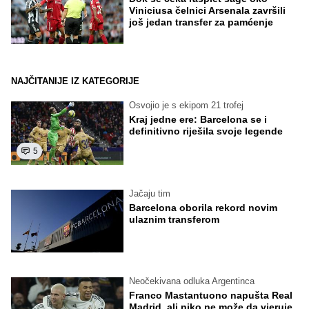
Viniciusa čelnici Arsenala završili
još jedan transfer za pamćenje
NAJČITANIJE IZ KATEGORIJE
Osvojio je s ekipom 21 trofej
Kraj jedne ere: Barcelona se i
definitivno riješila svoje legende
5
Jačaju tim
Barcelona oborila rekord novim
ulaznim transferom
Neočekivana odluka Argentinca
Franco Mastantuono napušta Real
Madrid, ali niko ne može da vjeruje