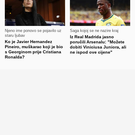
Njeno ime ponovo se pojavilo uz
Saga kojoj se ne nazire kraj
staru ljubav
Iz Real Madrida jasno
Ko je Javier Hernandez
poručili Arsenalu: "Možete
Pineiro, muškarac koji je bio
dobiti Viniciusa Juniora, ali
s Georginom prije Cristiana
ne ispod ove cijene"
Ronalda?