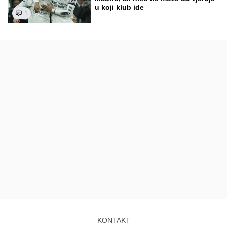
u koji klub ide
1
KONTAKT