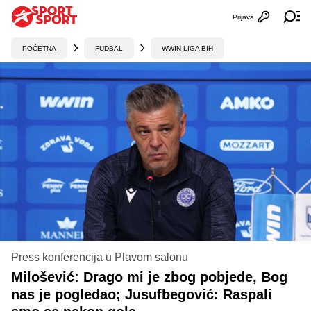
Prijava
Otvori profi
Ot
POČETNA
FUDBAL
WWIN LIGA BIH
Press konferencija u Plavom salonu
Milošević: Drago mi je zbog pobjede, Bog
nas je pogledao; Jusufbegović: Raspali