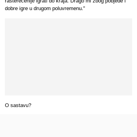
rasterećenije igrati do kraja. Drago mi zbog pobjede i
dobre igre u drugom poluvremenu."
O sastavu?