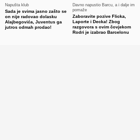
Napušta klub
Davno napustio Barcu, a i dalje im
pomaže
Sada je svima jasno zašto se
Zaboravite pozive Flicka,
on nije radovao dolasku
Laporte i Decka! Zbog
Alajbegovića, Juventus ga
razgovora s ovim čovjekom
jutros odmah prodao!
Rodri je izabrao Barcelonu