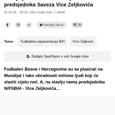
predsjednika Saveza Vice Zeljkovića
01.04.26. - 03:35,
Adis Ćesko
, foto: T. Hebib
20
Poslušajte
članak
Teme:
Fudbalska reprezentacija BiH
Vico Zeljković
Dodajte SportSport u vaš Google izbor
Fudbaleri Bosne i Hercegovine su se plasirali na
Mundijal i tako obradovali milione ljudi koji će
slaviti cijelu noć. A, na slavlju nema predsjednika
N/FSBiH - Vice Zeljkovića...