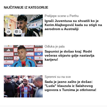
NAJČITANIJE IZ KATEGORIJE
Prelijepe scene u Perthu
Igrači Juventusa su shvatili ko je
Kerim Alajbegović kada su stigli na
aerodrom u Australiji
1
Odluka je pala
Sapunici je došao kraj: Rodri
večeras objavio gdje nastavlja
karijeru!
Spremni su na sve
Sada je jasno zašto je došao:
"Luda" klauzula iz Salahovog
ugovora s Turcima je otkrivena!