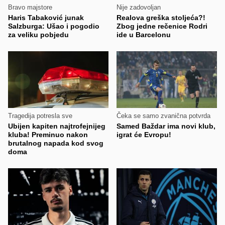
Bravo majstore
Nije zadovoljan
Haris Tabaković junak
Realova greška stoljeća?!
Salzburga: Ušao i pogodio
Zbog jedne rečenice Rodri
za veliku pobjedu
ide u Barcelonu
Tragedija potresla sve
Čeka se samo zvanična potvrda
Ubijen kapiten najtrofejnijeg
Samed Baždar ima novi klub,
kluba! Preminuo nakon
igrat će Evropu!
brutalnog napada kod svog
doma