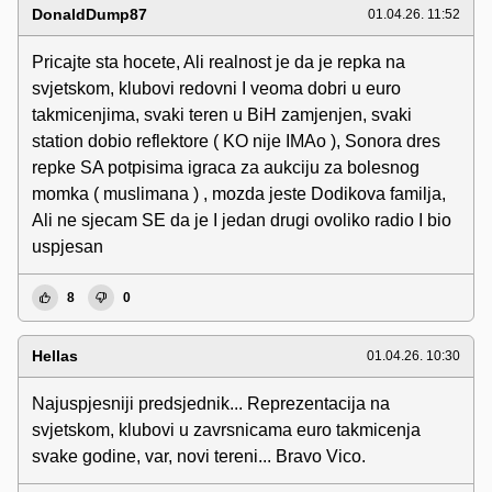
DonaldDump87
01.04.26. 11:52
Pricajte sta hocete, Ali realnost je da je repka na
svjetskom, klubovi redovni I veoma dobri u euro
takmicenjima, svaki teren u BiH zamjenjen, svaki
station dobio reflektore ( KO nije IMAo ), Sonora dres
repke SA potpisima igraca za aukciju za bolesnog
momka ( muslimana ) , mozda jeste Dodikova familja,
Ali ne sjecam SE da je I jedan drugi ovoliko radio I bio
uspjesan
8
0
Hellas
01.04.26. 10:30
Najuspjesniji predsjednik... Reprezentacija na
svjetskom, klubovi u zavrsnicama euro takmicenja
svake godine, var, novi tereni... Bravo Vico.