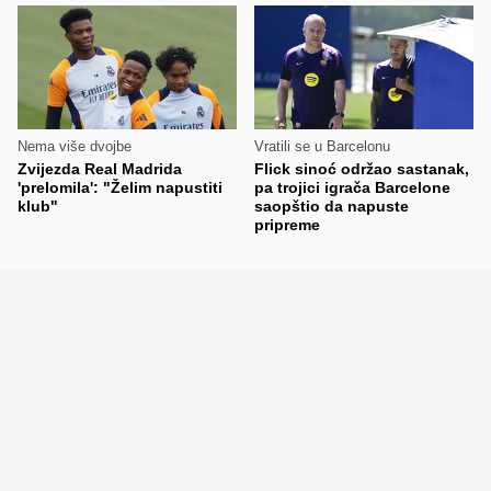
Nema više dvojbe
Vratili se u Barcelonu
Zvijezda Real Madrida
Flick sinoć održao sastanak,
'prelomila': "Želim napustiti
pa trojici igrača Barcelone
klub"
saopštio da napuste
pripreme