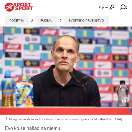
Prijava
Otvori profi
Ot
POČETNA
FUDBAL
SVJETSKO PRVENSTVO
Mnogi se ne slažu sa Tuchelovim zvaničnim spiskom igrača za Mundijal (Foto: EPA)
Evo ko se našao na njemu