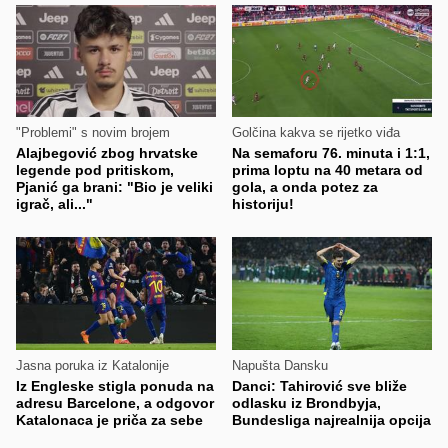
"Problemi" s novim brojem
Golčina kakva se rijetko viđa
Alajbegović zbog hrvatske
Na semaforu 76. minuta i 1:1,
legende pod pritiskom,
prima loptu na 40 metara od
Pjanić ga brani: "Bio je veliki
gola, a onda potez za
igrač, ali..."
historiju!
Jasna poruka iz Katalonije
Napušta Dansku
Iz Engleske stigla ponuda na
Danci: Tahirović sve bliže
adresu Barcelone, a odgovor
odlasku iz Brondbyja,
Katalonaca je priča za sebe
Bundesliga najrealnija opcija