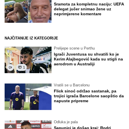
Sramota za kompletnu naciju: UEFA
delegat jučer snimao žene uz
neprimjerene komentare
NAJČITANIJE IZ KATEGORIJE
Prelijepe scene u Perthu
Igrači Juventusa su shvatili ko je
Kerim Alajbegović kada su stigli na
aerodrom u Australiji
1
Vratili se u Barcelonu
Flick sinoć održao sastanak, pa
trojici igrača Barcelone saopštio da
napuste pripreme
Odluka je pala
Sapunici je došao kraj: Rodri