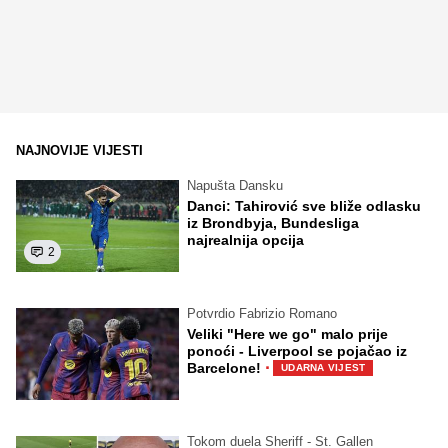
NAJNOVIJE VIJESTI
Napušta Dansku
Danci: Tahirović sve bliže odlasku
iz Brondbyja, Bundesliga
najrealnija opcija
2
Potvrdio Fabrizio Romano
Veliki "Here we go" malo prije
ponoći - Liverpool se pojačao iz
·
Barcelone!
UDARNA VIJEST
Tokom duela Sheriff - St. Gallen