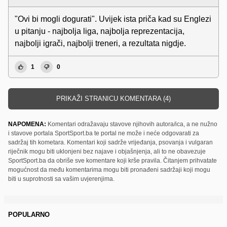
"Ovi bi mogli dogurati". Uvijek ista priča kad su Englezi
u pitanju - najbolja liga, najbolja reprezentacija,
najbolji igrači, najbolji treneri, a rezultata nigdje.
1
0
PRIKAŽI STRANICU KOMENTARA (4)
NAPOMENA:
Komentari odražavaju stavove njihovih autora/ica, a ne nužno
i stavove portala SportSport.ba te portal ne može i neće odgovarati za
sadržaj tih kometara. Komentari koji sadrže vrijeđanja, psovanja i vulgaran
riječnik mogu biti uklonjeni bez najave i objašnjenja, ali to ne obavezuje
SportSport.ba da obriše sve komentare koji krše pravila. Čitanjem prihvatate
mogućnost da među komentarima mogu biti pronađeni sadržaji koji mogu
biti u suprotnosti sa vašim uvjerenjima.
POPULARNO