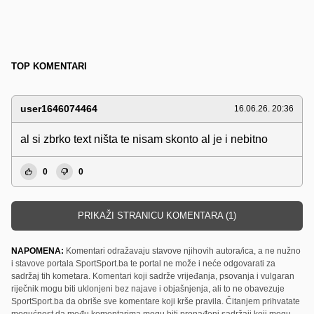
TOP KOMENTARI
user1646074464
16.06.26. 20:36
al si zbrko text ništa te nisam skonto al je i nebitno
0
0
PRIKAŽI STRANICU KOMENTARA (1)
NAPOMENA:
Komentari odražavaju stavove njihovih autora/ica, a ne nužno
i stavove portala SportSport.ba te portal ne može i neće odgovarati za
sadržaj tih kometara. Komentari koji sadrže vrijeđanja, psovanja i vulgaran
riječnik mogu biti uklonjeni bez najave i objašnjenja, ali to ne obavezuje
SportSport.ba da obriše sve komentare koji krše pravila. Čitanjem prihvatate
mogućnost da među komentarima mogu biti pronađeni sadržaji koji mogu