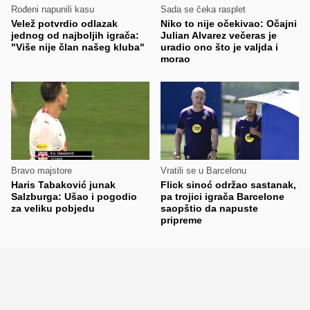
Rođeni napunili kasu
Sada se čeka rasplet
Velež potvrdio odlazak
Niko to nije očekivao: Očajni
jednog od najboljih igrača:
Julian Alvarez večeras je
"Više nije član našeg kluba"
uradio ono što je valjda i
morao
Bravo majstore
Vratili se u Barcelonu
Haris Tabaković junak
Flick sinoć održao sastanak,
Salzburga: Ušao i pogodio
pa trojici igrača Barcelone
za veliku pobjedu
saopštio da napuste
pripreme