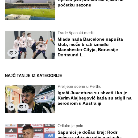
početku sezone
Tvrde španski mediji
Mlada nada Barcelone napušta
klub, može birati između
Manchester Cityja, Borussije
2
Dortmund i...
NAJČITANIJE IZ KATEGORIJE
Prelijepe scene u Perthu
Igrači Juventusa su shvatili ko je
Kerim Alajbegović kada su stigli na
aerodrom u Australiji
1
Odluka je pala
Sapunici je došao kraj: Rodri
večeras objavio gdje nastavlja