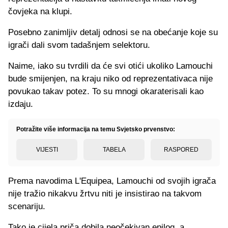
čovjeka na klupi.
Posebno zanimljiv detalj odnosi se na obećanje koje su
igrači dali svom tadašnjem selektoru.
Naime, iako su tvrdili da će svi otići ukoliko Lamouchi
bude smijenjen, na kraju niko od reprezentativaca nije
povukao takav potez. To su mnogi okaraterisali kao
izdaju.
Potražite više informacija na temu Svjetsko prvenstvo:
VIJESTI
TABELA
RASPORED
Prema navodima L'Equipea, Lamouchi od svojih igrača
nije tražio nikakvu žrtvu niti je insistirao na takvom
scenariju.
Tako je cijela priča dobila neočekivan epilog, a