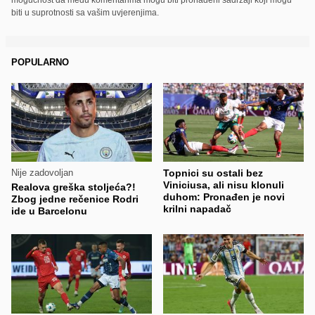
biti u suprotnosti sa vašim uvjerenjima.
POPULARNO
Nije zadovoljan
Topnici su ostali bez
Viniciusa, ali nisu klonuli
Realova greška stoljeća?!
duhom: Pronađen je novi
Zbog jedne rečenice Rodri
krilni napadač
ide u Barcelonu