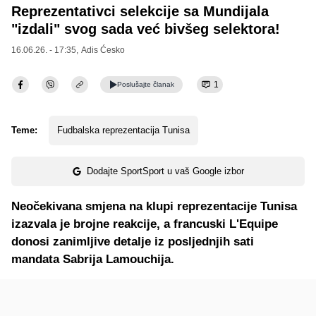
Reprezentativci selekcije sa Mundijala
"izdali" svog sada već bivšeg selektora!
16.06.26. - 17:35,
Adis Ćesko
1
Poslušajte
članak
Teme:
Fudbalska reprezentacija Tunisa
Dodajte SportSport u vaš Google izbor
Neočekivana smjena na klupi reprezentacije Tunisa
izazvala je brojne reakcije, a francuski L'Equipe
donosi zanimljive detalje iz posljednjih sati
mandata Sabrija Lamouchija.