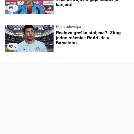
karijeru!
2
Nije zadovoljan
Realova greška stoljeća?! Zbog
jedne rečenice Rodri ide u
Barcelonu
6