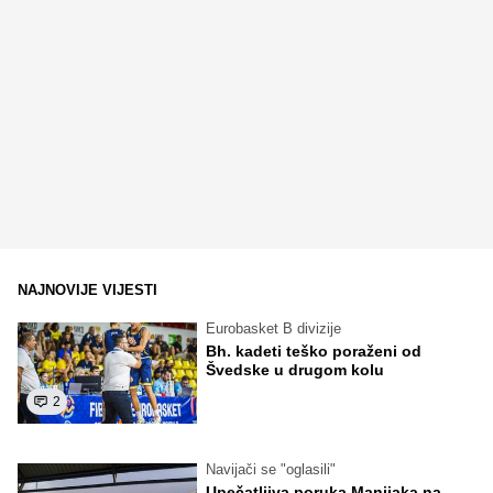
NAJNOVIJE VIJESTI
Eurobasket B divizije
Bh. kadeti teško poraženi od
Švedske u drugom kolu
2
Navijači se "oglasili"
Upečatljiva poruka Manijaka na