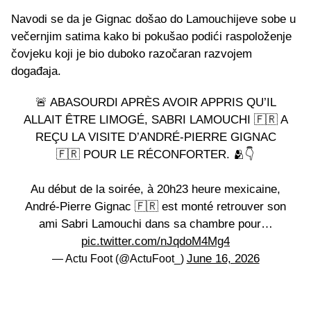
Navodi se da je Gignac došao do Lamouchijeve sobe u
večernjim satima kako bi pokušao podići raspoloženje
čovjeku koji je bio duboko razočaran razvojem
događaja.
🚨 ABASOURDI APRÈS AVOIR APPRIS QU’IL
ALLAIT ÊTRE LIMOGÉ, SABRI LAMOUCHI 🇫🇷 A
REÇU LA VISITE D’ANDRÉ-PIERRE GIGNAC
🇫🇷 POUR LE RÉCONFORTER. 🫂👇
Au début de la soirée, à 20h23 heure mexicaine,
André-Pierre Gignac 🇫🇷 est monté retrouver son
ami Sabri Lamouchi dans sa chambre pour…
pic.twitter.com/nJqdoM4Mg4
June 16, 2026
— Actu Foot (@ActuFoot_)