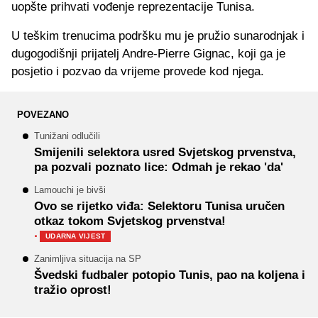
uopšte prihvati vođenje reprezentacije Tunisa.
U teškim trenucima podršku mu je pružio sunarodnjak i
dugogodišnji prijatelj Andre-Pierre Gignac, koji ga je
posjetio i pozvao da vrijeme provede kod njega.
POVEZANO
Tunižani odlučili
Smijenili selektora usred Svjetskog prvenstva,
pa pozvali poznato lice: Odmah je rekao 'da'
Lamouchi je bivši
Ovo se rijetko viđa: Selektoru Tunisa uručen
otkaz tokom Svjetskog prvenstva!
·
UDARNA VIJEST
Zanimljiva situacija na SP
Švedski fudbaler potopio Tunis, pao na koljena i
tražio oprost!